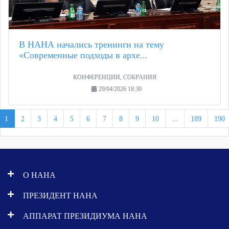
В НАНА начались тренинги на тему
«Современные подходы в архе...
КОНФЕРЕНЦИИ, СОБРАНИЯ
29/04/2026 18:30
1
2
3
4
5
6
7
8
9
10
...
189
190
О НАНА
ПРЕЗИДЕНТ НАНА
АППАРАТ ПРЕЗИДИУМА НАНА