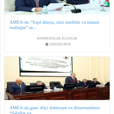
AMEA-da “Yaşıl dünya, süni intellekt və müasir
reallıqlar” m...
KONFRANSLAR, İCLASLAR
23/05/2025 09:30
AMEA-da gənc dilçi doktorant və dissertantların
“Sələflər və...