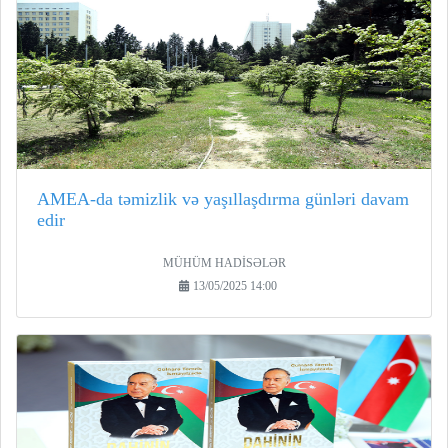
AMEA-da təmizlik və yaşıllaşdırma günləri davam
edir
MÜHÜM HADİSƏLƏR
13/05/2025 14:00