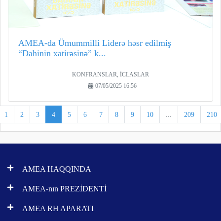
AMEA-da Ümummilli Liderə həsr edilmiş
“Dahinin xatirəsinə” k...
KONFRANSLAR, İCLASLAR
07/05/2025 16:56
1
2
3
4
5
6
7
8
9
10
...
209
210
AMEA HAQQINDA
AMEA-nın PREZİDENTİ
AMEA RH APARATI