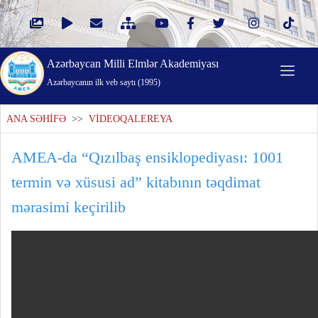
Azərbaycan Milli Elmlər Akademiyası
Azərbaycanın ilk veb saytı (1995)
ANA SƏHİFƏ
>>
VİDEOQALEREYA
AMEA-da “Qızılbaş ensiklopediyası: 1001
termin və xüsusi ad” kitabının təqdimat
mərasimi keçirilib