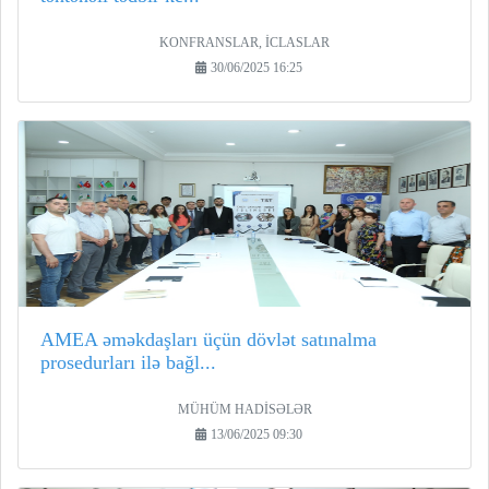
KONFRANSLAR, İCLASLAR
30/06/2025 16:25
AMEA əməkdaşları üçün dövlət satınalma
prosedurları ilə bağl...
MÜHÜM HADİSƏLƏR
13/06/2025 09:30