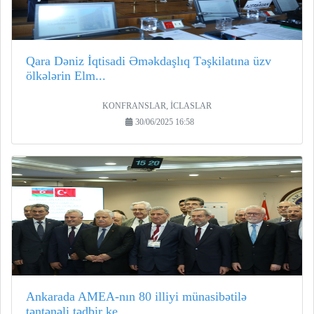
Qara Dəniz İqtisadi Əməkdaşlıq Təşkilatına üzv
ölkələrin Elm...
KONFRANSLAR, İCLASLAR
30/06/2025 16:58
Ankarada AMEA-nın 80 illiyi münasibətilə
təntənəli tədbir ke...