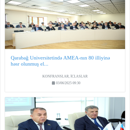
Qarabağ Universitetində AMEA-nın 80 illiyinə
həsr olunmuş el...
KONFRANSLAR, İCLASLAR
03/06/2025 09:30