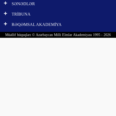
SƏNƏDLƏR
TRİBUNA
RƏQƏMSAL AKADEMİYA
Müəllif hüquqları © Azərbaycan Milli Elmlər Akademiyası 1995 - 2026