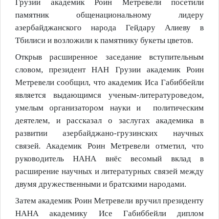
Грузии академик Роин Метревели посетили
памятник общенациональному лидеру
азербайджанского народа Гейдару Алиеву в
Тбилиси и возложили к памятнику букеты цветов.
Открыв расширенное заседание вступительным
словом, президент НАН Грузии академик Роин
Метревели сообщил, что академик Иса Габиббейли
является выдающимся ученым-литературоведом,
умелым организатором науки и политическим
деятелем, и рассказал о заслугах академика в
развитии азербайджано-грузинских научных
связей. Академик Роин Метревели отметил, что
руководитель НАНА внёс весомый вклад в
расширение научных и литературных связей между
двумя дружественными и братскими народами.
Затем академик Роин Метревели вручил президенту
НАНА академику Исе Габиббейли диплом