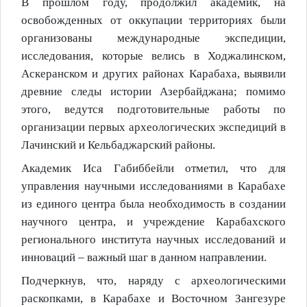
В прошлом году, продолжил академик, на
освобожденных от оккупации территориях были
организованы международные экспедиции,
исследования, которые велись в Ходжалинском,
Аскеранском и других районах Карабаха, выявили
древние следы истории Азербайджана; помимо
этого, ведутся подготовительные работы по
организации первых археологических экспедиций в
Лач
и
нский и Кельбаджарский районы.
Академик Иса Габиббейли отметил, что для
управления научными исследованиями в Карабахе
из единого центра была необходимость в создании
научного центра, и учреждение Карабахского
регионального института научных исследований и
инноваций – важный шаг в данном направлении.
Подчеркнув, что, н
аряду с археологическими
раскопками, в Карабахе и Восточном Зангезуре