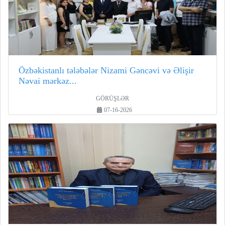
Özbəkistanlı tələbələr Nizami Gəncəvi və Əlişir
Nəvai mərkəz...
GÖRÜŞLƏR
07-16-2026