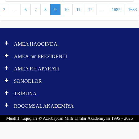
2
...
6
7
8
9
10
11
12
...
1682
1683
AMEA HAQQINDA
AMEA-nın PREZİDENTİ
AMEA RH APARATI
SƏNƏDLƏR
TRİBUNA
RƏQƏMSAL AKADEMİYA
Müəllif hüquqları © Azərbaycan Milli Elmlər Akademiyası 1995 - 2026