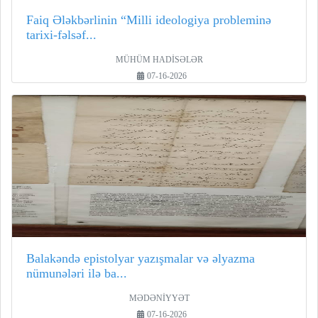
Faiq Ələkbərlinin “Milli ideologiya probleminə
tarixi-fəlsəf...
MÜHÜM HADİSƏLƏR
07-16-2026
Balakəndə epistolyar yazışmalar və əlyazma
nümunələri ilə ba...
MƏDƏNİYYƏT
07-16-2026