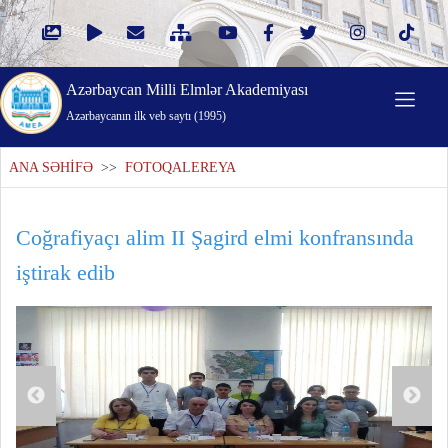
Azərbaycan Milli Elmlər Akademiyası
Azərbaycanın ilk veb saytı (1995)
ANA SƏHİFƏ
>>
FOTOQALEREYA
Coğrafiyaçı alim II Şagird elmi konfransında
iştirak edib