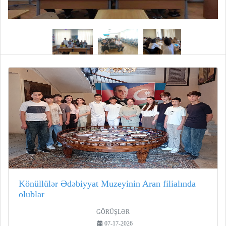
Könüllülər Ədəbiyyat Muzeyinin Aran filialında
olublar
GÖRÜŞLƏR
07-17-2026