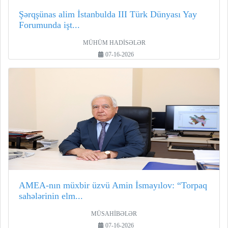
Şərqşünas alim İstanbulda III Türk Dünyası Yay
Forumunda işt...
MÜHÜM HADİSƏLƏR
07-16-2026
AMEA-nın müxbir üzvü Amin İsmayılov: “Torpaq
sahələrinin elm...
MÜSAHİBƏLƏR
07-16-2026