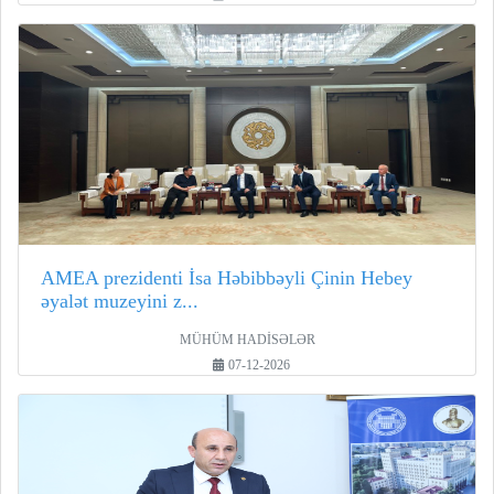
AMEA prezidenti İsa Həbibbəyli Çinin Hebey
əyalət muzeyini z...
MÜHÜM HADİSƏLƏR
07-12-2026