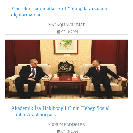
Yeni elmi tədqiqatlar Süd Yolu qalaktikasının
ölçülərinə dai...
MARAQLI MƏLUMAT
07-10-2026
Akademik İsa Həbibbəyli Çinin Hebey Sosial
Elmlər Akademiyas...
MÜHÜM HADİSƏLƏR
07-10-2026