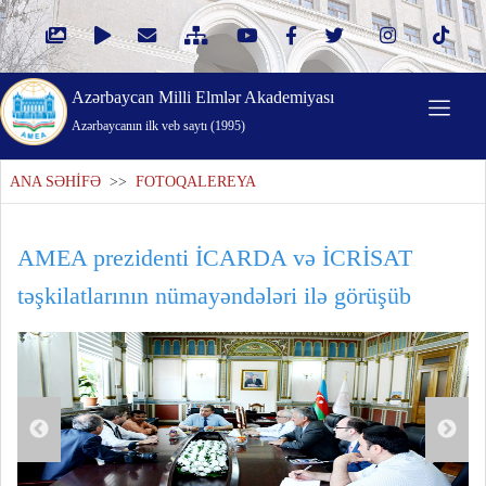
Azərbaycan Milli Elmlər Akademiyası
Azərbaycanın ilk veb saytı (1995)
ANA SƏHİFƏ
>>
FOTOQALEREYA
AMEA prezidenti İCARDA və İCRİSAT
təşkilatlarının nümayəndələri ilə görüşüb