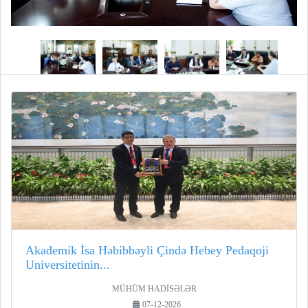
Akademik İsa Həbibbəyli Çində Hebey Pedaqoji
Universitetinin...
MÜHÜM HADİSƏLƏR
07-12-2026