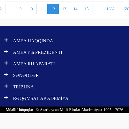
2
...
9
10
11
12
13
14
15
...
1682
168
AMEA HAQQINDA
AMEA-nın PREZİDENTİ
AMEA RH APARATI
SƏNƏDLƏR
TRİBUNA
RƏQƏMSAL AKADEMİYA
Müəllif hüquqları © Azərbaycan Milli Elmlər Akademiyası 1995 - 2026