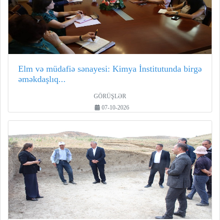
Elm və müdafiə sənayesi: Kimya İnstitutunda birgə
əməkdaşlıq...
GÖRÜŞLƏR
07-10-2026