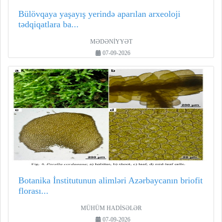
Bülövqaya yaşayış yerində aparılan arxeoloji
tədqiqatlara ba...
MƏDƏNİYYƏT
07-09-2026
Botanika İnstitutunun alimləri Azərbaycanın briofit
florası...
MÜHÜM HADİSƏLƏR
07-09-2026