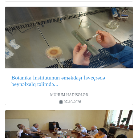
Botanika İnstitutunun əməkdaşı İsveçrədə
beynəlxalq təlimdə...
MÜHÜM HADİSƏLƏR
07-10-2026