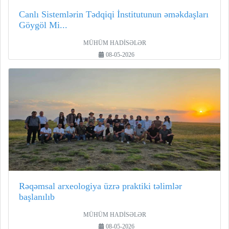
Canlı Sistemlərin Tədqiqi İnstitutunun əməkdaşları
Göygöl Mi...
MÜHÜM HADİSƏLƏR
08-05-2026
Rəqəmsal arxeologiya üzrə praktiki təlimlər
başlanılıb
MÜHÜM HADİSƏLƏR
08-05-2026