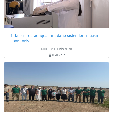
Bitkilərin quraqlıqdan müdafiə sistemləri müasir
laboratoriy...
MÜHÜM HADİSƏLƏR
08-06-2026