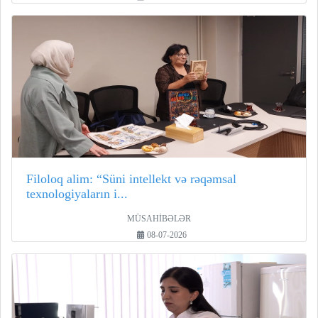
Filoloq alim: “Süni intellekt və rəqəmsal
texnologiyaların i...
MÜSAHİBƏLƏR
08-07-2026