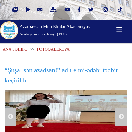
Azərbaycan Milli Elmlər Akademiyası
Azərbaycanın ilk veb saytı (1995)
ANA SƏHİFƏ
>>
FOTOQALEREYA
“Şuşa, sən azadsan!” adlı elmi-ədəbi tədbir
keçirilib