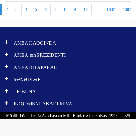
2
3
4
5
6
7
8
9
10
...
1682
1683
AMEA HAQQINDA
AMEA-nın PREZİDENTİ
AMEA RH APARATI
SƏNƏDLƏR
TRİBUNA
RƏQƏMSAL AKADEMİYA
Müəllif hüquqları © Azərbaycan Milli Elmlər Akademiyası 1995 - 2026