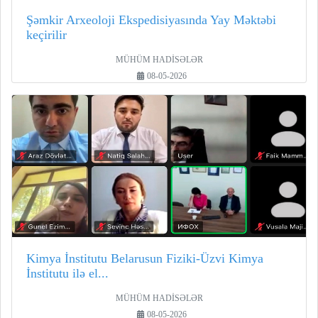
Şəmkir Arxeoloji Ekspedisiyasında Yay Məktəbi
keçirilir
MÜHÜM HADİSƏLƏR
08-05-2026
Kimya İnstitutu Belarusun Fiziki-Üzvi Kimya
İnstitutu ilə el...
MÜHÜM HADİSƏLƏR
08-05-2026