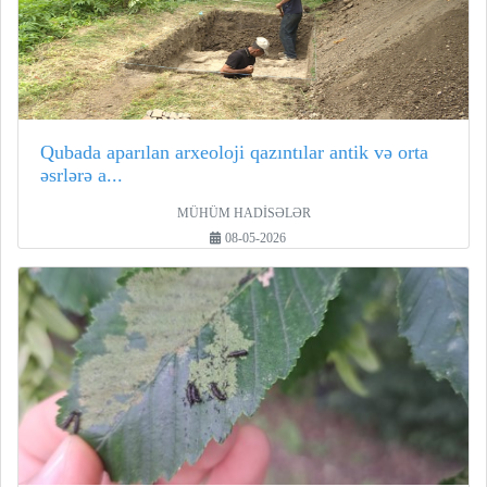
Qubada aparılan arxeoloji qazıntılar antik və orta
əsrlərə a...
MÜHÜM HADİSƏLƏR
08-05-2026