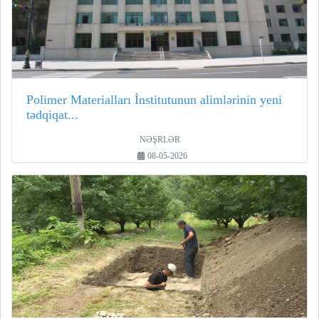
Polimer Materialları İnstitutunun alimlərinin yeni
tədqiqat...
NƏŞRLƏR
08-05-2026