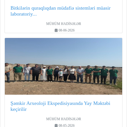
Bitkilərin quraqlıqdan müdafiə sistemləri müasir
laboratoriy...
MÜHÜM HADİSƏLƏR
08-06-2026
Şəmkir Arxeoloji Ekspedisiyasında Yay Məktəbi
keçirilir
MÜHÜM HADİSƏLƏR
08-05-2026