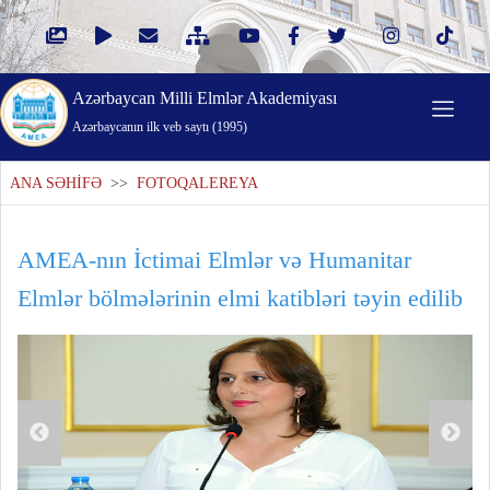
Azərbaycan Milli Elmlər Akademiyası
Azərbaycanın ilk veb saytı (1995)
ANA SƏHİFƏ
>>
FOTOQALEREYA
AMEA-nın İctimai Elmlər və Humanitar
Elmlər bölmələrinin elmi katibləri təyin edilib