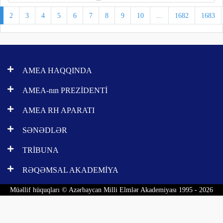
2
3
4
5
6
7
8
9
10
...
1682
1683
AMEA HAQQINDA
AMEA-nın PREZİDENTİ
AMEA RH APARATI
SƏNƏDLƏR
TRİBUNA
RƏQƏMSAL AKADEMİYA
Müəllif hüquqları © Azərbaycan Milli Elmlər Akademiyası 1995 - 2026