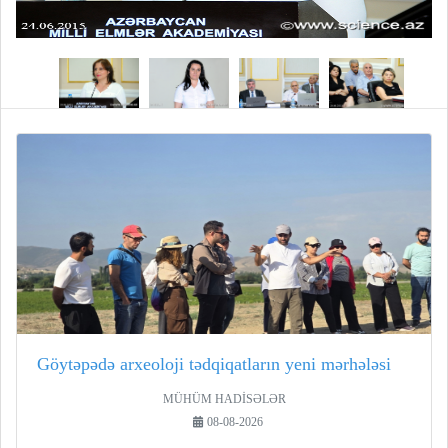
Göytəpədə arxeoloji tədqiqatların yeni mərhələsi
MÜHÜM HADİSƏLƏR
08-08-2026