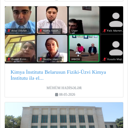
Kimya İnstitutu Belarusun Fiziki-Üzvi Kimya
İnstitutu ilə el...
MÜHÜM HADİSƏLƏR
08-05-2026