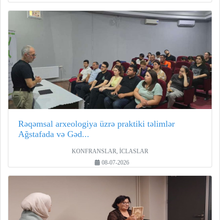
Rəqəmsal arxeologiya üzrə praktiki təlimlər
Ağstafada və Gəd...
KONFRANSLAR, İCLASLAR
08-07-2026