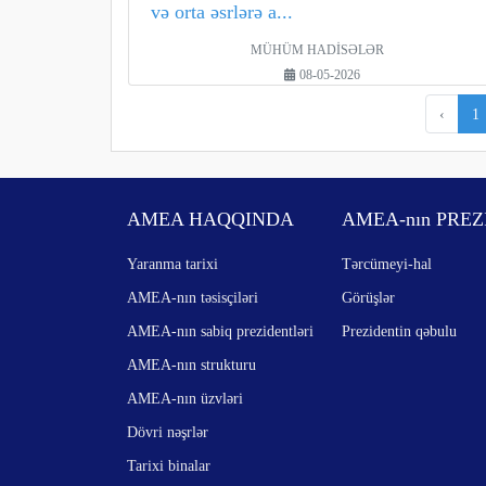
və orta əsrlərə a...
MÜHÜM HADİSƏLƏR
08-05-2026
‹
1
AMEA HAQQINDA
AMEA-nın PREZ
Yaranma tarixi
Tərcümeyi-hal
AMEA-nın təsisçiləri
Görüşlər
AMEA-nın sabiq prezidentləri
Prezidentin qəbulu
AMEA-nın strukturu
AMEA-nın üzvləri
Dövri nəşrlər
Tarixi binalar