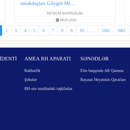
əməkdaşları Göygöl Mi...
MÜHÜM HADİSƏLƏR
08-05-2026
2
3
4
5
6
7
8
9
10
...
1682
1683
İDENTİ
AMEA RH APARATI
SƏNƏDLƏR
Rəhbərlik
Elm haqqında AR Qanunu
Şöbələr
Rəyasət Heyətinin Qərarları
RH-nin nəzdindəki təşkilatlar