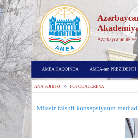
Azərbaycan
Akademiya
Azərbaycanın ilk veb
AMEA HAQQINDA
AMEA-nın PREZİDENTİ
ANA SƏHİFƏ
>>
FOTOQALEREYA
Müasir fəlsəfi konsepsiyanın mediad