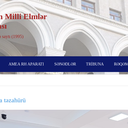
 Milli Elmlər
sı
 saytı (1995)
AMEA RH APARATI
SƏNƏDLƏR
TRİBUNA
RƏQƏM
a təzahürü