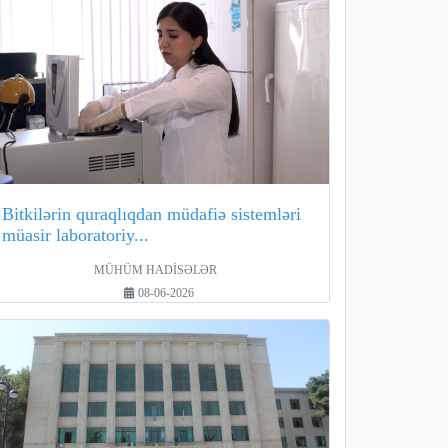
Bitkilərin quraqlıqdan müdafiə sistemləri
müasir laboratoriy...
MÜHÜM HADİSƏLƏR
08-06-2026