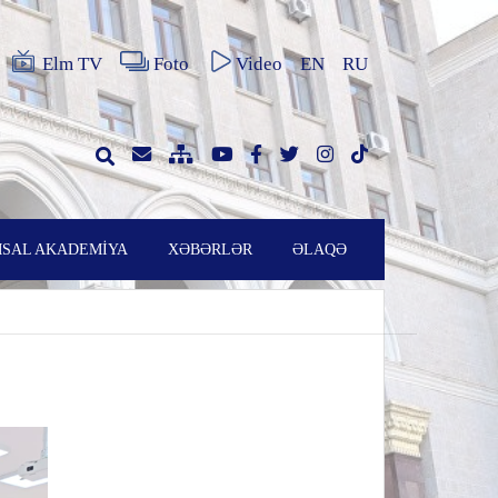
Elm TV
Foto
Video
EN
RU
SAL AKADEMİYA
XƏBƏRLƏR
ƏLAQƏ