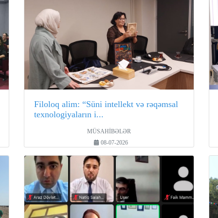
Filoloq alim: “Süni intellekt və rəqəmsal
texnologiyaların i...
MÜSAHİBƏLƏR
08-07-2026