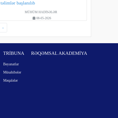
təlimlər başlanılıb
MÜHÜM HADİSƏLƏR
08-05-2026
›
TRİBUNA
RƏQƏMSAL AKADEMİYA
Bəyanatlar
Müsahibələr
Məqalələr