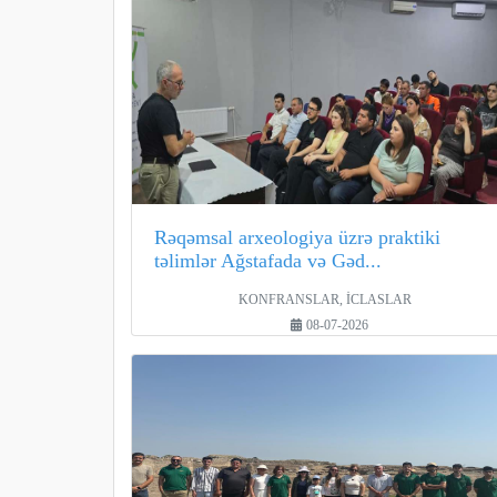
Rəqəmsal arxeologiya üzrə praktiki
təlimlər Ağstafada və Gəd...
KONFRANSLAR, İCLASLAR
08-07-2026