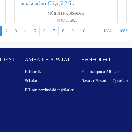
əməkdaşları Göygöl Mi...
MÜHÜM HADİSƏLƏR
08-05-2026
2
3
4
5
6
7
8
9
10
...
1682
1683
İDENTİ
AMEA RH APARATI
SƏNƏDLƏR
Rəhbərlik
Elm haqqında AR Qanunu
Şöbələr
Rəyasət Heyətinin Qərarları
RH-nin nəzdindəki təşkilatlar