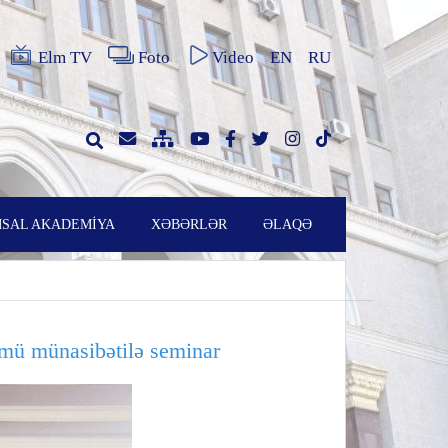
Elm TV
Foto
Video
EN
RU
SAL AKADEMİYA
XƏBƏRLƏR
ƏLAQƏ
mü münasibətilə seminar