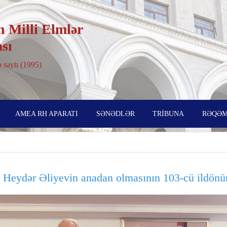
 Milli Elmlər
sı
 saytı (1995)
AMEA RH APARATI
SƏNƏDLƏR
TRİBUNA
RƏQƏM
Heydər Əliyevin anadan olmasının 103-cü ildönü