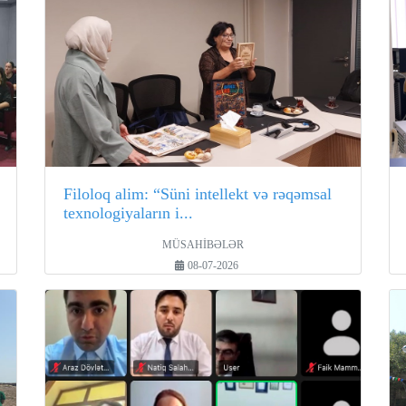
Filoloq alim: “Süni intellekt və rəqəmsal
texnologiyaların i...
MÜSAHİBƏLƏR
08-07-2026