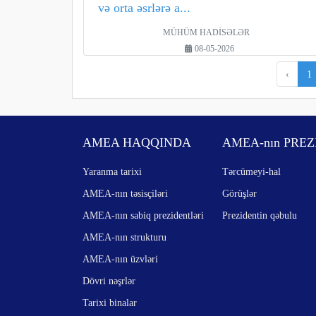
və orta əsrlərə a...
MÜHÜM HADİSƏLƏR
08-05-2026
‹
1
AMEA HAQQINDA
AMEA-nın PREZ
Yaranma tarixi
Tərcümeyi-hal
AMEA-nın təsisçiləri
Görüşlər
AMEA-nın sabiq prezidentləri
Prezidentin qəbulu
AMEA-nın strukturu
AMEA-nın üzvləri
Dövri nəşrlər
Tarixi binalar