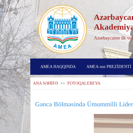
Azərbaycan
Akademiya
Azərbaycanın ilk veb
AMEA HAQQINDA
AMEA-nın PREZİDENTİ
ANA SƏHİFƏ
>>
FOTOQALEREYA
Gəncə Bölməsində Ümummilli Lider 