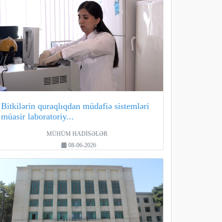
Bitkilərin quraqlıqdan müdafiə sistemləri
müasir laboratoriy...
MÜHÜM HADİSƏLƏR
08-06-2026