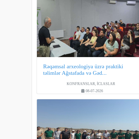
Rəqəmsal arxeologiya üzrə praktiki
təlimlər Ağstafada və Gəd...
KONFRANSLAR, İCLASLAR
08-07-2026