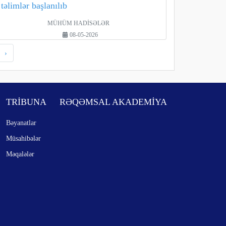
təlimlər başlanılıb
MÜHÜM HADİSƏLƏR
08-05-2026
›
TRİBUNA
RƏQƏMSAL AKADEMİYA
Bəyanatlar
Müsahibələr
Məqalələr