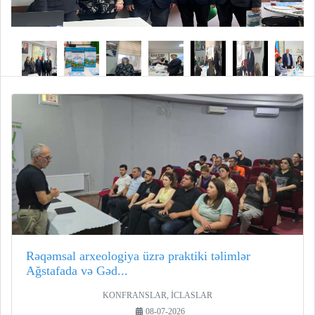
Rəqəmsal arxeologiya üzrə praktiki təlimlər
Ağstafada və Gəd...
KONFRANSLAR, İCLASLAR
08-07-2026