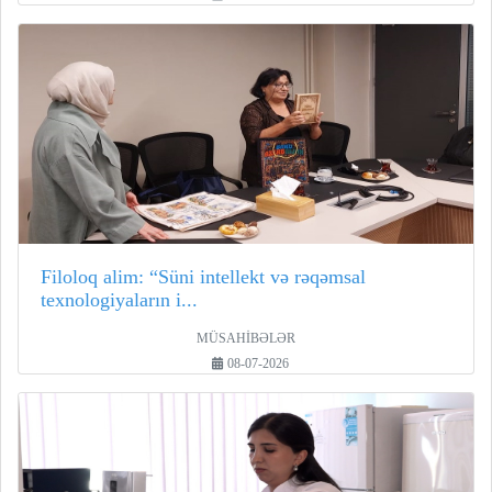
Filoloq alim: “Süni intellekt və rəqəmsal
texnologiyaların i...
MÜSAHİBƏLƏR
08-07-2026