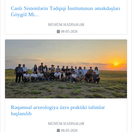
Canlı Sistemlərin Tədqiqi İnstitutunun əməkdaşları
Göygöl Mi...
MÜHÜM HADİSƏLƏR
08-05-2026
Rəqəmsal arxeologiya üzrə praktiki təlimlər
başlanılıb
MÜHÜM HADİSƏLƏR
08-05-2026