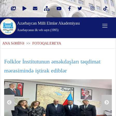
Azərbaycan Milli Elmlər Akademiyası
Azərbaycanın ilk veb saytı (1995)
ANA SƏHİFƏ
>>
FOTOQALEREYA
Folklor İnstitutunun əməkdaşları təqdimat
mərasimində iştirak ediblər