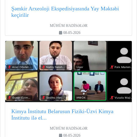
Şəmkir Arxeoloji Ekspedisiyasında Yay Məktəbi
keçirilir
MÜHÜM HADİSƏLƏR
08-05-2026
Kimya İnstitutu Belarusun Fiziki-Üzvi Kimya
İnstitutu ilə el...
MÜHÜM HADİSƏLƏR
08-05-2026