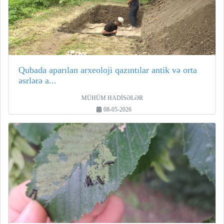
Qubada aparılan arxeoloji qazıntılar antik və orta
əsrlərə a...
MÜHÜM HADİSƏLƏR
08-05-2026