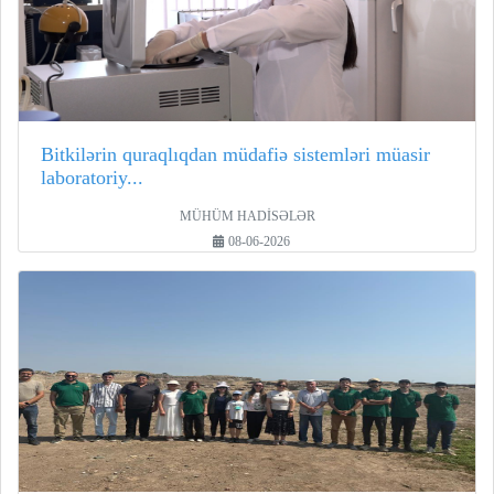
Bitkilərin quraqlıqdan müdafiə sistemləri müasir
laboratoriy...
MÜHÜM HADİSƏLƏR
08-06-2026