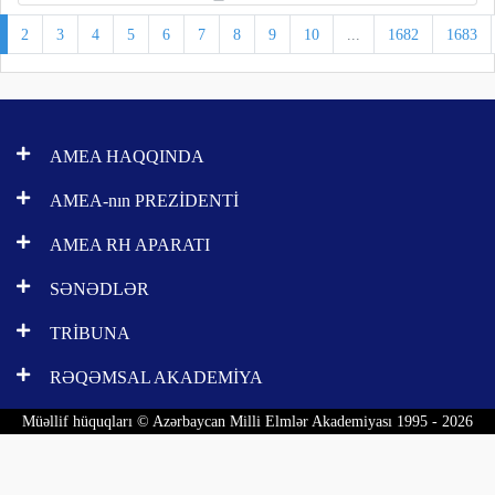
2
3
4
5
6
7
8
9
10
...
1682
1683
AMEA HAQQINDA
AMEA-nın PREZİDENTİ
AMEA RH APARATI
SƏNƏDLƏR
TRİBUNA
RƏQƏMSAL AKADEMİYA
Müəllif hüquqları © Azərbaycan Milli Elmlər Akademiyası 1995 - 2026