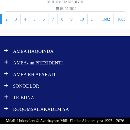
MÜHÜM HADİSƏLƏR
08-05-2026
2
3
4
5
6
7
8
9
10
...
1682
1683
AMEA HAQQINDA
AMEA-nın PREZİDENTİ
AMEA RH APARATI
SƏNƏDLƏR
TRİBUNA
RƏQƏMSAL AKADEMİYA
Müəllif hüquqları © Azərbaycan Milli Elmlər Akademiyası 1995 - 2026