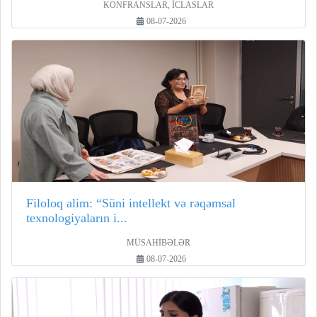
KONFRANSLAR, İCLASLAR
08-07-2026
Filoloq alim: “Süni intellekt və rəqəmsal
texnologiyaların i...
MÜSAHİBƏLƏR
08-07-2026