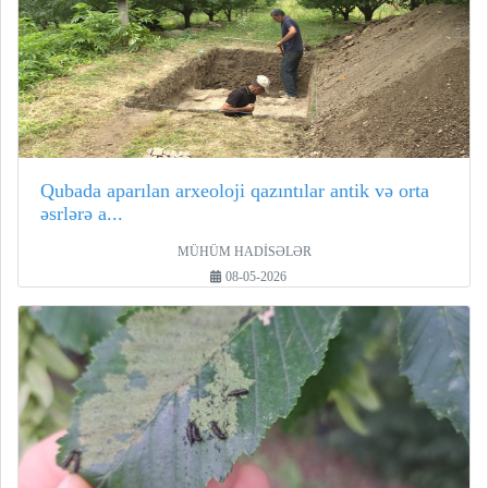
Qubada aparılan arxeoloji qazıntılar antik və orta
əsrlərə a...
MÜHÜM HADİSƏLƏR
08-05-2026