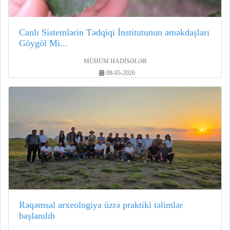
Canlı Sistemlərin Tədqiqi İnstitutunun əməkdaşları
Göygöl Mi...
MÜHÜM HADİSƏLƏR
08-05-2026
Rəqəmsal arxeologiya üzrə praktiki təlimlər
başlanılıb