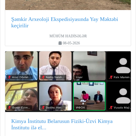
Şəmkir Arxeoloji Ekspedisiyasında Yay Məktəbi
keçirilir
MÜHÜM HADİSƏLƏR
08-05-2026
Kimya İnstitutu Belarusun Fiziki-Üzvi Kimya
İnstitutu ilə el...