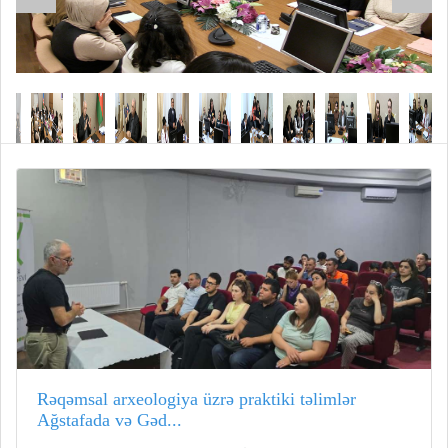
Rəqəmsal arxeologiya üzrə praktiki təlimlər
Ağstafada və Gəd...