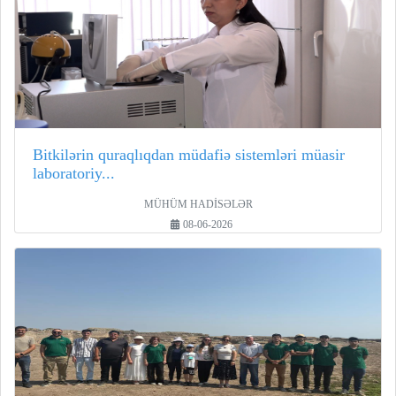
Bitkilərin quraqlıqdan müdafiə sistemləri müasir
laboratoriy...
MÜHÜM HADİSƏLƏR
08-06-2026