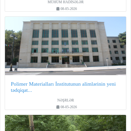
MÜHÜM HADİSƏLƏR
08-05-2026
Polimer Materialları İnstitutunun alimlərinin yeni
tədqiqat...
NƏŞRLƏR
08-05-2026