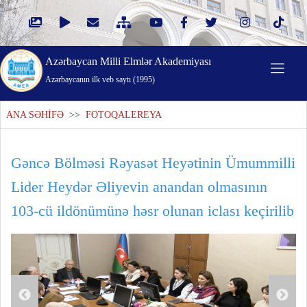
Azərbaycan Milli Elmlər Akademiyası
Azərbaycanın ilk veb saytı (1995)
ANA SƏHİFƏ
>>
FOTOQALEREYA
Gəncə Bölməsi Rəyasət Heyətinin Ümummilli
Lider Heydər Əliyevin anandan olmasının
103-cü ildönümünə həsr olunan iclası keçirilib