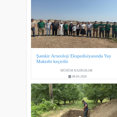
Şəmkir Arxeoloji Ekspedisiyasında Yay
Məktəbi keçirilir
MÜHÜM HADİSƏLƏR
08-05-2026