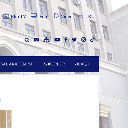
Elm TV
Foto
Video
EN
RU
SAL AKADEMİYA
XƏBƏRLƏR
ƏLAQƏ
ə