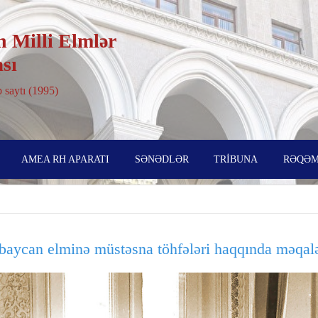
 Milli Elmlər
sı
 saytı (1995)
AMEA RH APARATI
SƏNƏDLƏR
TRİBUNA
RƏQƏM
baycan elminə müstəsna töhfələri haqqında məqal