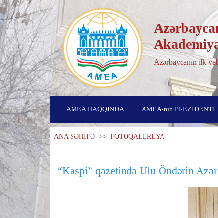
Azərbaycan
Akademiya
Azərbaycanın ilk veb
AMEA HAQQINDA
AMEA-nın PREZİDENTİ
ANA SƏHİFƏ
>>
FOTOQALEREYA
“Kaspi” qəzetində Ulu Öndərin Azər