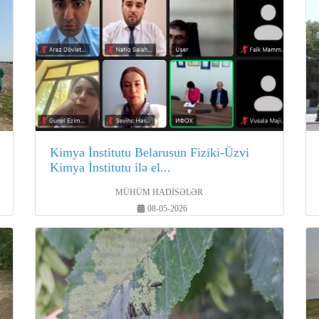
Kimya İnstitutu Belarusun Fiziki-Üzvi
Kimya İnstitutu ilə el...
MÜHÜM HADİSƏLƏR
08-05-2026