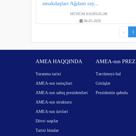
əməkdaşları Ağdam ray...
MÜHÜM HADİSƏLƏR
08-05-2026
‹
1
AMEA HAQQINDA
AMEA-nın PREZ
Yaranma tarixi
Tərcümeyi-hal
AMEA-nın təsisçiləri
Görüşlər
AMEA-nın sabiq prezidentləri
Prezidentin qəbulu
AMEA-nın strukturu
AMEA-nın üzvləri
Dövri nəşrlər
Tarixi binalar