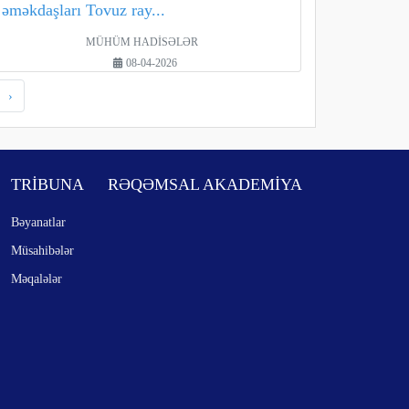
əməkdaşları Tovuz ray...
MÜHÜM HADİSƏLƏR
08-04-2026
›
TRİBUNA
RƏQƏMSAL AKADEMİYA
Bəyanatlar
Müsahibələr
Məqalələr