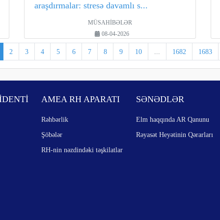
araşdırmalar: stresə davamlı s...
MÜSAHİBƏLƏR
08-04-2026
2
3
4
5
6
7
8
9
10
...
1682
1683
İDENTİ
AMEA RH APARATI
SƏNƏDLƏR
Rəhbərlik
Elm haqqında AR Qanunu
Şöbələr
Rəyasət Heyətinin Qərarları
RH-nin nəzdindəki təşkilatlar