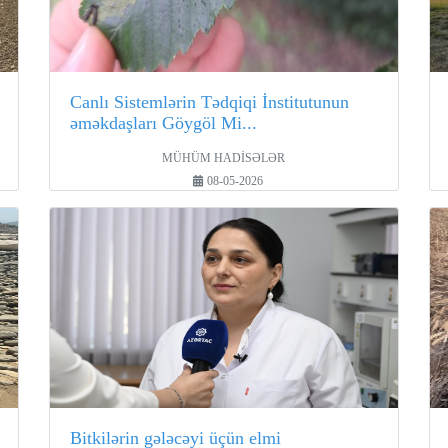
Canlı Sistemlərin Tədqiqi İnstitutunun
əməkdaşları Göygöl Mi...
MÜHÜM HADİSƏLƏR
08-05-2026
Bitkilərin gələcəyi üçün elmi