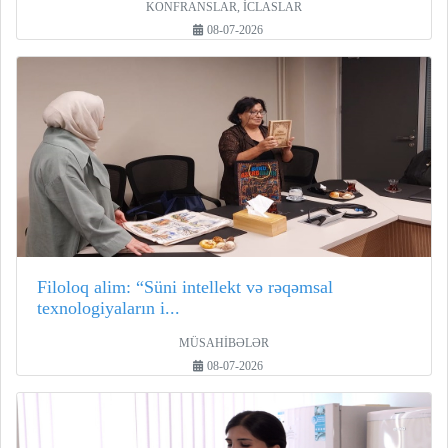
KONFRANSLAR, İCLASLAR
08-07-2026
Filoloq alim: “Süni intellekt və rəqəmsal
texnologiyaların i...
MÜSAHİBƏLƏR
08-07-2026