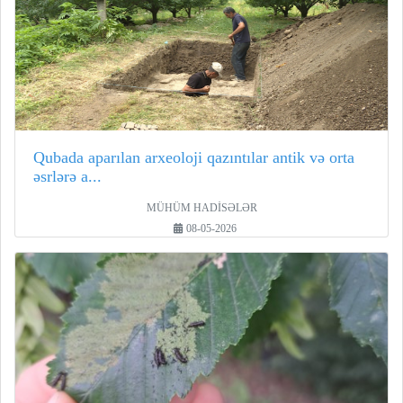
Qubada aparılan arxeoloji qazıntılar antik və orta
əsrlərə a...
MÜHÜM HADİSƏLƏR
08-05-2026