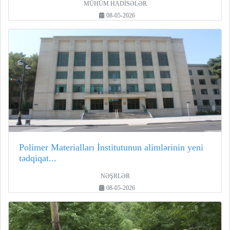
MÜHÜM HADİSƏLƏR
08-05-2026
Polimer Materialları İnstitutunun alimlərinin yeni
tədqiqat...
NƏŞRLƏR
08-05-2026