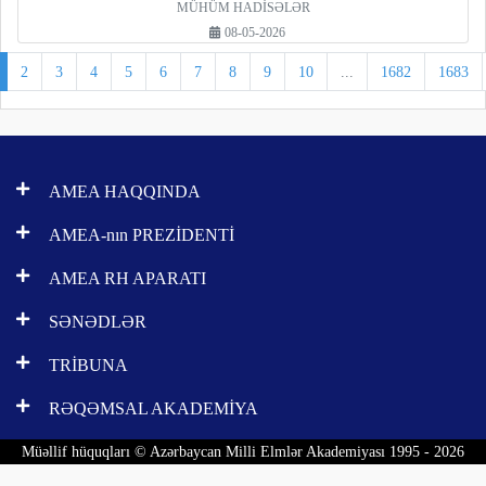
MÜHÜM HADİSƏLƏR
08-05-2026
2
3
4
5
6
7
8
9
10
...
1682
1683
AMEA HAQQINDA
AMEA-nın PREZİDENTİ
AMEA RH APARATI
SƏNƏDLƏR
TRİBUNA
RƏQƏMSAL AKADEMİYA
Müəllif hüquqları © Azərbaycan Milli Elmlər Akademiyası 1995 - 2026