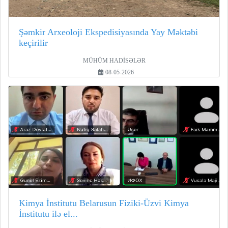
Şəmkir Arxeoloji Ekspedisiyasında Yay Məktəbi
keçirilir
MÜHÜM HADİSƏLƏR
08-05-2026
Kimya İnstitutu Belarusun Fiziki-Üzvi Kimya
İnstitutu ilə el...