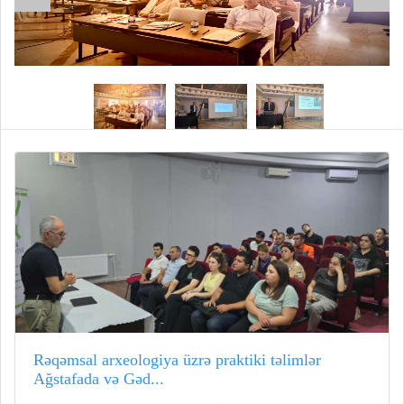
Rəqəmsal arxeologiya üzrə praktiki təlimlər
Ağstafada və Gəd...