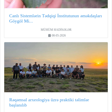
Canlı Sistemlərin Tədqiqi İnstitutunun əməkdaşları
Göygöl Mi...
MÜHÜM HADİSƏLƏR
08-05-2026
Rəqəmsal arxeologiya üzrə praktiki təlimlər
başlanılıb