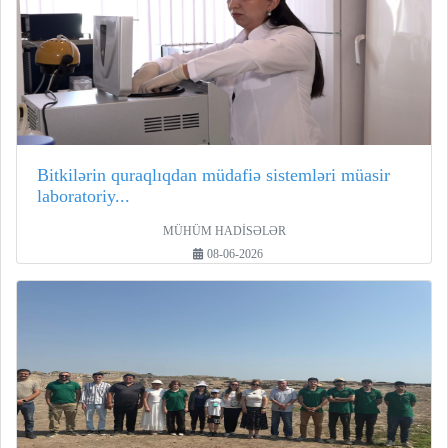
Bitkilərin quraqlıqdan müdafiə sistemləri müasir
laboratoriy...
MÜHÜM HADİSƏLƏR
08-06-2026