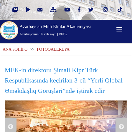
Azərbaycan Milli Elmlər Akademiyası
Azərbaycanın ilk veb saytı (1995)
ANA SƏHİFƏ
>>
FOTOQALEREYA
MEK-in direktoru Şimali Kipr Türk
Respublikasında keçirilən 3-cü “Yerli Qlobal
Əməkdaşlıq Görüşləri”ndə iştirak edir