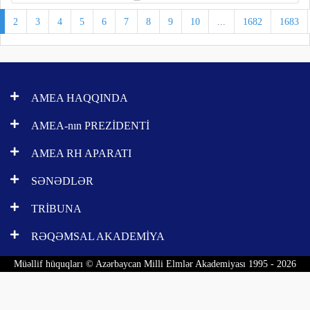
2
3
4
5
6
7
8
9
10
...
1682
1683
AMEA HAQQINDA
AMEA-nın PREZİDENTİ
AMEA RH APARATI
SƏNƏDLƏR
TRİBUNA
RƏQƏMSAL AKADEMİYA
Müəllif hüquqları © Azərbaycan Milli Elmlər Akademiyası 1995 - 2026