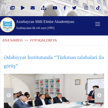
Azərbaycan Milli Elmlər Akademiyası
Azərbaycanın ilk veb saytı (1995)
ANA SƏHİFƏ
>>
FOTOQALEREYA
Ədəbiyyat İnstitutunda “Türkman tələbələri ilə
görüş”