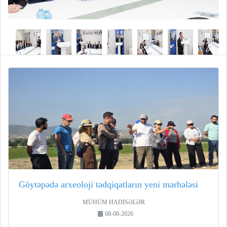
Göytəpədə arxeoloji tədqiqatların yeni mərhələsi
MÜHÜM HADİSƏLƏR
08-08-2026