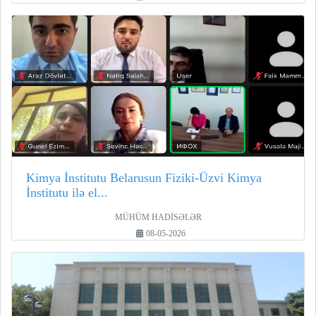
Kimya İnstitutu Belarusun Fiziki-Üzvi Kimya
İnstitutu ilə el...
MÜHÜM HADİSƏLƏR
08-05-2026