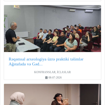
Rəqəmsal arxeologiya üzrə praktiki təlimlər
Ağstafada və Gəd...
KONFRANSLAR, İCLASLAR
08-07-2026