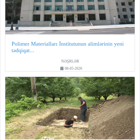
Polimer Materialları İnstitutunun alimlərinin yeni
tədqiqat...
NƏŞRLƏR
08-05-2026