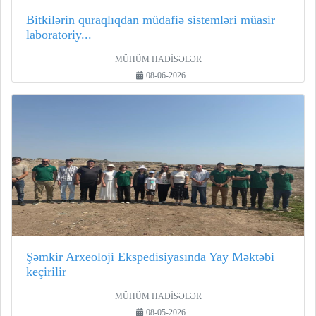
Bitkilərin quraqlıqdan müdafiə sistemləri müasir
laboratoriy...
MÜHÜM HADİSƏLƏR
08-06-2026
Şəmkir Arxeoloji Ekspedisiyasında Yay Məktəbi
keçirilir
MÜHÜM HADİSƏLƏR
08-05-2026