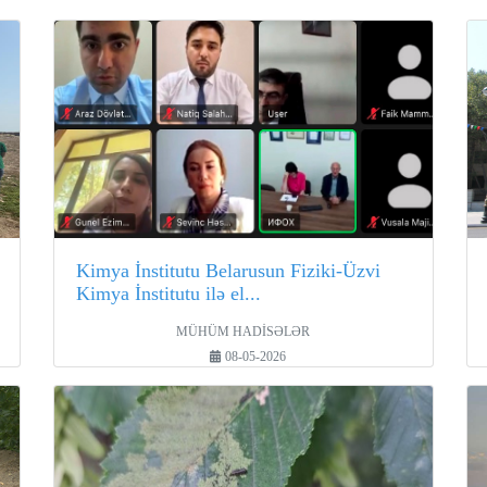
Kimya İnstitutu Belarusun Fiziki-Üzvi
Kimya İnstitutu ilə el...
MÜHÜM HADİSƏLƏR
08-05-2026