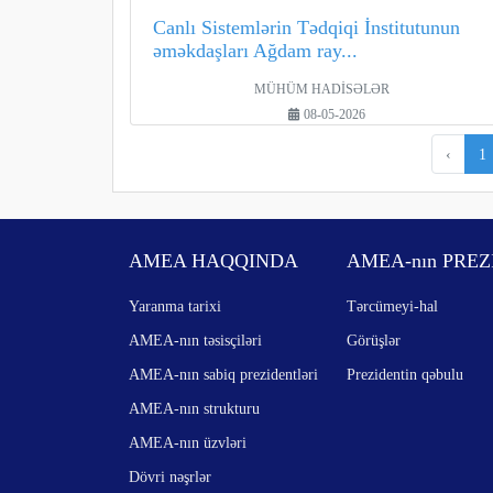
Canlı Sistemlərin Tədqiqi İnstitutunun
əməkdaşları Ağdam ray...
MÜHÜM HADİSƏLƏR
08-05-2026
‹
1
AMEA HAQQINDA
AMEA-nın PREZ
Yaranma tarixi
Tərcümeyi-hal
AMEA-nın təsisçiləri
Görüşlər
AMEA-nın sabiq prezidentləri
Prezidentin qəbulu
AMEA-nın strukturu
AMEA-nın üzvləri
Dövri nəşrlər