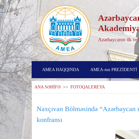
Azərbaycan
Akademiya
Azərbaycanın ilk veb
AMEA HAQQINDA
AMEA-nın PREZİDENTİ
ANA SƏHİFƏ
>>
FOTOQALEREYA
Naxçıvan Bölməsində “Azərbaycan m
konfransı