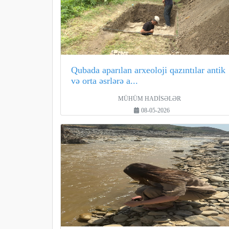
Qubada aparılan arxeoloji qazıntılar antik
və orta əsrlərə a...
MÜHÜM HADİSƏLƏR
08-05-2026