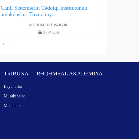
Canlı Sistemlərin Tədqiqi İnstitutunun
əməkdaşları Tovuz ray...
MÜHÜM HADİSƏLƏR
08-04-2026
›
TRİBUNA
RƏQƏMSAL AKADEMİYA
Bəyanatlar
Müsahibələr
Məqalələr