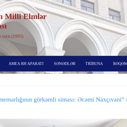
 Milli Elmlər
sı
 saytı (1995)
AMEA RH APARATI
SƏNƏDLƏR
TRİBUNA
RƏQƏM
emarlığının görkəmli siması: Əcəmi Naxçıvani” 