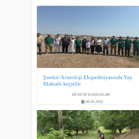
Şəmkir Arxeoloji Ekspedisiyasında Yay
Məktəbi keçirilir
MÜHÜM HADİSƏLƏR
08-05-2026