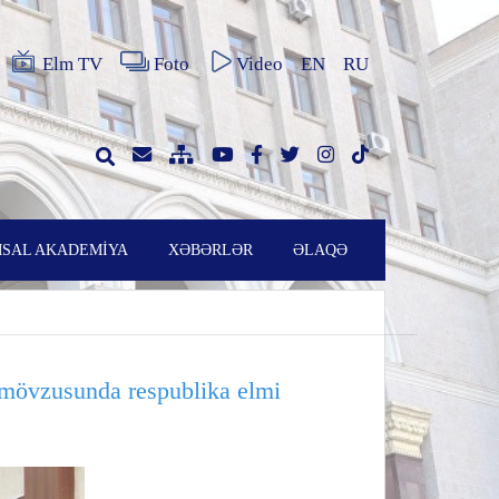
Elm TV
Foto
Video
EN
RU
SAL AKADEMİYA
XƏBƏRLƏR
ƏLAQƏ
mövzusunda respublika elmi