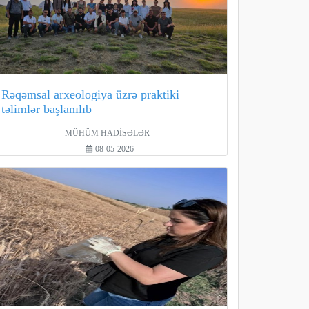
Rəqəmsal arxeologiya üzrə praktiki
təlimlər başlanılıb
MÜHÜM HADİSƏLƏR
08-05-2026