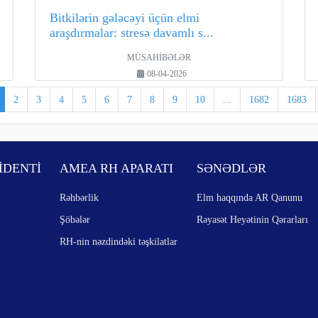
Bitkilərin gələcəyi üçün elmi
araşdırmalar: stresə davamlı s...
MÜSAHİBƏLƏR
08-04-2026
2
3
4
5
6
7
8
9
10
...
1682
1683
İDENTİ
AMEA RH APARATI
SƏNƏDLƏR
Rəhbərlik
Elm haqqında AR Qanunu
Şöbələr
Rəyasət Heyətinin Qərarları
RH-nin nəzdindəki təşkilatlar