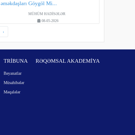
əməkdaşları Göygöl Mi...
MÜHÜM HADİSƏLƏR
08-05-2026
›
TRİBUNA
RƏQƏMSAL AKADEMİYA
Bəyanatlar
Müsahibələr
Məqalələr