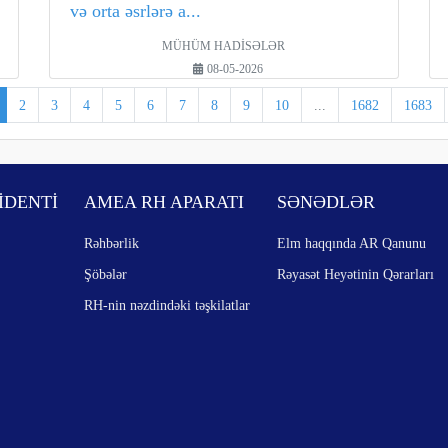
və orta əsrlərə a...
MÜHÜM HADİSƏLƏR
08-05-2026
2
3
4
5
6
7
8
9
10
...
1682
1683
İDENTİ
AMEA RH APARATI
SƏNƏDLƏR
Rəhbərlik
Elm haqqında AR Qanunu
Şöbələr
Rəyasət Heyətinin Qərarları
RH-nin nəzdindəki təşkilatlar