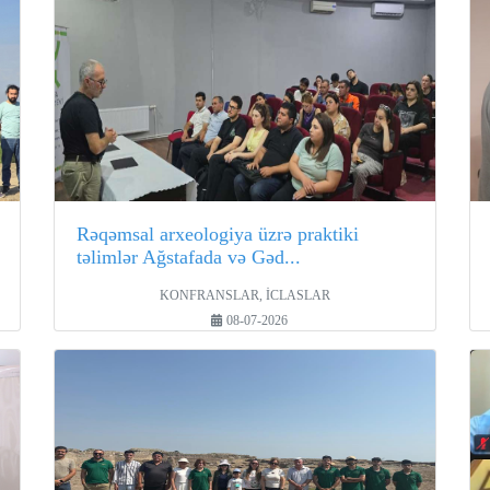
Rəqəmsal arxeologiya üzrə praktiki
təlimlər Ağstafada və Gəd...
KONFRANSLAR, İCLASLAR
08-07-2026