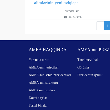
alimlərinin yeni tədqiqat...
NƏŞRLƏR
08-05-2026
‹
1
AMEA HAQQINDA
AMEA-nın PREZ
Yaranma tarixi
Tərcümeyi-hal
AMEA-nın təsisçiləri
Görüşlər
AMEA-nın sabiq prezidentləri
Prezidentin qəbulu
AMEA-nın strukturu
AMEA-nın üzvləri
Dövri nəşrlər
Tarixi binalar