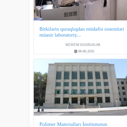
Bitkilərin quraqlıqdan müdafiə sistemləri
müasir laboratoriy...
MÜHÜM HADİSƏLƏR
08-06-2026
Polimer Materialları İnstitutunun