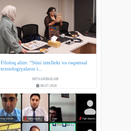
Filoloq alim: “Süni intellekt və rəqəmsal
texnologiyaların i...
MÜSAHİBƏLƏR
08-07-2026