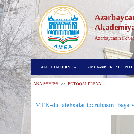
Azərbaycan
Akademiya
Azərbaycanın ilk veb
AMEA HAQQINDA
AMEA-nın PREZİDENTİ
ANA SƏHİFƏ
>>
FOTOQALEREYA
MEK-də istehsalat təcrübəsini başa v