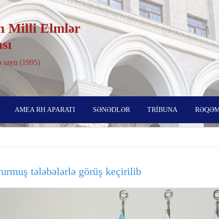
 Milli Elmlər
sı
 saytı (1995)
AMEA RH APARATI
SƏNƏDLƏR
TRİBUNA
RƏQƏM
urmuş tələbələrlə görüş keçirilib