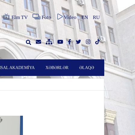
Elm TV
Foto
Video
EN
RU
SAL AKADEMİYA
XƏBƏRLƏR
ƏLAQƏ