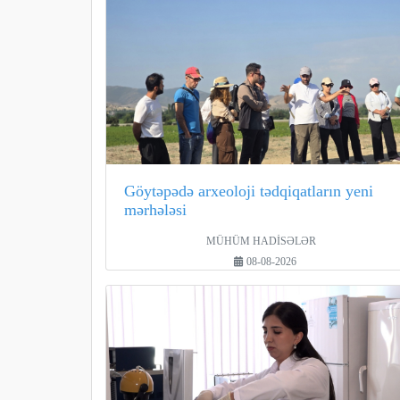
Göytəpədə arxeoloji tədqiqatların yeni
mərhələsi
MÜHÜM HADİSƏLƏR
08-08-2026