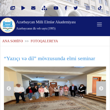
Azərbaycan Milli Elmlər Akademiyası
Azərbaycanın ilk veb saytı (1995)
ANA SƏHİFƏ
>>
FOTOQALEREYA
“Yazıçı və dil” mövzusunda elmi seminar