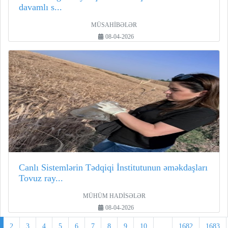
davamlı s...
MÜSAHİBƏLƏR
08-04-2026
Canlı Sistemlərin Tədqiqi İnstitutunun əməkdaşları
Tovuz ray...
MÜHÜM HADİSƏLƏR
08-04-2026
2
3
4
5
6
7
8
9
10
...
1682
1683