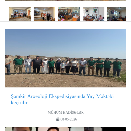
Şəmkir Arxeoloji Ekspedisiyasında Yay Məktəbi
keçirilir
MÜHÜM HADİSƏLƏR
08-05-2026