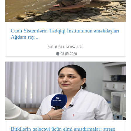
Canlı Sistemlərin Tədqiqi İnstitutunun əməkdaşları
Ağdam ray...
MÜHÜM HADİSƏLƏR
08-05-2026
Bitkilərin gələcəyi üçün elmi araşdırmalar: stresə