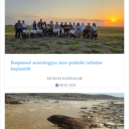
Rəqəmsal arxeologiya üzrə praktiki təlimlər
başlanılıb
MÜHÜM HADİSƏLƏR
08-05-2026