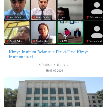
Kimya İnstitutu Belarusun Fiziki-Üzvi Kimya
İnstitutu ilə el...
MÜHÜM HADİSƏLƏR
08-05-2026