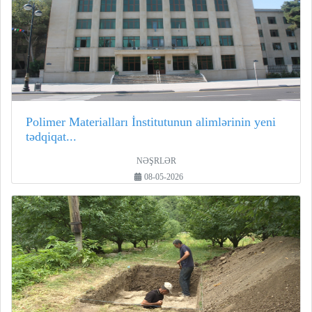
Polimer Materialları İnstitutunun alimlərinin yeni
tədqiqat...
NƏŞRLƏR
08-05-2026