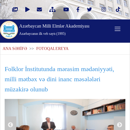
Azərbaycan Milli Elmlər Akademiyası
Azərbaycanın ilk veb saytı (1995)
ANA SƏHİFƏ
>>
FOTOQALEREYA
Folklor İnstitutunda mərasim mədəniyyəti,
milli mətbəx və dini inanc məsələləri
müzakirə olunub