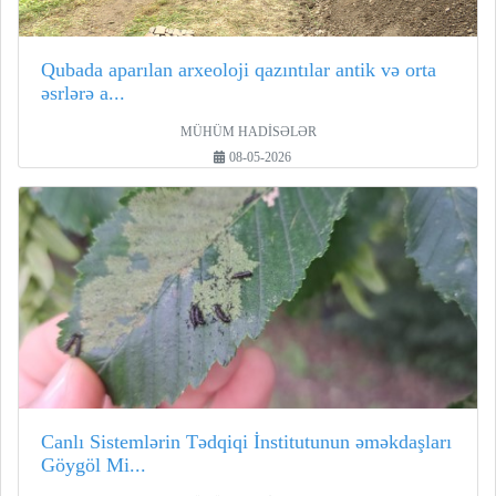
Qubada aparılan arxeoloji qazıntılar antik və orta
əsrlərə a...
MÜHÜM HADİSƏLƏR
08-05-2026
Canlı Sistemlərin Tədqiqi İnstitutunun əməkdaşları
Göygöl Mi...