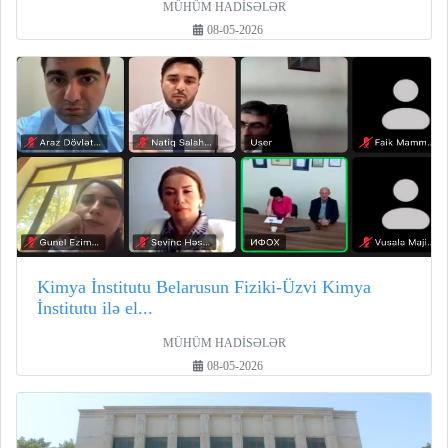
MÜHÜM HADİSƏLƏR
08-05-2026
Kimya İnstitutu Belarusun Fiziki-Üzvi Kimya
İnstitutu ilə el...
MÜHÜM HADİSƏLƏR
08-05-2026