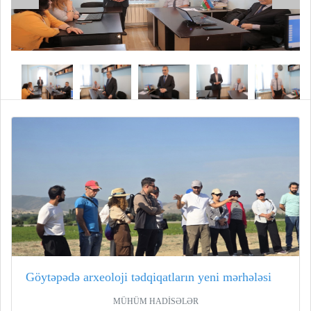
Göytəpədə arxeoloji tədqiqatların yeni mərhələsi
MÜHÜM HADİSƏLƏR