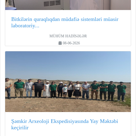
Bitkilərin quraqlıqdan müdafiə sistemləri müasir
laboratoriy...
MÜHÜM HADİSƏLƏR
08-06-2026
Şəmkir Arxeoloji Ekspedisiyasında Yay Məktəbi
keçirilir