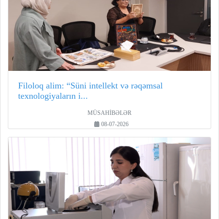
Filoloq alim: “Süni intellekt və rəqəmsal
texnologiyaların i...
MÜSAHİBƏLƏR
08-07-2026