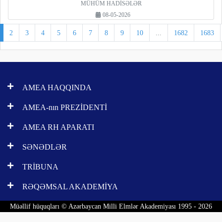
MÜHÜM HADİSƏLƏR
08-05-2026
2
3
4
5
6
7
8
9
10
...
1682
1683
AMEA HAQQINDA
AMEA-nın PREZİDENTİ
AMEA RH APARATI
SƏNƏDLƏR
TRİBUNA
RƏQƏMSAL AKADEMİYA
Müəllif hüquqları © Azərbaycan Milli Elmlər Akademiyası 1995 - 2026