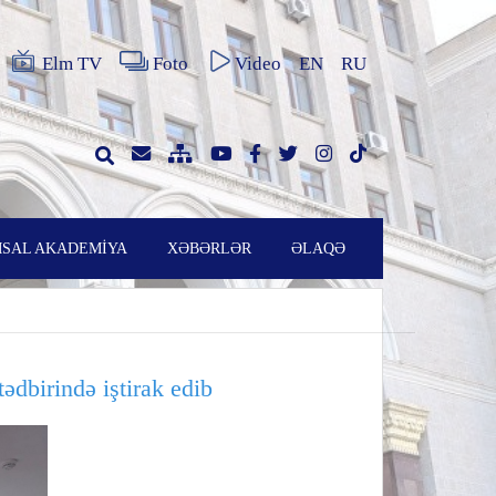
Elm TV
Foto
Video
EN
RU
SAL AKADEMİYA
XƏBƏRLƏR
ƏLAQƏ
dbirində iştirak edib