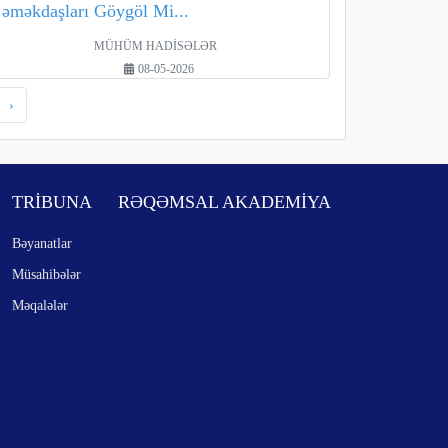
əməkdaşları Göygöl Mi...
MÜHÜM HADİSƏLƏR
08-05-2026
›
TRİBUNA
RƏQƏMSAL AKADEMİYA
Bəyanatlar
Müsahibələr
Məqalələr