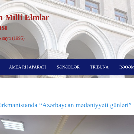
 Milli Elmlər
sı
 saytı (1995)
AMEA RH APARATI
SƏNƏDLƏR
TRİBUNA
RƏQƏM
kmənistanda “Azərbaycan mədəniyyəti günləri” tə