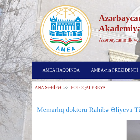
Azərbaycan
Akademiya
Azərbaycanın ilk veb
AMEA HAQQINDA
AMEA-nın PREZİDENTİ
ANA SƏHİFƏ
>>
FOTOQALEREYA
Memarlıq doktoru Rahibə Əliyeva Tür