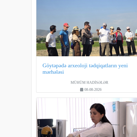
Göytəpədə arxeoloji tədqiqatların yeni
mərhələsi
MÜHÜM HADİSƏLƏR
08-08-2026