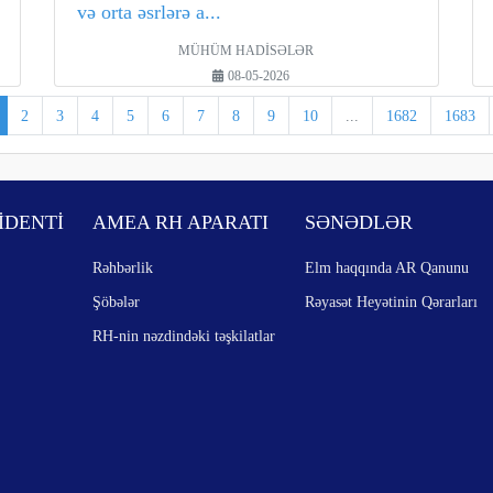
və orta əsrlərə a...
MÜHÜM HADİSƏLƏR
08-05-2026
2
3
4
5
6
7
8
9
10
...
1682
1683
İDENTİ
AMEA RH APARATI
SƏNƏDLƏR
Rəhbərlik
Elm haqqında AR Qanunu
Şöbələr
Rəyasət Heyətinin Qərarları
RH-nin nəzdindəki təşkilatlar