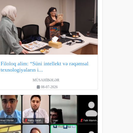
Filoloq alim: “Süni intellekt və rəqəmsal
texnologiyaların i...
MÜSAHİBƏLƏR
08-07-2026