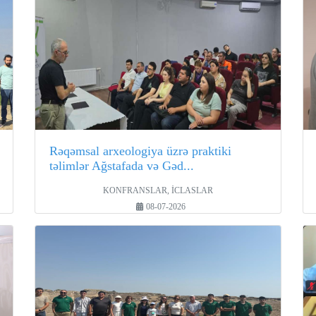
Rəqəmsal arxeologiya üzrə praktiki
təlimlər Ağstafada və Gəd...
KONFRANSLAR, İCLASLAR
08-07-2026