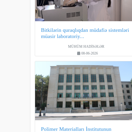
Bitkilərin quraqlıqdan müdafiə sistemləri
müasir laboratoriy...
MÜHÜM HADİSƏLƏR
08-06-2026
Polimer Materialları İnstitutunun