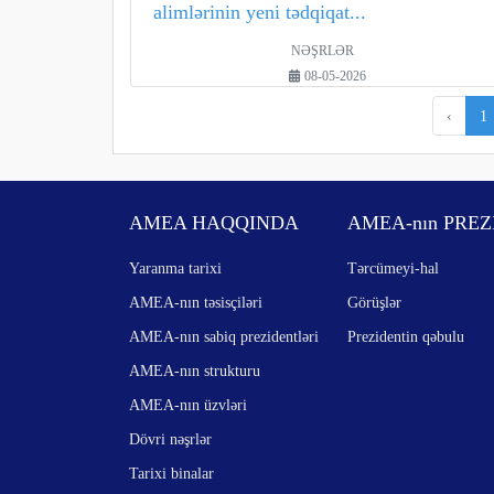
alimlərinin yeni tədqiqat...
NƏŞRLƏR
08-05-2026
‹
1
AMEA HAQQINDA
AMEA-nın PREZ
Yaranma tarixi
Tərcümeyi-hal
AMEA-nın təsisçiləri
Görüşlər
AMEA-nın sabiq prezidentləri
Prezidentin qəbulu
AMEA-nın strukturu
AMEA-nın üzvləri
Dövri nəşrlər
Tarixi binalar