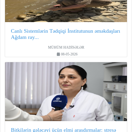
Canlı Sistemlərin Tədqiqi İnstitutunun əməkdaşları
Ağdam ray...
MÜHÜM HADİSƏLƏR
08-05-2026
Bitkilərin gələcəyi üçün elmi araşdırmalar: stresə