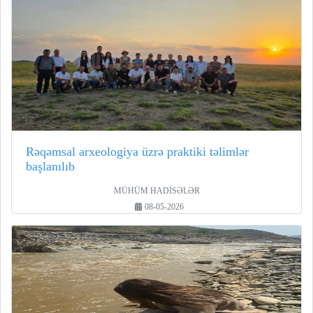
Rəqəmsal arxeologiya üzrə praktiki təlimlər
başlanılıb
MÜHÜM HADİSƏLƏR
08-05-2026