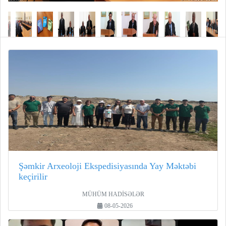
Şəmkir Arxeoloji Ekspedisiyasında Yay Məktəbi
keçirilir
MÜHÜM HADİSƏLƏR
08-05-2026