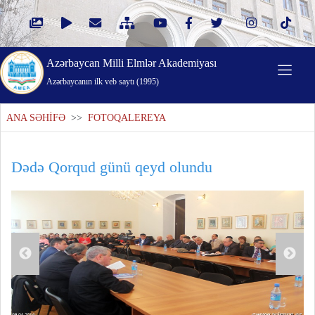
Azərbaycan Milli Elmlər Akademiyası
Azərbaycanın ilk veb saytı (1995)
ANA SƏHİFƏ
>>
FOTOQALEREYA
Dədə Qorqud günü qeyd olundu