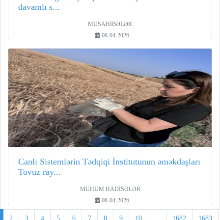
davamlı s...
MÜSAHİBƏLƏR
08-04-2026
Canlı Sistemlərin Tədqiqi İnstitutunun əməkdaşları
Tovuz ray...
MÜHÜM HADİSƏLƏR
08-04-2026
2
3
4
5
6
7
8
9
10
...
1682
1683