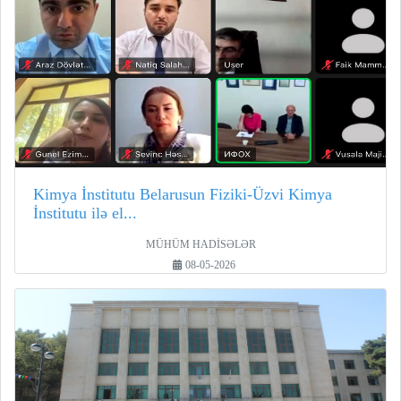
Kimya İnstitutu Belarusun Fiziki-Üzvi Kimya
İnstitutu ilə el...
MÜHÜM HADİSƏLƏR
08-05-2026