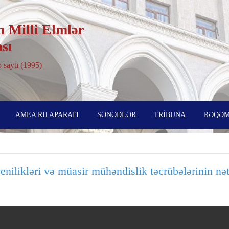
 Milli Elmlər
sı
 saytı (1995)
AMEA RH APARATI
SƏNƏDLƏR
TRİBUNA
RƏQƏM
nilikləri və müasir mühəndislik təcrübələrinin nə