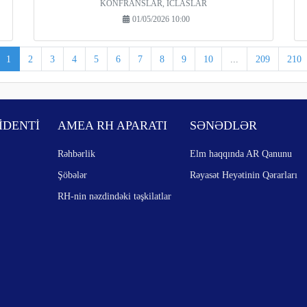
KONFRANSLAR, İCLASLAR
01/05/2026 10:00
1
2
3
4
5
6
7
8
9
10
...
209
210
İDENTİ
AMEA RH APARATI
SƏNƏDLƏR
Rəhbərlik
Elm haqqında AR Qanunu
Şöbələr
Rəyasət Heyətinin Qərarları
RH-nin nəzdindəki təşkilatlar