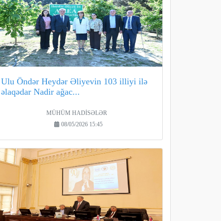
Ulu Öndər Heydər Əliyevin 103 illiyi ilə
əlaqədar Nadir ağac...
MÜHÜM HADİSƏLƏR
08/05/2026 15:45