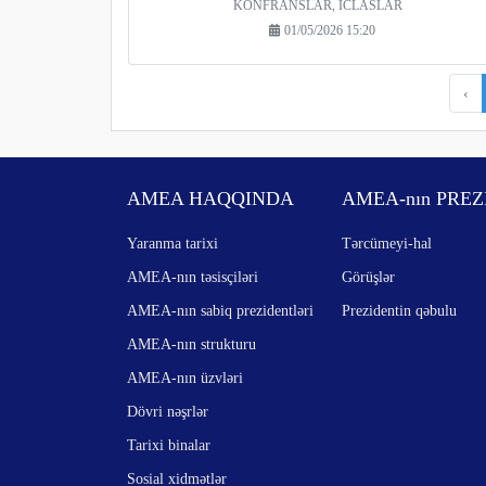
KONFRANSLAR, İCLASLAR
01/05/2026 15:20
‹
AMEA HAQQINDA
AMEA-nın PREZ
Yaranma tarixi
Tərcümeyi-hal
AMEA-nın təsisçiləri
Görüşlər
AMEA-nın sabiq prezidentləri
Prezidentin qəbulu
AMEA-nın strukturu
AMEA-nın üzvləri
Dövri nəşrlər
Tarixi binalar
Sosial xidmətlər