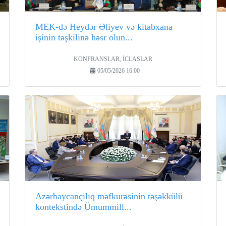
MEK-də Heydər Əliyev və kitabxana
işinin təşkilinə həsr olun...
KONFRANSLAR, İCLASLAR
05/05/2026 16:00
Azərbaycançılıq məfkurəsinin təşəkkülü
kontekstində Ümummill...