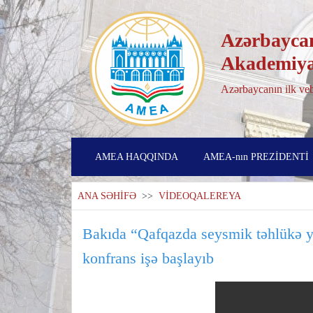
Azərbaycan
Akademiya
Azərbaycanın ilk veb
AMEA HAQQINDA
AMEA-nın PREZİDENTİ
ANA SƏHİFƏ
>>
VİDEOQALEREYA
Bakıda “Qafqazda seysmik təhlükə ye
konfrans işə başlayıb