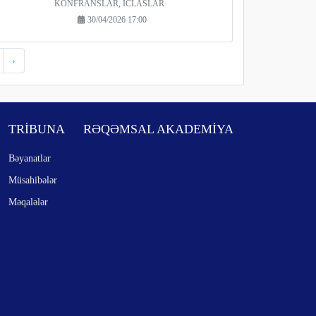
KONFRANSLAR, İCLASLAR
30/04/2026 17:00
›
TRİBUNA
RƏQƏMSAL AKADEMİYA
Bəyanatlar
Müsahibələr
Məqalələr