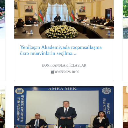
Yeniləşən Akademiyada rəqəmsallaşma
üzrə müavinlərin seçilmə...
KONFRANSLAR, İCLASLAR
09/05/2026 10:00