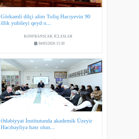
Görkəmli dilçi alim Tofiq Hacıyevin 90
illik yubileyi qeyd o...
KONFRANSLAR, İCLASLAR
04/05/2026 15:30
Ədəbiyyat İnstitutunda akademik Üzeyir
Hacıbəyliyə həsr olun...