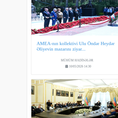
AMEA-nın kollektivi Ulu Öndər Heydər
Əliyevin məzarını ziyar...
MÜHÜM HADİSƏLƏR
10/05/2026 14:30