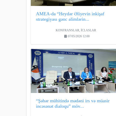
AMEA-da “Heydər Əliyevin inkişaf
strategiyası gənc alimlərin...
KONFRANSLAR, İCLASLAR
07/05/2026 12:00
“Şəhər mühitində mədəni irs və müasir
incəsənət dialoqu” möv...