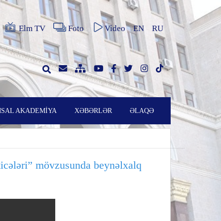
Elm TV
Foto
Video
EN
RU
SAL AKADEMİYA
XƏBƏRLƏR
ƏLAQƏ
ticələri” mövzusunda beynəlxalq