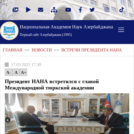
Национальная Академия Наук Азербайджана
Первый cайт Азербайджана (1995)
ГЛАВНАЯ
>>
НОВОСТИ
>>
ВСТРЕЧИ ПРЕЗИДЕНТА НАНА
17.03.2025 17:30
A-
A
A+
Президент НАНА встретился с главой
Международной тюркской академии