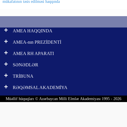
mükafatının təsis edilməsi haqqında
AMEA HAQQINDA
AMEA-nın PREZİDENTİ
AMEA RH APARATI
SƏNƏDLƏR
TRİBUNA
RƏQƏMSAL AKADEMİYA
Müəllif hüquqları © Azərbaycan Milli Elmlər Akademiyası 1995 - 2026