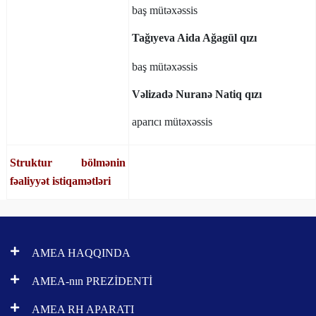
baş mütəxəssis
Tağıyeva Aida Ağagül qızı
baş mütəxəssis
Vəlizadə Nuranə Natiq qızı
aparıcı mütəxəssis
Struktur bölmənin
fəaliyyət istiqamətləri
AMEA HAQQINDA
AMEA-nın PREZİDENTİ
AMEA RH APARATI