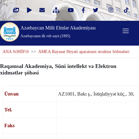
Azərbaycan Milli Elmlər Akademiyası
Azərbaycanın ilk veb saytı (1995)
ANA SƏHİFƏ
>>
AMEA Rəyasət Heyəti aparatının struktur bölmələri
Rəqəmsal Akademiya, Süni intellekt və Elektron
xidmətlər şöbəsi
Ünvan
AZ1001, Bakı ş., İstiqlaliyyət küç., 30,
Tel.
Faks