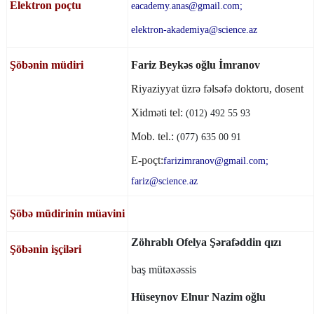
Elektron poçtu
eacademy.anas@gmail.com;
elektron-akademiya@science.az
Şöbənin
müdiri
Fariz Beykəs oğlu İmranov
Riyaziyyat üzrə fəlsəfə doktoru, dosent
Xidməti tel:
(012) 492 55 93
Mob. tel.:
(077) 635 00 91
E-poçt:
farizimranov@gmail.com;
fariz@science.az
Şöbə müdirinin müavini
Zöhrablı Ofelya Şərafəddin qızı
Şöbənin işçiləri
baş mütəxəssis
Hüseynov Elnur Nazim oğlu