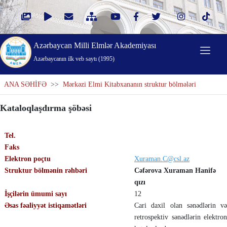
Azərbaycan Milli Elmlər Akademiyası
Azərbaycanın ilk veb saytı (1995)
ANA SƏHİFƏ
>>
Mərkəzi Elmi Kitabxananın struktur bölmələri
Kataloqlaşdırma şöbəsi
Tel.
Faks
Elektron poçtu
Xuraman.C@csl.az
Struktur bölmənin rəhbəri
Cəfərova Xuraman Hanifə
qızı
İşçilərin ümumi sayı
12
Əsas fəaliyyət istiqamətləri
Cari daxil olan sənədlərin və
retrospektiv sənədlərin elektron