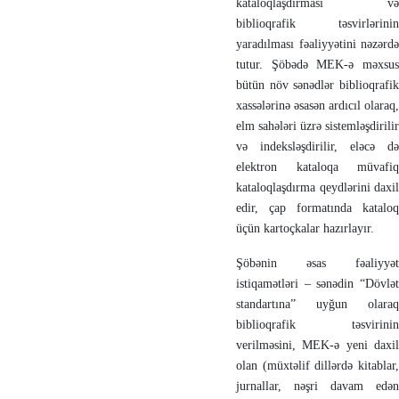
kataloqlaşdırması və
biblioqrafik təsvirlərinin
yaradılması fəaliyyətini nəzərdə
tutur. Şöbədə MEK-ə məxsus
bütün növ sənədlər biblioqrafik
xassələrinə əsasən ardıcıl olaraq,
elm sahələri üzrə sistemləşdirilir
və indeksləşdirilir, eləcə də
elektron kataloqa müvafiq
kataloqlaşdırma qeydlərini daxil
edir, çap formatında kataloq
üçün kartoçkalar hazırlayır.
Şöbənin əsas fəaliyyət
istiqamətləri – sənədin “Dövlət
standartına” uyğun olaraq
biblioqrafik təsvirinin
verilməsini, MEK-ə yeni daxil
olan (müxtəlif dillərdə kitablar,
jurnallar, nəşri davam edən