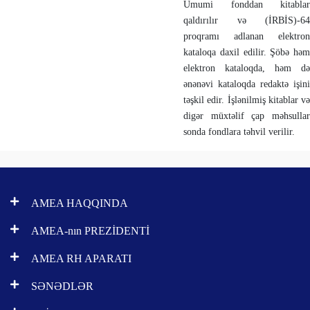
Ümumi fonddan kitablar
qaldırılır və (İRBİS)-64
proqramı adlanan elektron
kataloqa daxil edilir. Şöbə həm
elektron kataloqda, həm də
ənənəvi kataloqda redaktə işini
təşkil edir. İşlənilmiş kitablar və
digər müxtəlif çap məhsullar
sonda fondlara təhvil verilir.
AMEA HAQQINDA
AMEA-nın PREZİDENTİ
AMEA RH APARATI
SƏNƏDLƏR