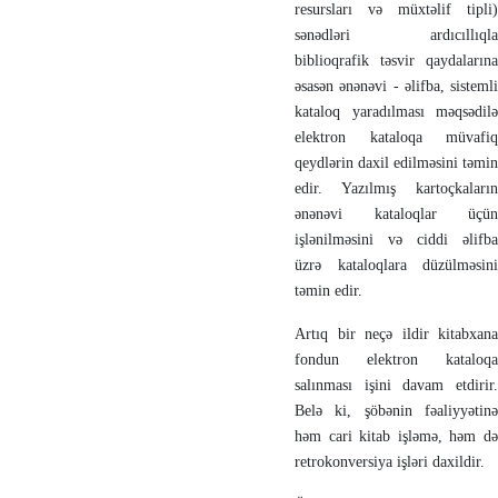
resursları və müxtəlif tipli)
sənədləri ardıcıllıqla
biblioqrafik təsvir qaydalarına
əsasən ənənəvi - əlifba, sistemli
kataloq yaradılması məqsədilə
elektron kataloqa müvafiq
qeydlərin daxil edilməsini təmin
edir. Yazılmış kartoçkaların
ənənəvi kataloqlar üçün
işlənilməsini və ciddi əlifba
üzrə kataloqlara düzülməsini
təmin edir.
Artıq bir neçə ildir kitabxana
fondun elektron kataloqa
salınması işini davam etdirir.
Belə ki, şöbənin fəaliyyətinə
həm cari kitab işləmə, həm də
retrokonversiya işləri daxildir.