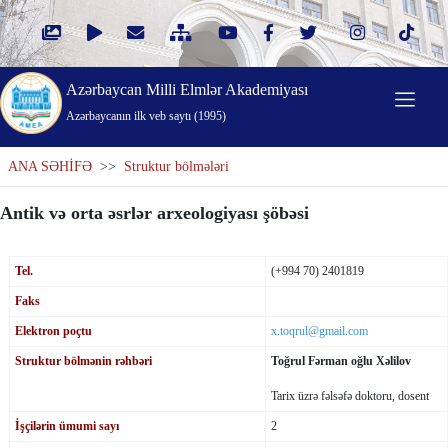
Azərbaycan Milli Elmlər Akademiyası
Azərbaycanın ilk veb saytı (1995)
ANA SƏHİFƏ
>>
Struktur bölmələri
Antik və orta əsrlər arxeologiyası şöbəsi
Tel.
(+994 70) 2401819
Faks
Elektron poçtu
x.toqrul@gmail.com
Struktur bölmənin rəhbəri
Toğrul Fərman oğlu Xəlilov
Tarix üzrə fəlsəfə doktoru, dosent
İşçilərin ümumi sayı
2