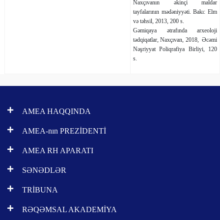
Naxçıvanın əkinçi maldar
tayfalarının mədəniyyəti. Bakı: Elm
və təhsil, 2013, 200 s.
Gəmiqaya ətrafında arxeoloji
tədqiqatlar, Naxçıvan, 2018, Əcəmi
Nəşriyyat Poliqrafiya Birliyi, 120
s.
AMEA HAQQINDA
AMEA-nın PREZİDENTİ
AMEA RH APARATI
SƏNƏDLƏR
TRİBUNA
RƏQƏMSAL AKADEMİYA