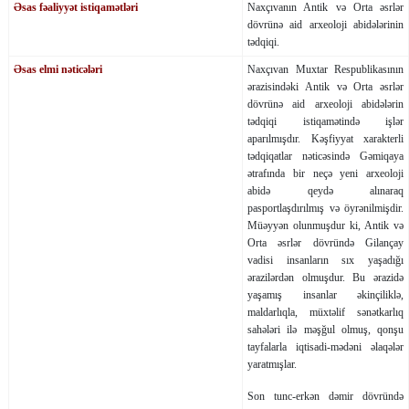
Əsas fəaliyyət istiqamətləri
Naxçıvanın Antik və Orta əsrlər
dövrünə aid arxeoloji abidələrinin
tədqiqi.
Əsas elmi nəticələri
Naxçıvan Muxtar Respublikasının
ərazisindəki Antik və Orta əsrlər
dövrünə aid arxeoloji abidələrin
tədqiqi istiqamətində işlər
aparılmışdır. Kəşfiyyat xarakterli
tədqiqatlar nəticəsində Gəmiqaya
ətrafında bir neçə yeni arxeoloji
abidə qeydə alınaraq
pasportlaşdırılmış və öyrənilmişdir.
Müəyyən olunmuşdur ki, Antik və
Orta əsrlər dövründə Gilançay
vadisi insanların sıx yaşadığı
ərazilərdən olmuşdur. Bu ərazidə
yaşamış insanlar əkinçiliklə,
maldarlıqla, müxtəlif sənətkarlıq
sahələri ilə məşğul olmuş, qonşu
tayfalarla iqtisadi-mədəni əlaqələr
yaratmışlar.
Son tunc-erkən dəmir dövründə