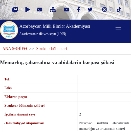
Azərbaycan Milli Elmlər Akademiyası
Azərbaycanın ilk veb saytı (1995)
ANA SƏHİFƏ
>>
Struktur bölmələri
Memarlıq, şəhərsalma və abidələrin bərpası şöbəsi
Tel.
Faks
Elektron poçtu
Struktur bölmənin rəhbəri
İşçilərin ümumi sayı
2
Əsas fəaliyyət istiqamətləri
Naxçıvan məktəbi abidələrində
memarlığın və ornamentin sintezi