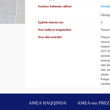
Struktur bölmənin rəhbəri
Firudi
Filologi
İşçilərin ümumi sayı
4
Əsas fəaliyyət istiqamətləri
Naxçıva
Əsas elmi nəticələri
Naxçıva
xüsusiy
mənşəyi
2017-20
tarixin
monoqra
elmi fak
elmi ju
zamanı 
Kəngər,
yayıldıq
AMEA HAQQINDA
AMEA-nın PREZ