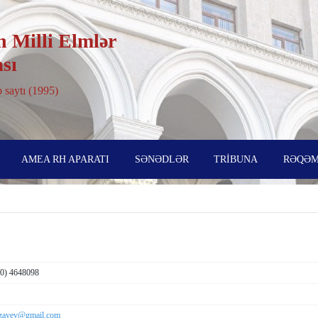
 Milli Elmlər
sı
 saytı (1995)
AMEA RH APARATI
SƏNƏDLƏR
TRİBUNA
RƏQƏM
50) 4648098
rzayev@gmail.com