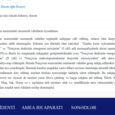
n Həsən oğlu Rzayev
ya üzrə fəlsəfə doktoru, dosent
n ərazisindəki onomastik vahidlərin öyrənilməsi
n ərazisindəki onomastik vahidlər toplanılıb tədqiqata cəlb edilmiş, onların elmi linqvi
yətləri təhlil olunmuşdur. Şöbənin son illərdəki elmi nəticələri “Qədim Şərur oyko­nimlər
” və “Naxçıvan əhalisinin etnogenezi tarixindən” (I cild) adlı monoqrafiyalarda əksini tapmış
19-cu illərdə bu istiqamətdə tədqiqatlar genişləndirilməklə yenə “Naxçıvan əhalisinin etnoge
dən” (II cild) və “Naxçıvan makrotoponimlərinin linqvistik xüsusiyyətləri” adlı əlavə
fiya nəşr edilmişdir. Burada Naxçıvan ərazisindəki onomastik vahidlər geniş tədqiq edilməklə 
tlar üzə çıxarılmışdır. Bununla bərabər məqalələr xarici dillərə tərcümə olunmaqla müxtəlif ölkəl
rnallarında dərc edilmiş ərazinin türklərə məxsusluğu faktlarla sübut edilmişdir. Bu tədqiqa
sovet rus siyasəti ilə tarixləri yaxın dövrə çəkilmiş və başqa xalqlara aid edilmiş Hürrü, K
 Maq, Sak, Doray və s. tayfaların türk tayfaları olub e.ə. minilliklərdə tarix səhnəsindəki y
ları ərazilər tarixi faktlarla təsdiq olunmuşdur.
İDENTİ
AMEA RH APARATI
SƏNƏDLƏR