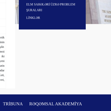
ELM SAHƏLƏRİ ÜZRƏ PROBLEM
ŞURALARI
LİNKLƏR
stik
inin
dır.
nezi
 iki
yeni
ərin
tlar
uti,
eri,
TRİBUNA
RƏQƏMSAL AKADEMİYA