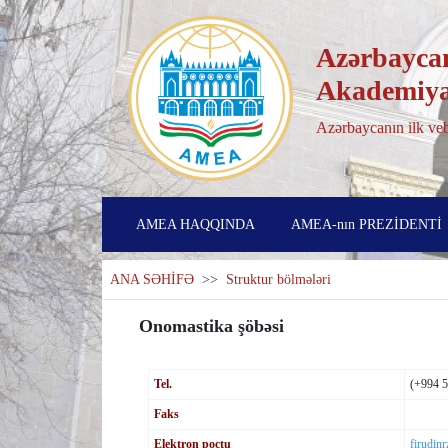
Azərbaycan
Akademiya
Azərbaycanın ilk veb
AMEA HAQQINDA
AMEA-nın PREZİDENTİ
ANA SƏHİFƏ
>>
Struktur bölmələri
Onomastika şöbəsi
Tel.
(+994 
Faks
Elektron poçtu
firudin