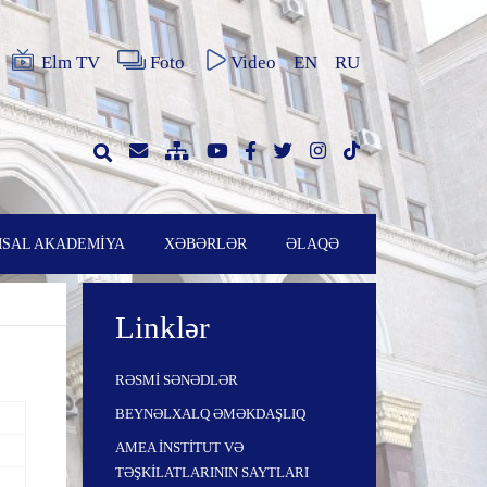
Elm TV
Foto
Video
EN
RU
SAL AKADEMİYA
XƏBƏRLƏR
ƏLAQƏ
Linklər
RƏSMİ SƏNƏDLƏR
BEYNƏLXALQ ƏMƏKDAŞLIQ
AMEA İNSTİTUT VƏ
TƏŞKİLATLARININ SAYTLARI