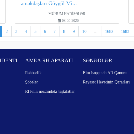
əməkdaşları Göygöl Mi...
MÜHÜM HADİSƏLƏR
08-05-2026
2
3
4
5
6
7
8
9
10
...
1682
1683
İDENTİ
AMEA RH APARATI
SƏNƏDLƏR
Rəhbərlik
Elm haqqında AR Qanunu
Şöbələr
Rəyasət Heyətinin Qərarları
RH-nin nəzdindəki təşkilatlar