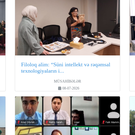
Filoloq alim: “Süni intellekt və rəqəmsal
texnologiyaların i...
MÜSAHİBƏLƏR
08-07-2026