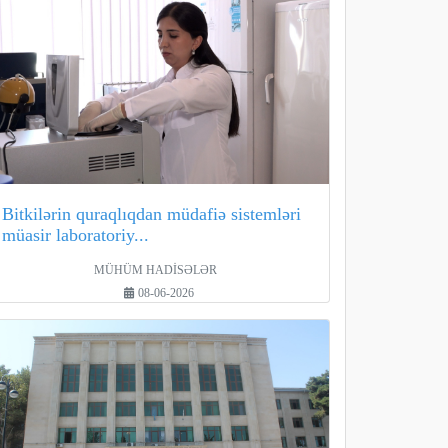
Bitkilərin quraqlıqdan müdafiə sistemləri
müasir laboratoriy...
MÜHÜM HADİSƏLƏR
08-06-2026