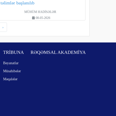
təlimlər başlanılıb
MÜHÜM HADİSƏLƏR
08-05-2026
›
TRİBUNA
RƏQƏMSAL AKADEMİYA
Bəyanatlar
Müsahibələr
Məqalələr