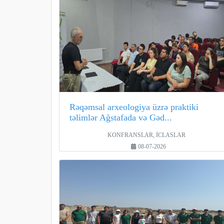
Rəqəmsal arxeologiya üzrə praktiki
təlimlər Ağstafada və Gəd...
KONFRANSLAR, İCLASLAR
08-07-2026