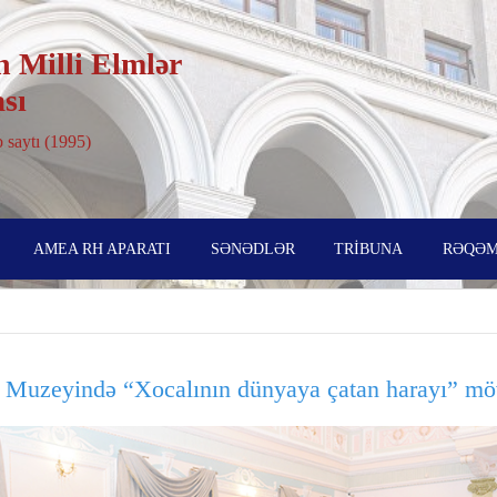
 Milli Elmlər
sı
 saytı (1995)
AMEA RH APARATI
SƏNƏDLƏR
TRİBUNA
RƏQƏM
uzeyində “Xocalının dünyaya çatan harayı” mövz