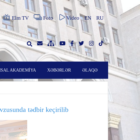
Elm TV
Foto
Video
EN
RU
SAL AKADEMİYA
XƏBƏRLƏR
ƏLAQƏ
usunda tədbir keçirilib