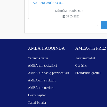
və orta əsrlərə a...
MÜHÜM HADİSƏLƏR
08-05-2026
‹
1
AMEA HAQQINDA
AMEA-nın PREZ
Yaranma tarixi
Tərcümeyi-hal
AMEA-nın təsisçiləri
Görüşlər
AMEA-nın sabiq prezidentləri
Prezidentin qəbulu
AMEA-nın strukturu
AMEA-nın üzvləri
Dövri nəşrlər
Tarixi binalar