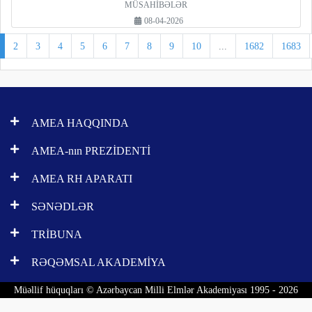
MÜSAHİBƏLƏR
08-04-2026
2
3
4
5
6
7
8
9
10
...
1682
1683
AMEA HAQQINDA
AMEA-nın PREZİDENTİ
AMEA RH APARATI
SƏNƏDLƏR
TRİBUNA
RƏQƏMSAL AKADEMİYA
Müəllif hüquqları © Azərbaycan Milli Elmlər Akademiyası 1995 - 2026