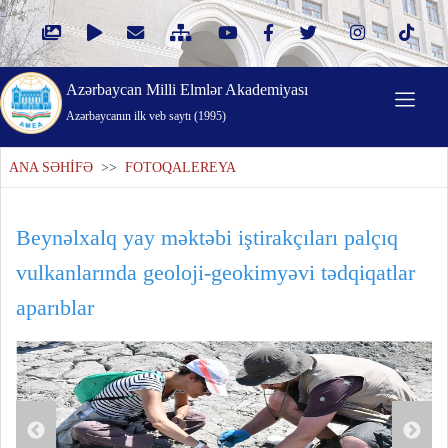
Azərbaycan Milli Elmlər Akademiyası
Azərbaycanın ilk veb saytı (1995)
ANA SƏHİFƏ
>>
FOTOQALEREYA
Beynəlxalq yay məktəbi iştirakçıları palçıq
vulkanlarında geoloji-geokimyəvi tədqiqatlar
aparıblar