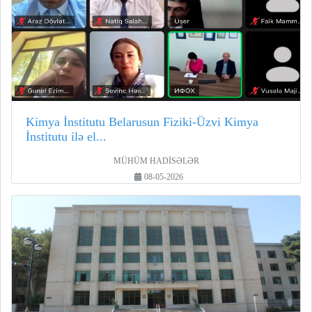
Kimya İnstitutu Belarusun Fiziki-Üzvi Kimya
İnstitutu ilə el...
MÜHÜM HADİSƏLƏR
08-05-2026