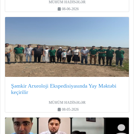
MÜHÜM HADİSƏLƏR
08-06-2026
Şəmkir Arxeoloji Ekspedisiyasında Yay Məktəbi
keçirilir
MÜHÜM HADİSƏLƏR
08-05-2026