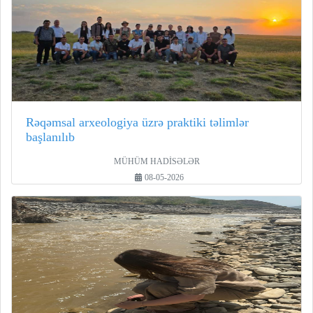
Rəqəmsal arxeologiya üzrə praktiki təlimlər
başlanılıb
MÜHÜM HADİSƏLƏR
08-05-2026