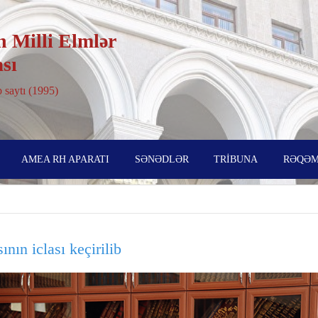
 Milli Elmlər
sı
 saytı (1995)
AMEA RH APARATI
SƏNƏDLƏR
TRİBUNA
RƏQƏM
nın iclası keçirilib