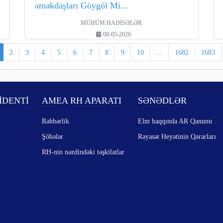
əməkdaşları Göygöl Mi...
MÜHÜM HADİSƏLƏR
08-05-2026
2
3
4
5
6
7
8
9
10
...
1682
1683
İDENTİ
AMEA RH APARATI
SƏNƏDLƏR
Rəhbərlik
Elm haqqında AR Qanunu
Şöbələr
Rəyasət Heyətinin Qərarları
RH-nin nəzdindəki təşkilatlar