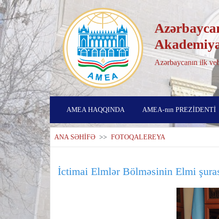
Azərbaycan
Akademiya
Azərbaycanın ilk veb
AMEA HAQQINDA
AMEA-nın PREZİDENTİ
ANA SƏHİFƏ
>>
FOTOQALEREYA
İctimai Elmlər Bölməsinin Elmi şurası