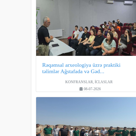
Rəqəmsal arxeologiya üzrə praktiki
təlimlər Ağstafada və Gəd...
KONFRANSLAR, İCLASLAR
08-07-2026