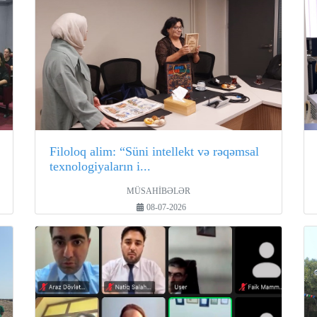
Filoloq alim: “Süni intellekt və rəqəmsal
texnologiyaların i...
MÜSAHİBƏLƏR
08-07-2026