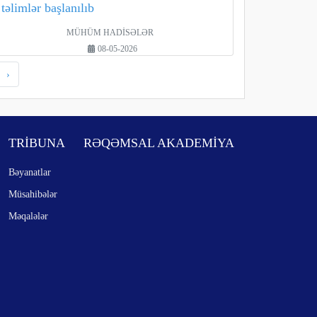
təlimlər başlanılıb
MÜHÜM HADİSƏLƏR
08-05-2026
›
TRİBUNA
RƏQƏMSAL AKADEMİYA
Bəyanatlar
Müsahibələr
Məqalələr