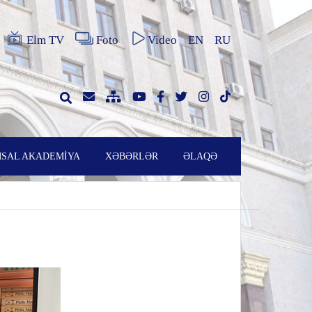
Elm TV
Foto
Video
EN
RU
SAL AKADEMİYA
XƏBƏRLƏR
ƏLAQƏ