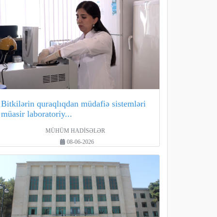
Bitkilərin quraqlıqdan müdafiə sistemləri
müasir laboratoriy...
MÜHÜM HADİSƏLƏR
08-06-2026