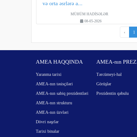
və orta əsrlərə a...
MÜHÜM HADİSƏLƏR
08-05-2026
‹
1
AMEA HAQQINDA
AMEA-nın PREZ
Yaranma tarixi
Tərcümeyi-hal
AMEA-nın təsisçiləri
Görüşlər
AMEA-nın sabiq prezidentləri
Prezidentin qəbulu
AMEA-nın strukturu
AMEA-nın üzvləri
Dövri nəşrlər
Tarixi binalar