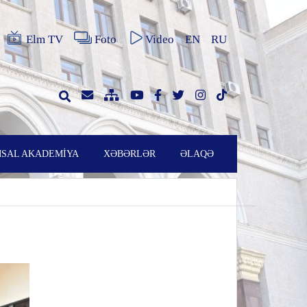
Elm TV
Foto
Video
EN
RU
SAL AKADEMİYA
XƏBƏRLƏR
ƏLAQƏ