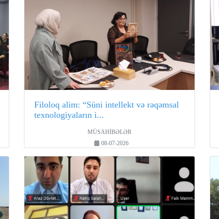
Filoloq alim: “Süni intellekt və rəqəmsal
texnologiyaların i...
MÜSAHİBƏLƏR
08-07-2026