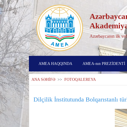
Azərbaycan
Akademiya
Azərbaycanın ilk veb
AMEA HAQQINDA
AMEA-nın PREZİDENTİ
ANA SƏHİFƏ
>>
FOTOQALEREYA
Dilçilik İnstitutunda Bolqarıstanlı tü