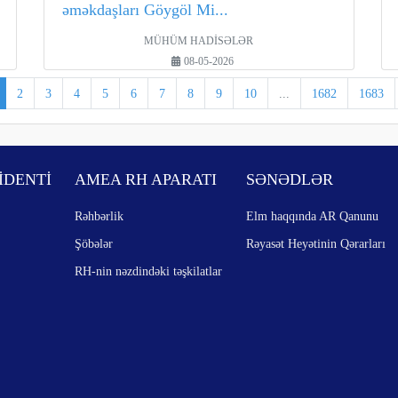
əməkdaşları Göygöl Mi...
MÜHÜM HADİSƏLƏR
08-05-2026
2
3
4
5
6
7
8
9
10
...
1682
1683
İDENTİ
AMEA RH APARATI
SƏNƏDLƏR
Rəhbərlik
Elm haqqında AR Qanunu
Şöbələr
Rəyasət Heyətinin Qərarları
RH-nin nəzdindəki təşkilatlar