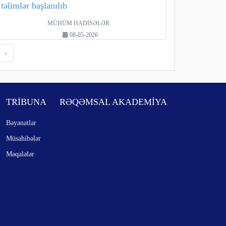
təlimlər başlanılıb
MÜHÜM HADİSƏLƏR
08-05-2026
›
TRİBUNA
RƏQƏMSAL AKADEMİYA
Bəyanatlar
Müsahibələr
Məqalələr