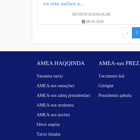
və orta əsrlərə a...
MÜHÜM HADİSƏLƏR
08-05-2026
‹
1
AMEA HAQQINDA
AMEA-nın PREZ
Yaranma tarixi
Tərcümeyi-hal
AMEA-nın təsisçiləri
Görüşlər
AMEA-nın sabiq prezidentləri
Prezidentin qəbulu
AMEA-nın strukturu
AMEA-nın üzvləri
Dövri nəşrlər
Tarixi binalar