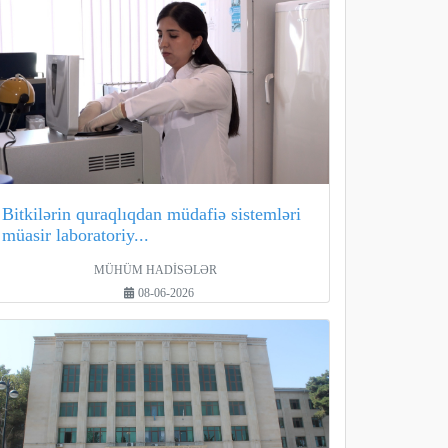
Bitkilərin quraqlıqdan müdafiə sistemləri
müasir laboratoriy...
MÜHÜM HADİSƏLƏR
08-06-2026