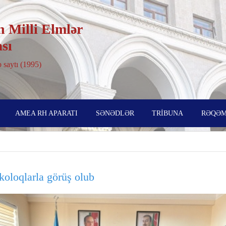
 Milli Elmlər
sı
 saytı (1995)
AMEA RH APARATI
SƏNƏDLƏR
TRİBUNA
RƏQƏM
rkoloqlarla görüş olub