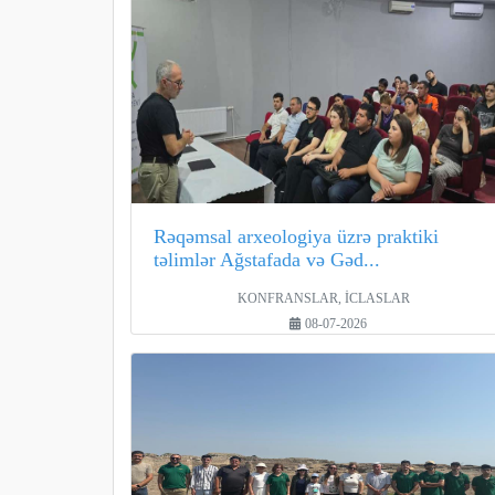
Rəqəmsal arxeologiya üzrə praktiki
təlimlər Ağstafada və Gəd...
KONFRANSLAR, İCLASLAR
08-07-2026