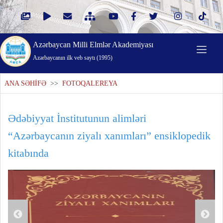
Azərbaycan Milli Elmlər Akademiyası
Azərbaycanın ilk veb saytı (1995)
ANA SƏHİFƏ
>>
FOTOQALEREYA
Ədəbiyyat İnstitutunun alimləri
“Azərbaycanın ziyalı xanımları” ensiklopedik
kitabında