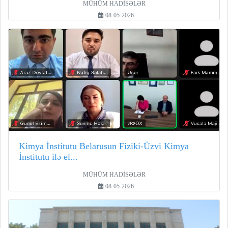
MÜHÜM HADİSƏLƏR
08-05-2026
Kimya İnstitutu Belarusun Fiziki-Üzvi Kimya
İnstitutu ilə el...
MÜHÜM HADİSƏLƏR
08-05-2026