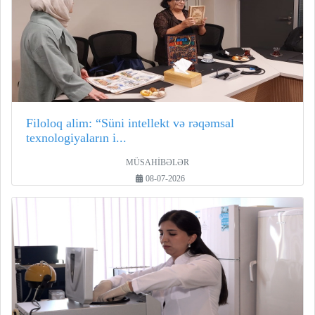
Filoloq alim: “Süni intellekt və rəqəmsal
texnologiyaların i...
MÜSAHİBƏLƏR
08-07-2026