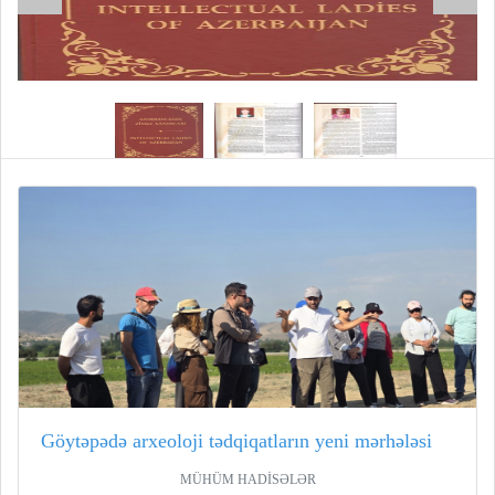
Göytəpədə arxeoloji tədqiqatların yeni mərhələsi
MÜHÜM HADİSƏLƏR