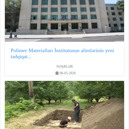
Polimer Materialları İnstitutunun alimlərinin yeni
tədqiqat...
NƏŞRLƏR
08-05-2026