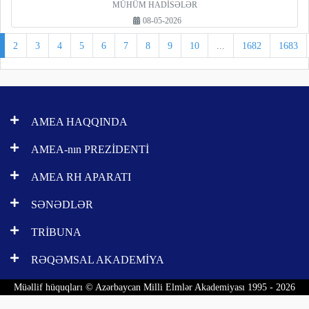
MÜHÜM HADİSƏLƏR
08-05-2026
2
3
4
5
6
7
8
9
10
...
1682
1683
AMEA HAQQINDA
AMEA-nın PREZİDENTİ
AMEA RH APARATI
SƏNƏDLƏR
TRİBUNA
RƏQƏMSAL AKADEMİYA
Müəllif hüquqları © Azərbaycan Milli Elmlər Akademiyası 1995 - 2026