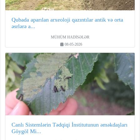
Qubada aparılan arxeoloji qazıntılar antik və orta
əsrlərə a...
MÜHÜM HADİSƏLƏR
08-05-2026
Canlı Sistemlərin Tədqiqi İnstitutunun əməkdaşları
Göygöl Mi...