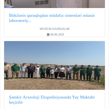
Bitkilərin quraqlıqdan müdafiə sistemləri müasir
laboratoriy...
MÜHÜM HADİSƏLƏR
08-06-2026
Şəmkir Arxeoloji Ekspedisiyasında Yay Məktəbi
keçirilir