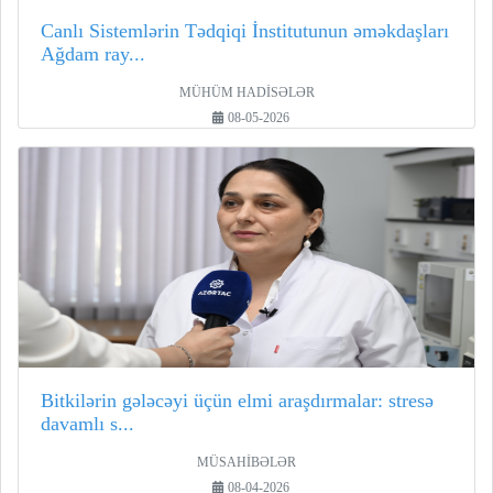
Canlı Sistemlərin Tədqiqi İnstitutunun əməkdaşları
Ağdam ray...
MÜHÜM HADİSƏLƏR
08-05-2026
Bitkilərin gələcəyi üçün elmi araşdırmalar: stresə
davamlı s...
MÜSAHİBƏLƏR
08-04-2026