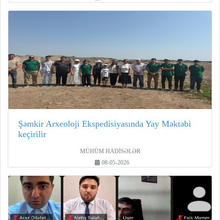
Şəmkir Arxeoloji Ekspedisiyasında Yay Məktəbi
keçirilir
MÜHÜM HADİSƏLƏR
08-05-2026