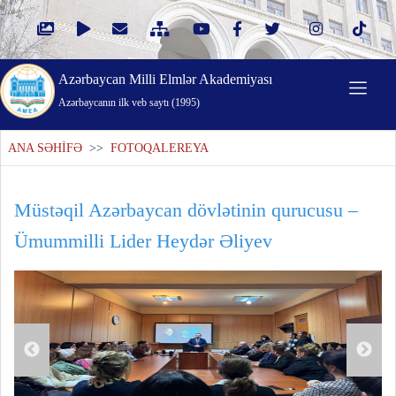
Azərbaycan Milli Elmlər Akademiyası
Azərbaycanın ilk veb saytı (1995)
ANA SƏHİFƏ
>>
FOTOQALEREYA
Müstəqil Azərbaycan dövlətinin qurucusu –
Ümummilli Lider Heydər Əliyev