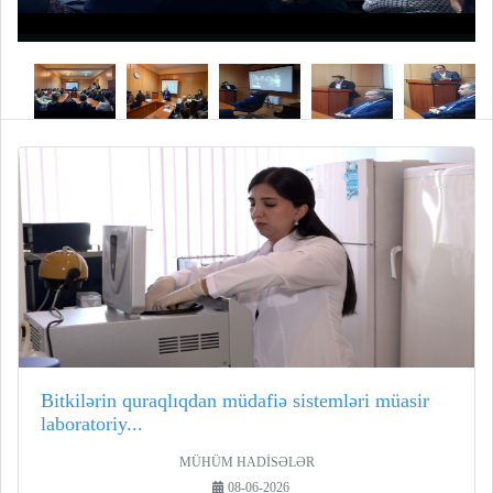
Bitkilərin quraqlıqdan müdafiə sistemləri müasir
laboratoriy...
MÜHÜM HADİSƏLƏR
08-06-2026