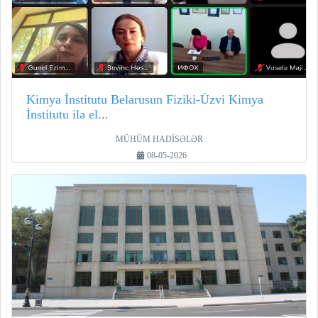
Kimya İnstitutu Belarusun Fiziki-Üzvi Kimya
İnstitutu ilə el...
MÜHÜM HADİSƏLƏR
08-05-2026