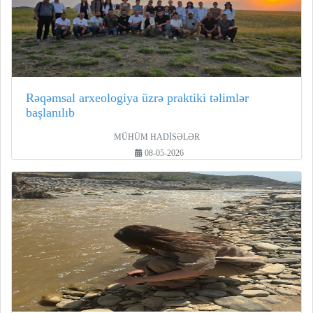
Rəqəmsal arxeologiya üzrə praktiki təlimlər
başlanılıb
MÜHÜM HADİSƏLƏR
08-05-2026