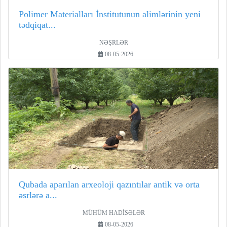
Polimer Materialları İnstitutunun alimlərinin yeni
tədqiqat...
NƏŞRLƏR
08-05-2026
Qubada aparılan arxeoloji qazıntılar antik və orta
əsrlərə a...
MÜHÜM HADİSƏLƏR
08-05-2026