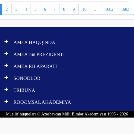
2
3
4
5
6
7
8
9
10
...
1682
1683
AMEA HAQQINDA
AMEA-nın PREZİDENTİ
AMEA RH APARATI
SƏNƏDLƏR
TRİBUNA
RƏQƏMSAL AKADEMİYA
Müəllif hüquqları © Azərbaycan Milli Elmlər Akademiyası 1995 - 2026