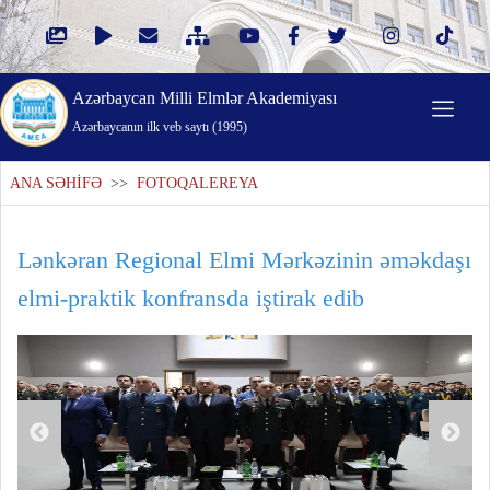
Azərbaycan Milli Elmlər Akademiyası
Azərbaycanın ilk veb saytı (1995)
ANA SƏHİFƏ
>>
FOTOQALEREYA
Lənkəran Regional Elmi Mərkəzinin əməkdaşı
elmi-praktik konfransda iştirak edib