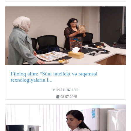
Filoloq alim: “Süni intellekt və rəqəmsal
texnologiyaların i...
MÜSAHİBƏLƏR
08-07-2026