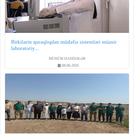
Bitkilərin quraqlıqdan müdafiə sistemləri müasir
laboratoriy...
MÜHÜM HADİSƏLƏR
08-06-2026