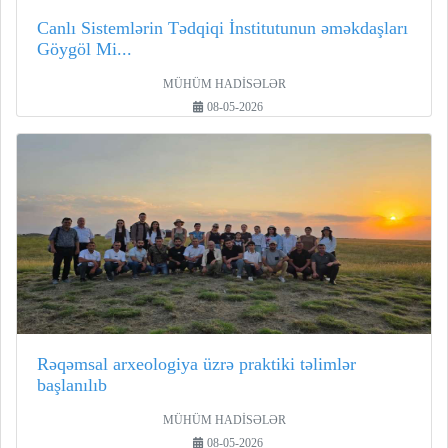
Canlı Sistemlərin Tədqiqi İnstitutunun əməkdaşları
Göygöl Mi...
MÜHÜM HADİSƏLƏR
08-05-2026
Rəqəmsal arxeologiya üzrə praktiki təlimlər
başlanılıb
MÜHÜM HADİSƏLƏR
08-05-2026