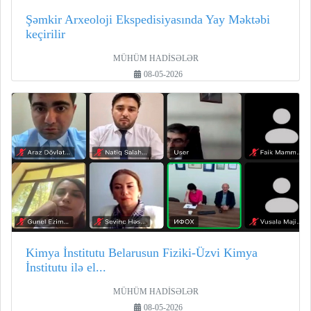
Şəmkir Arxeoloji Ekspedisiyasında Yay Məktəbi
keçirilir
MÜHÜM HADİSƏLƏR
08-05-2026
Kimya İnstitutu Belarusun Fiziki-Üzvi Kimya
İnstitutu ilə el...
MÜHÜM HADİSƏLƏR
08-05-2026