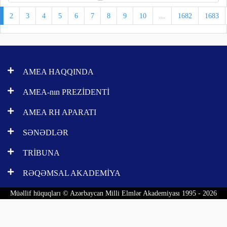
2
3
4
5
6
7
8
9
10
...
1682
1683
AMEA HAQQINDA
AMEA-nın PREZİDENTİ
AMEA RH APARATI
SƏNƏDLƏR
TRİBUNA
RƏQƏMSAL AKADEMİYA
Müəllif hüquqları © Azərbaycan Milli Elmlər Akademiyası 1995 - 2026