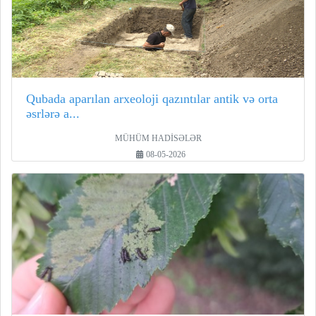
Qubada aparılan arxeoloji qazıntılar antik və orta
əsrlərə a...
MÜHÜM HADİSƏLƏR
08-05-2026