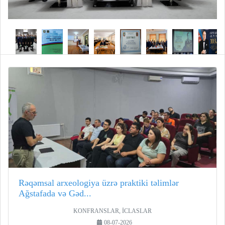
Rəqəmsal arxeologiya üzrə praktiki təlimlər
Ağstafada və Gəd...
KONFRANSLAR, İCLASLAR
08-07-2026