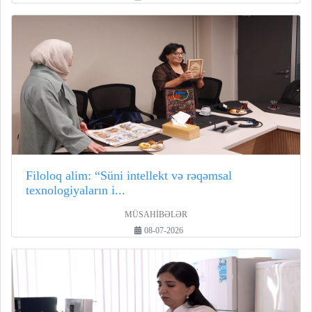
Filoloq alim: “Süni intellekt və rəqəmsal
texnologiyaların i...
MÜSAHİBƏLƏR
08-07-2026