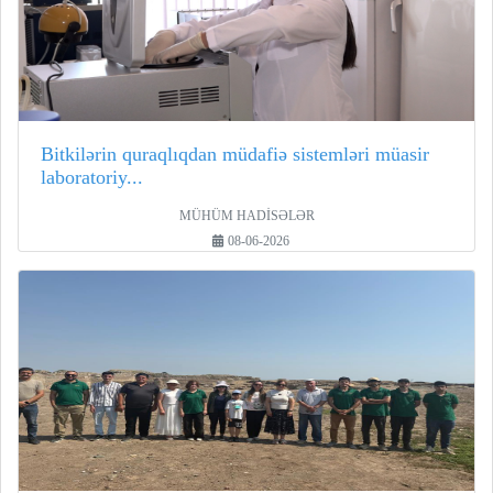
Bitkilərin quraqlıqdan müdafiə sistemləri müasir
laboratoriy...
MÜHÜM HADİSƏLƏR
08-06-2026