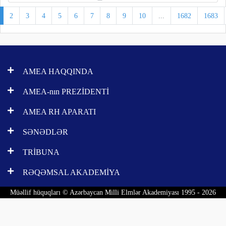
2
3
4
5
6
7
8
9
10
...
1682
1683
AMEA HAQQINDA
AMEA-nın PREZİDENTİ
AMEA RH APARATI
SƏNƏDLƏR
TRİBUNA
RƏQƏMSAL AKADEMİYA
Müəllif hüquqları © Azərbaycan Milli Elmlər Akademiyası 1995 - 2026