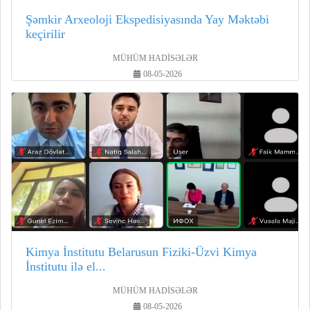
Şəmkir Arxeoloji Ekspedisiyasında Yay Məktəbi
keçirilir
MÜHÜM HADİSƏLƏR
08-05-2026
Kimya İnstitutu Belarusun Fiziki-Üzvi Kimya
İnstitutu ilə el...
MÜHÜM HADİSƏLƏR
08-05-2026