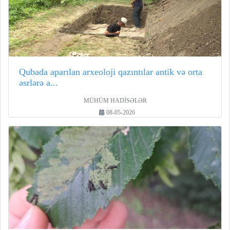
Qubada aparılan arxeoloji qazıntılar antik və orta
əsrlərə a...
MÜHÜM HADİSƏLƏR
08-05-2026