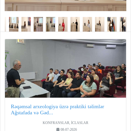
Rəqəmsal arxeologiya üzrə praktiki təlimlər
Ağstafada və Gəd...
KONFRANSLAR, İCLASLAR
08-07-2026