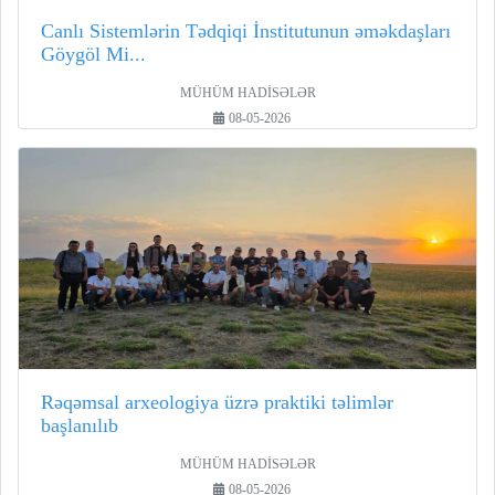
Canlı Sistemlərin Tədqiqi İnstitutunun əməkdaşları
Göygöl Mi...
MÜHÜM HADİSƏLƏR
08-05-2026
Rəqəmsal arxeologiya üzrə praktiki təlimlər
başlanılıb
MÜHÜM HADİSƏLƏR
08-05-2026