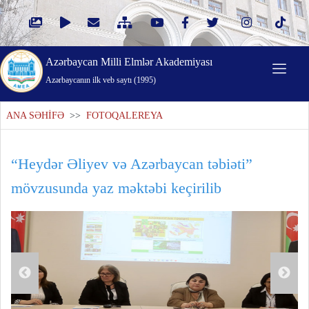
Azərbaycan Milli Elmlər Akademiyası
Azərbaycanın ilk veb saytı (1995)
ANA SƏHİFƏ
>>
FOTOQALEREYA
“Heydər Əliyev və Azərbaycan təbiəti”
mövzusunda yaz məktəbi keçirilib