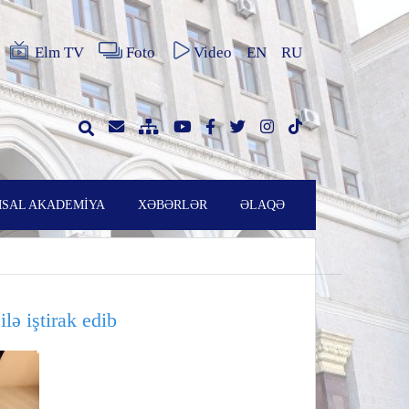
Elm TV
Foto
Video
EN
RU
SAL AKADEMİYA
XƏBƏRLƏR
ƏLAQƏ
ə iştirak edib