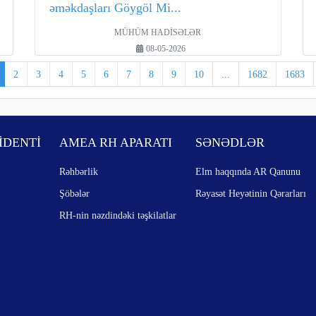
əməkdaşları Göygöl Mi...
MÜHÜM HADİSƏLƏR
08-05-2026
2
3
4
5
6
7
8
9
10
...
1682
1683
İDENTİ
AMEA RH APARATI
SƏNƏDLƏR
Rəhbərlik
Elm haqqında AR Qanunu
Şöbələr
Rəyasət Heyətinin Qərarları
RH-nin nəzdindəki təşkilatlar