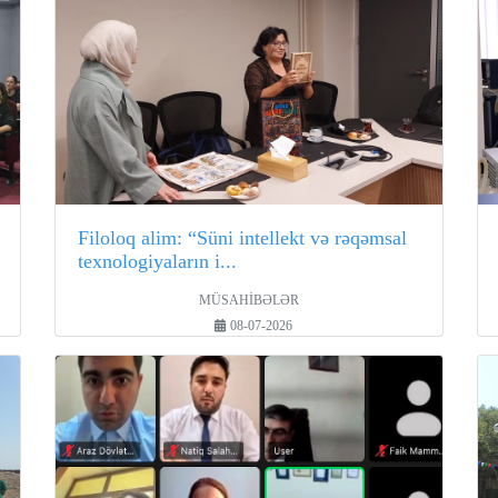
Filoloq alim: “Süni intellekt və rəqəmsal
texnologiyaların i...
MÜSAHİBƏLƏR
08-07-2026