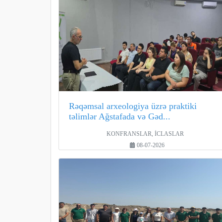
Rəqəmsal arxeologiya üzrə praktiki
təlimlər Ağstafada və Gəd...
KONFRANSLAR, İCLASLAR
08-07-2026