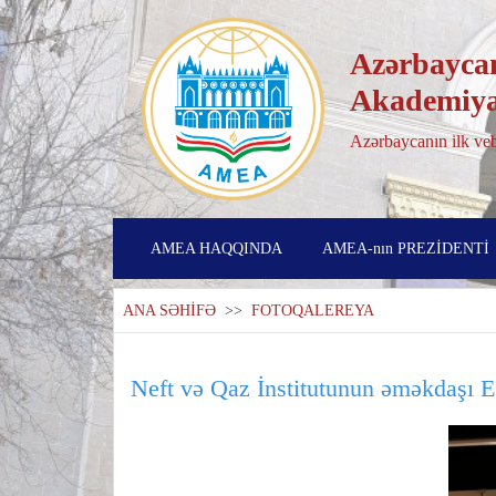
Azərbaycan
Akademiya
Azərbaycanın ilk veb
AMEA HAQQINDA
AMEA-nın PREZİDENTİ
ANA SƏHİFƏ
>>
FOTOQALEREYA
Neft və Qaz İnstitutunun əməkdaşı 