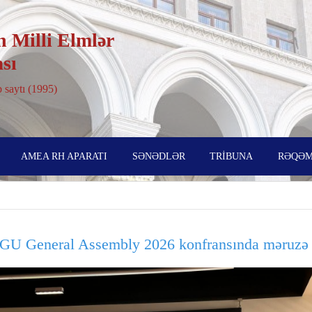
 Milli Elmlər
sı
 saytı (1995)
AMEA RH APARATI
SƏNƏDLƏR
TRİBUNA
RƏQƏM
EGU General Assembly 2026 konfransında məruzə il