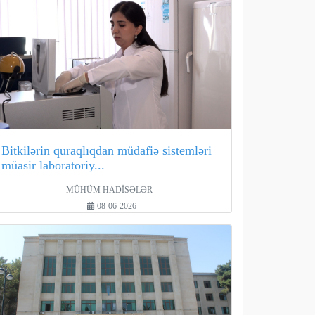
Bitkilərin quraqlıqdan müdafiə sistemləri
müasir laboratoriy...
MÜHÜM HADİSƏLƏR
08-06-2026