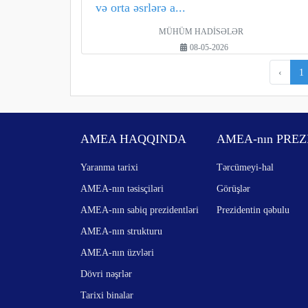
və orta əsrlərə a...
MÜHÜM HADİSƏLƏR
08-05-2026
‹
1
AMEA HAQQINDA
AMEA-nın PREZ
Yaranma tarixi
Tərcümeyi-hal
AMEA-nın təsisçiləri
Görüşlər
AMEA-nın sabiq prezidentləri
Prezidentin qəbulu
AMEA-nın strukturu
AMEA-nın üzvləri
Dövri nəşrlər
Tarixi binalar