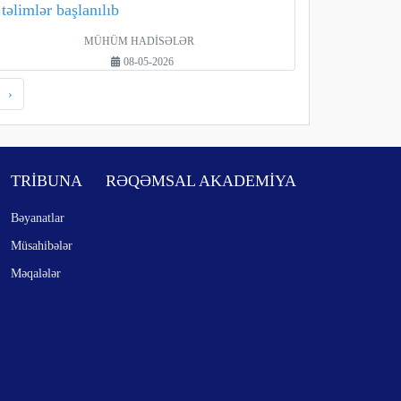
təlimlər başlanılıb
MÜHÜM HADİSƏLƏR
08-05-2026
›
TRİBUNA
RƏQƏMSAL AKADEMİYA
Bəyanatlar
Müsahibələr
Məqalələr