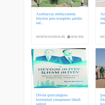
Azərbaycan ədəbiyyatında
Az
felyeton janrı kompleks şəkildə
rə
təd...
mər
MÜHÜM HADİSƏLƏR
08.06.2026
MÜ
Dövlət quruculuğuna
Şə
konseptual yanaşmanın fəlsəfi
Ek
tədqiqi
keç