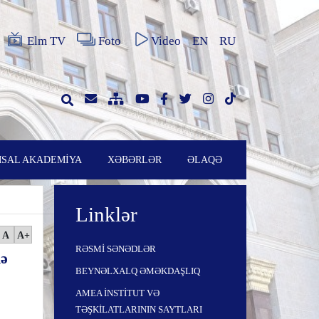
Elm TV
Foto
Video
EN
RU
SAL AKADEMİYA
XƏBƏRLƏR
ƏLAQƏ
Linklər
A
A+
RƏSMİ SƏNƏDLƏR
də
BEYNƏLXALQ ƏMƏKDAŞLIQ
AMEA İNSTİTUT VƏ
TƏŞKİLATLARININ SAYTLARI