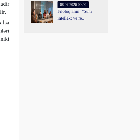
nadir
08.07.2026 09:50
ir.
Filoloq alim: “Süni
intellekt və rə...
 İsa
ləri
xniki