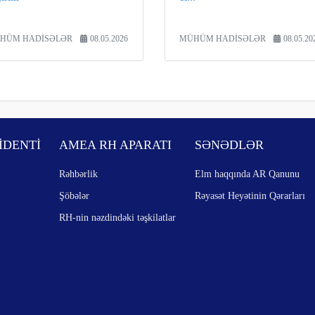
HÜM HADİSƏLƏR
08.05.2026
MÜHÜM HADİSƏLƏR
08.05.20
İDENTİ
AMEA RH APARATI
SƏNƏDLƏR
Rəhbərlik
Elm haqqında AR Qanunu
Şöbələr
Rəyasət Heyətinin Qərarları
RH-nin nəzdindəki təşkilatlar