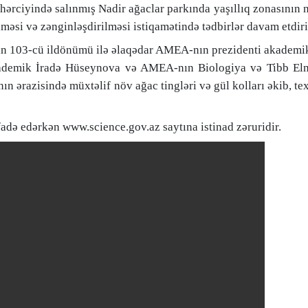
əhərciyində
salınmış
Nadir ağaclar parkında yaşıllıq zonasının 
lməsi və zənginləşdirilməsi istiqamətində tədbirlər davam etdiril
n 103-cü ildönümü ilə əlaqədar AMEA-nın prezidenti akademik
ademik İradə Hüseynova
və AMEA-nın Biologiya və Tibb Elm
n
ın ərazisində müxtəlif növ ağac tingləri və gül kolları əkib, te
adə edərkən www.science.gov.az saytına istinad zəruridir.