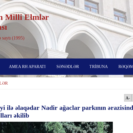
 Milli Elmlər
sı
 saytı (1995)
AMEA RH APARATI
SƏNƏDLƏR
TRİBUNA
RƏQƏM
LƏR
A-
yi ilə əlaqədar Nadir ağaclar parkının ərazisin
ları əkilib