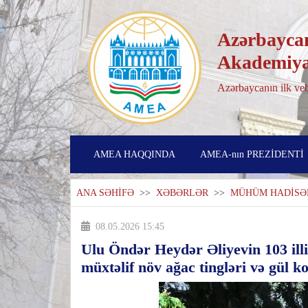
Azərbaycan
Akademiya
Azərbaycanın ilk veb
AMEA HAQQINDA
AMEA-nın PREZİDENTİ
ANA SƏHİFƏ
>>
XƏBƏRLƏR
>>
MÜHÜM HADİSƏ
08.05.2026 15:45
Ulu Öndər Heydər Əliyevin 103 illi
müxtəlif növ ağac tingləri və gül kol