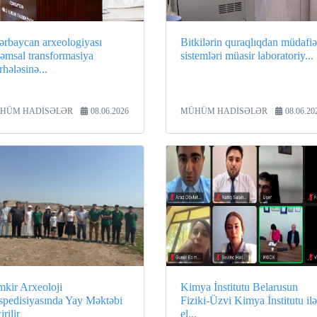
ərbaycan arxeologiyası
Bitkilərin quraqlıqdan müdafiə
qəmsal transformasiya
sistemləri müasir laboratoriy...
hələsinə...
HÜM HADİSƏLƏR
08.06.2026
MÜHÜM HADİSƏLƏR
08.06.20
mkir Arxeoloji
Kimya İnstitutu Belarusun
spedisiyasında Yay Məktəbi
Fiziki-Üzvi Kimya İnstitutu ilə
irilir
el...