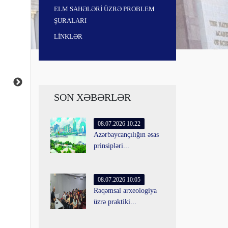
ELM SAHƏLƏRİ ÜZRƏ PROBLEM
ŞURALARI
LİNKLƏR
SON XƏBƏRLƏR
08.07.2026 10:22
Azərbaycançılığın əsas
prinsipləri...
08.07.2026 10:05
Rəqəmsal arxeologiya
üzrə praktiki...