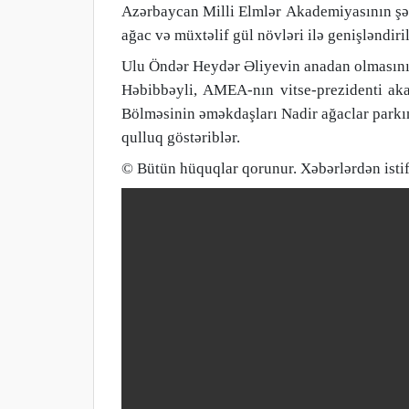
A
zərbaycan
M
illi
E
lmlər
A
kademiyası
nın ş
ağac və müxtəlif gül növləri ilə genişləndiri
Ulu Öndər Heydər Əliyevin anadan olmasını
Həbibbəyli,
AMEA-nın vitse-prezidenti ak
Bölməsinin əməkdaşları
Nadir ağaclar parkı
qulluq göstəriblər.
© Bütün hüquqlar qorunur. Xəbərlərdən istif