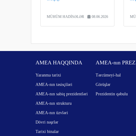
MÜHÜM HADİSƏLƏR
08.06.2026
MÜ
AMEA HAQQINDA
AMEA-nın PREZ
Yaranma tarixi
Tərcümeyi-hal
AMEA-nın təsisçiləri
Görüşlər
AMEA-nın sabiq prezidentləri
Prezidentin qəbulu
AMEA-nın strukturu
AMEA-nın üzvləri
Dövri nəşrlər
Tarixi binalar