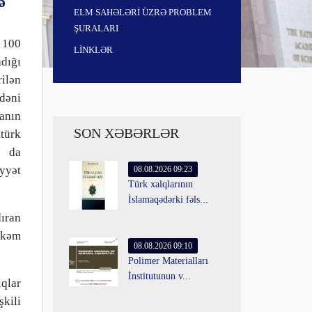
ə
ELM SAHƏLƏRİ ÜZRƏ PROBLEM
ŞURALARI
n 100
LİNKLƏR
dığı
rilən
dəni
anın
SON XƏBƏRLƏR
türk
a da
yyət
08.08.2026 09:23
Türk xalqlarının
İslamaqədərki fəls...
ıran
hkəm
08.08.2026 09:10
Polimer Materialları
İnstitutunun v...
lqlar
şkili