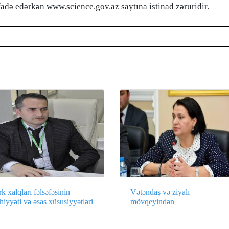
adə edərkən www.science.gov.az saytına istinad zəruridir.
k xalqları fəlsəfəsinin
Vətəndaş və ziyalı
iyyəti və əsas xüsusiyyətləri
mövqeyindən