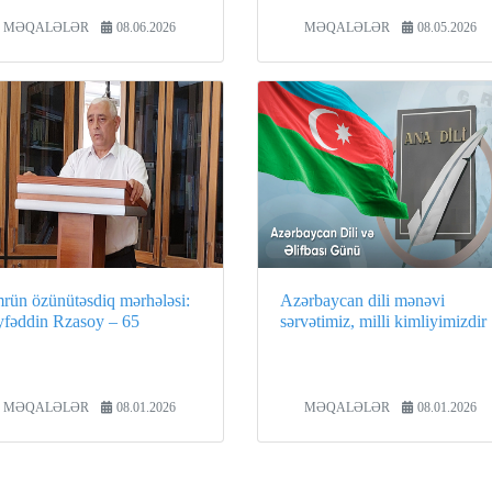
MƏQALƏLƏR
08.06.2026
MƏQALƏLƏR
08.05.2026
rün özünütəsdiq mərhələsi:
Azərbaycan dili mənəvi
yfəddin Rzasoy – 65
sərvətimiz, milli kimliyimizdir
MƏQALƏLƏR
08.01.2026
MƏQALƏLƏR
08.01.2026