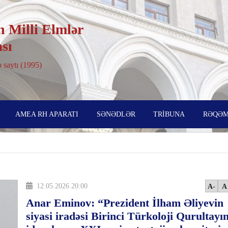
 Milli Elmlər
sı
 saytı (1995)
AMEA RH APARATI
SƏNƏDLƏR
TRİBUNA
RƏQƏM
12.05.2026 20:00
A-
A
Anar Eminov: “Prezident İlham Əliyevin
siyasi iradəsi Birinci Türkoloji Qurultayı