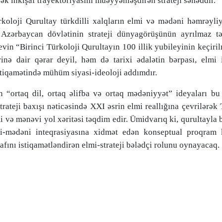
k inkişaf trayektoriyasını müəyyənləşdirən strateji sənəddir.
rkoloji Qurultay türkdilli xalqların elmi və mədəni həmrəyli
Azərbaycan dövlətinin strateji dünyagörüşünün ayrılmaz tə
evin “Birinci Türkoloji Qurultayın 100 illik yubileyinin keçiri
nə dair qərar deyil, həm də tarixi ədalətin bərpası, elmi i
stiqamətində mühüm siyasi-ideoloji addımdır.
n “ortaq dil, ortaq əlifba və ortaq mədəniyyət” ideyaları bu
trateji baxışı nəticəsində XXI əsrin elmi reallığına çevrilərək
 və mənəvi yol xəritəsi təqdim edir. Ümidvarıq ki, qurultayla 
i-mədəni inteqrasiyasına xidmət edən konseptual proqram 
fını istiqamətləndirən elmi-strateji bələdçi rolunu oynayacaq.