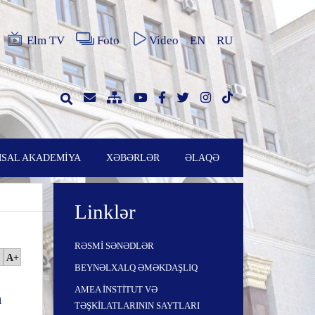
Elm TV
Foto
Video
EN
RU
SAL AKADEMİYA
XƏBƏRLƏR
ƏLAQƏ
Linklər
RƏSMİ SƏNƏDLƏR
A+
BEYNƏLXALQ ƏMƏKDAŞLIQ
AMEA İNSTİTUT VƏ
n
TƏŞKİLATLARININ SAYTLARI