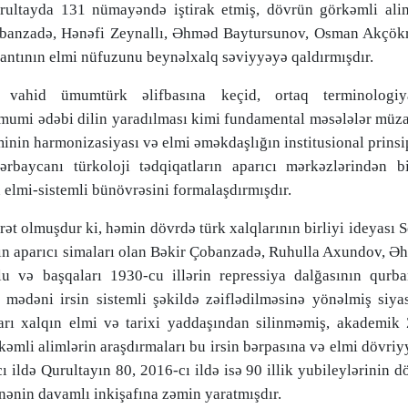
ltayda 131 nümayəndə iştirak etmiş, dövrün görkəmli alim
Çobanzadə, Hənəfi Zeynallı, Əhməd Baytursunov, Osman Akçökr
plantının elmi nüfuzunu beynəlxalq səviyyəyə qaldırmışdır.
n vahid ümumtürk əlifbasına keçid, ortaq terminologiy
ə ümumi ədəbi dilin yaradılması kimi fundamental məsələlər müz
minin harmonizasiyası və elmi əməkdaşlığın institusional prinsi
ərbaycanı türkoloji tədqiqatların aparıcı mərkəzlərindən bi
elmi-sistemli bünövrəsini formalaşdırmışdır.
arət olmuşdur ki, həmin dövrdə türk xalqlarının birliyi ideyası 
ayın aparıcı simaları olan Bəkir Çobanzadə, Ruhulla Axundov, 
lu və başqaları 1930-cu illərin repressiya dalğasının qurba
i mədəni irsin sistemli şəkildə zəiflədilməsinə yönəlmiş siya
ları xalqın elmi və tarixi yaddaşından silinməmiş, akademik
əmli alimlərin araşdırmaları bu irsin bərpasına və elmi dövri
ı ildə Qurultayın 80, 2016-cı ildə isə 90 illik yubileylərinin d
ənin davamlı inkişafına zəmin yaratmışdır.