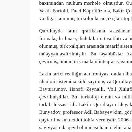
baxımından mühüm mərhələ olmuşdur. Quru
Vasili Bartold, Fuad Köprülüzadə, Bəkir 
və digər tanınmış türkoloqların çıxışları to
Qurultayda latın qrafikasına əsaslana
formalaşdırılması, dialektlərin təsnifatı v
olunmuş, türk xalqları arasında maarif siste
müəyyənləşdirilmişdir. Bu təşəbbüslər Az
çevirmiş, ümumtürk mədəni inteqrasiyasının 
Lakin tarixi reallığın acı ironiyası ondan ib
ideoloji sisteminə zidd sayılmış və Qurult
Baytursunov, Hənəfi Zeynallı, Vəli Xuluf
çevrilmişdilər. Bu, türkoloji elmin və mill
tərkib hissəsi idi. Lakin Qurultayın ideya
Bünyadov, professor Adil Babayev kimi görk
qaytarılmasına ciddi töhfə vermişdir. 2006-c
səviyyəsində qeyd olunması həmin elmi ənən