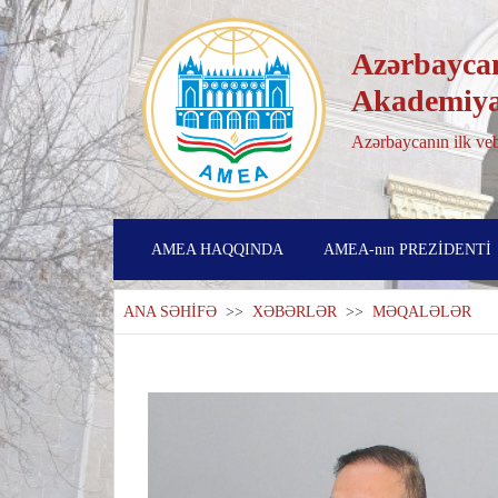
Azərbaycan
Akademiya
Azərbaycanın ilk veb
AMEA HAQQINDA
AMEA-nın PREZİDENTİ
ANA SƏHİFƏ
>>
XƏBƏRLƏR
>>
MƏQALƏLƏR