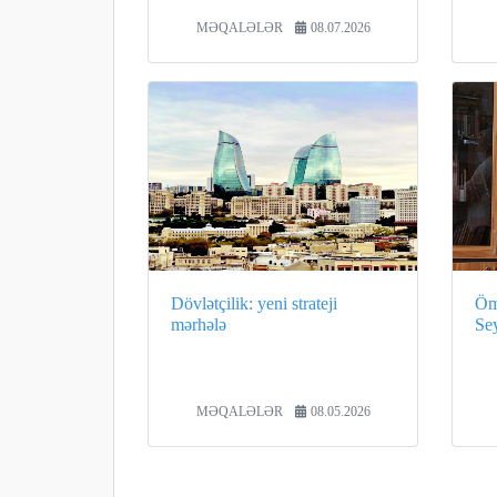
MƏQALƏLƏR
08.07.2026
Dövlətçilik: yeni strateji
Öm
mərhələ
Se
MƏQALƏLƏR
08.05.2026