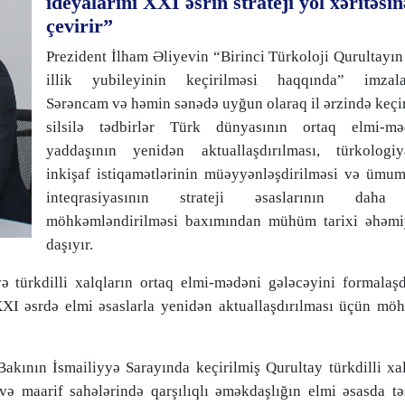
ideyalarını XXI əsrin strateji yol xəritəsin
çevirir”
Prezident İlham Əliyevin “Birinci Türkoloji Qurultayı
illik yubileyinin keçirilməsi haqqında” imzala
Sərəncam və həmin sənədə uyğun olaraq il ərzində keçi
silsilə tədbirlər Türk dünyasının ortaq elmi-mə
yaddaşının yenidən aktuallaşdırılması, türkologiy
inkişaf istiqamətlərinin müəyyənləşdirilməsi və ümum
inteqrasiyasının strateji əsaslarının dah
möhkəmləndirilməsi baxımından mühüm tarixi əhəmi
daşıyır.
ə türkdilli xalqların ortaq elmi-mədəni gələcəyini formalaşd
 XXI əsrdə elmi əsaslarla yenidən aktuallaşdırılması üçün mö
Bakının İsmailiyyə Sarayında keçirilmiş Qurultay türkdilli xa
 və maarif sahələrində qarşılıqlı əməkdaşlığın elmi əsasda tə