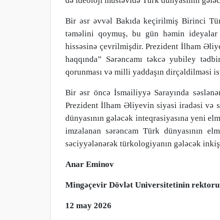
də ideoloji müstəvidə Türk dünyasının gələcə
Bir əsr əvvəl Bakıda keçirilmiş Birinci Tü
təməlini qoymuş, bu gün həmin ideyalar 
hissəsinə çevrilmişdir. Prezident İlham Əliy
haqqında” Sərəncamı təkcə yubiley tədbiri
qorunması və milli yaddaşın dirçəldilməsi i
Bir əsr öncə İsmailiyyə Sarayında səslənə
Prezident İlham Əliyevin siyasi iradəsi və s
dünyasının gələcək inteqrasiyasına yeni elmi
imzalanan sərəncam Türk dünyasının elm
səciyyələnərək türkologiyanın gələcək inkişa
Anar Eminov
Mingəçevir Dövlət Universitetinin rektoru
12 may 2026