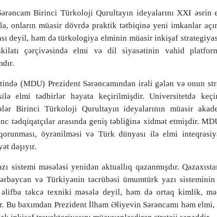
ərəncam Birinci Türkoloji Qurultayın ideyalarını XXI əsrin e
qla, onların müasir dövrdə praktik tətbiqinə yeni imkanlar açı
ası deyil, həm də türkologiya elminin müasir inkişaf strategiya
kilatı çərçivəsində elmi və dil siyasətinin vahid platfor
dır.
tində (MDU) Prezident Sərəncamından irəli gələn və onun stra
lə elmi tədbirlər həyata keçirilmişdir. Universitetdə keçir
ələr Birinci Türkoloji Qurultayın ideyalarının müasir akad
c tədqiqatçılar arasında geniş təbliğinə xidmət etmişdir. M
n qorunması, öyrənilməsi və Türk dünyası ilə elmi inteqrasiy
t daşıyır.
azı sistemi məsələsi yenidən aktuallıq qazanmışdır. Qazaxıst
zərbaycan və Türkiyənin təcrübəsi ümumtürk yazı sisteminin 
q əlifba təkcə texniki məsələ deyil, həm də ortaq kimlik, m
r. Bu baxımdan Prezident İlham Əliyevin Sərəncamı həm elmi,