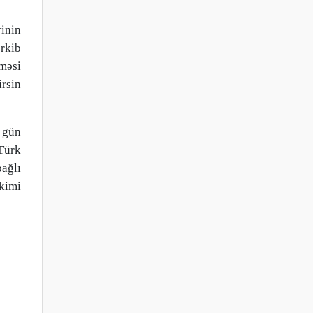
yinin
rkib
lməsi
rsin
 gün
 Türk
bağlı
kimi