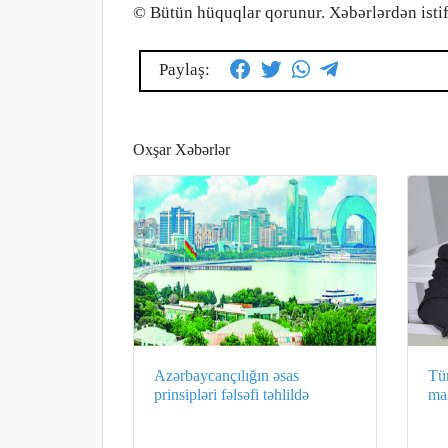
© Bütün hüquqlar qorunur. Xəbərlərdən istif
Paylaş:
Oxşar Xəbərlər
Azərbaycançılığın əsas
Tür
prinsipləri fəlsəfi təhlildə
mah