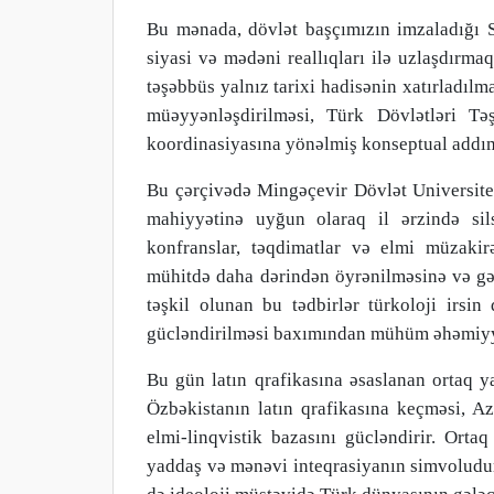
Bu mənada, dövlət başçımızın imzaladığı S
siyasi və mədəni reallıqları ilə uzlaşdırma
təşəbbüs yalnız tarixi hadisənin xatırladılm
müəyyənləşdirilməsi, Türk Dövlətləri Təş
koordinasiyasına yönəlmiş konseptual addım
Bu çərçivədə Mingəçevir Dövlət Universite
mahiyyətinə uyğun olaraq il ərzində silsi
konfranslar, təqdimatlar və elmi müzakir
mühitdə daha dərindən öyrənilməsinə və gən
təşkil olunan bu tədbirlər türkoloji irsi
gücləndirilməsi baxımından mühüm əhəmiyyə
Bu gün latın qrafikasına əsaslanan ortaq y
Özbəkistanın latın qrafikasına keçməsi, A
elmi-linqvistik bazasını gücləndirir. Orta
yaddaş və mənəvi inteqrasiyanın simvoludu