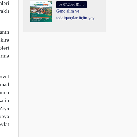
ləri
08.07.2026 01:45
aklı
Gənc alim və
tədqiqatçılar üçün yay...
anın
akirə
pləri
rinə
Sovet
Əhməd
nına
sətin
 Ziya
yyəyə
övlət