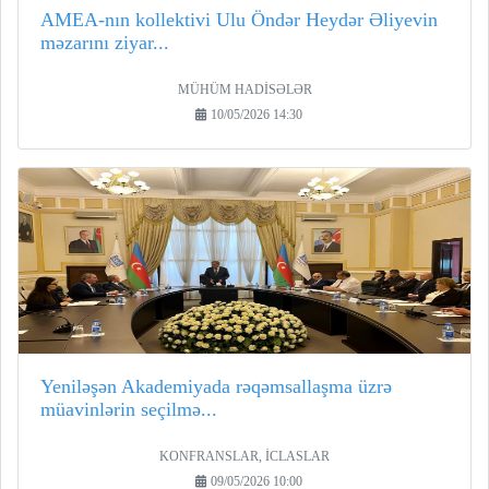
AMEA-nın kollektivi Ulu Öndər Heydər Əliyevin
məzarını ziyar...
MÜHÜM HADİSƏLƏR
10/05/2026 14:30
Yeniləşən Akademiyada rəqəmsallaşma üzrə
müavinlərin seçilmə...
KONFRANSLAR, İCLASLAR
09/05/2026 10:00