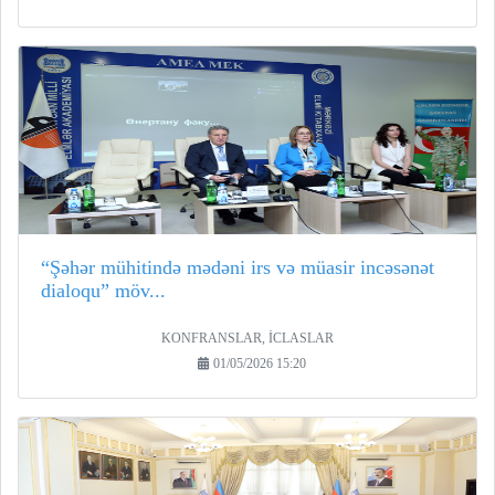
“Şəhər mühitində mədəni irs və müasir incəsənət
dialoqu” möv...
KONFRANSLAR, İCLASLAR
01/05/2026 15:20