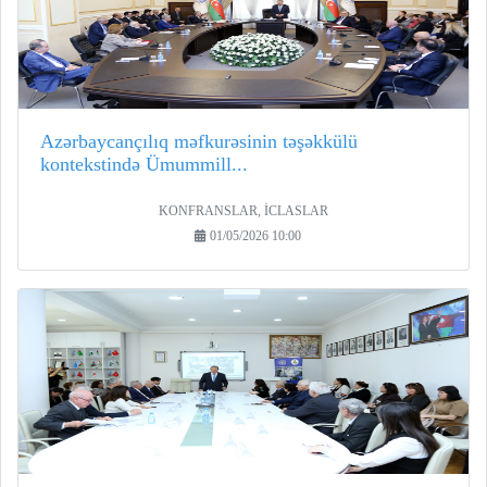
Azərbaycançılıq məfkurəsinin təşəkkülü
kontekstində Ümummill...
KONFRANSLAR, İCLASLAR
01/05/2026 10:00