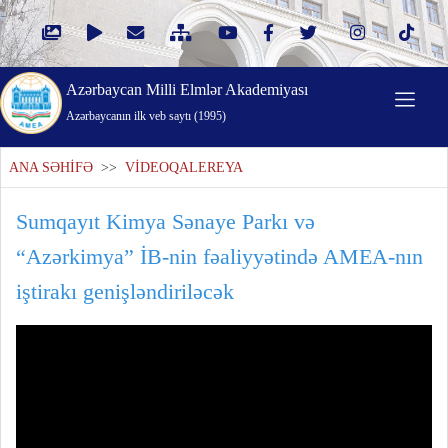
Azərbaycan Milli Elmlər Akademiyası
Azərbaycanın ilk veb saytı (1995)
ANA SƏHİFƏ
>>
VİDEOQALEREYA
Sumqayıt Kimya Sənaye Parkı və
“Azərkimya” İB-nin fəaliyyətində AMEA-nın
iştirakı genişləndiriləcək