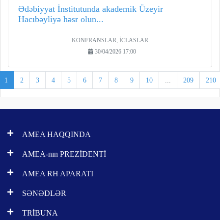
Ədəbiyyat İnstitutunda akademik Üzeyir
Hacıbəyliyə həsr olun...
KONFRANSLAR, İCLASLAR
30/04/2026 17:00
1
2
3
4
5
6
7
8
9
10
...
209
210
AMEA HAQQINDA
AMEA-nın PREZİDENTİ
AMEA RH APARATI
SƏNƏDLƏR
TRİBUNA