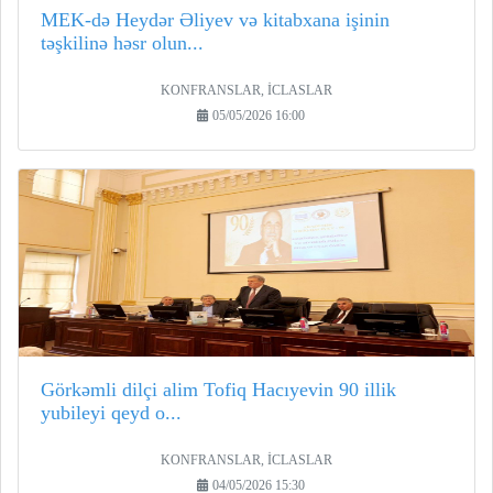
MEK-də Heydər Əliyev və kitabxana işinin
təşkilinə həsr olun...
KONFRANSLAR, İCLASLAR
05/05/2026 16:00
Görkəmli dilçi alim Tofiq Hacıyevin 90 illik
yubileyi qeyd o...
KONFRANSLAR, İCLASLAR
04/05/2026 15:30