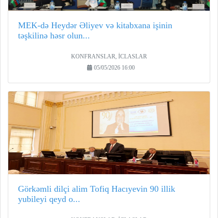
MEK-də Heydər Əliyev və kitabxana işinin
təşkilinə həsr olun...
KONFRANSLAR, İCLASLAR
05/05/2026 16:00
Görkəmli dilçi alim Tofiq Hacıyevin 90 illik
yubileyi qeyd o...