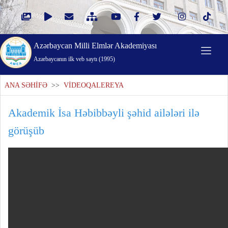
Azərbaycan Milli Elmlər Akademiyası
Azərbaycanın ilk veb saytı (1995)
ANA SƏHİFƏ
>>
VİDEOQALEREYA
Akademik İsa Həbibbəyli şəhid ailələri ilə
görüşüb