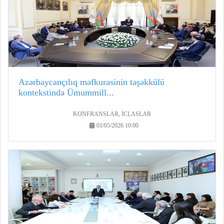
Azərbaycançılıq məfkurəsinin təşəkkülü
kontekstində Ümummill...
KONFRANSLAR, İCLASLAR
01/05/2026 10:00