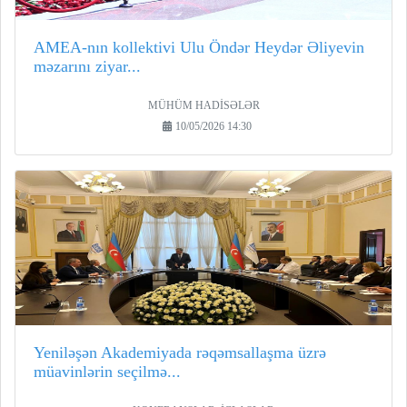
AMEA-nın kollektivi Ulu Öndər Heydər Əliyevin
məzarını ziyar...
MÜHÜM HADİSƏLƏR
10/05/2026 14:30
Yeniləşən Akademiyada rəqəmsallaşma üzrə
müavinlərin seçilmə...