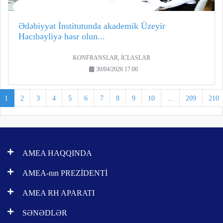
Ədəbiyyat İnstitutunda akademik Üzeyir
Hacıbəyliyə həsr olun...
KONFRANSLAR, İCLASLAR
30/04/2026 17:00
1
2
3
4
5
6
7
8
9
10
...
209
210
AMEA HAQQINDA
AMEA-nın PREZİDENTİ
AMEA RH APARATI
SƏNƏDLƏR