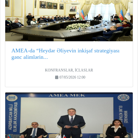
AMEA-da “Heydər Əliyevin inkişaf strategiyası
gənc alimlərin...
KONFRANSLAR, İCLASLAR
07/05/2026 12:00