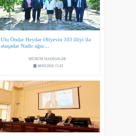
Ulu Öndər Heydər Əliyevin 103 illiyi ilə
əlaqədar Nadir ağac...
MÜHÜM HADİSƏLƏR
08/05/2026 15:45