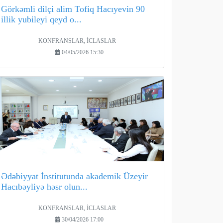
Görkəmli dilçi alim Tofiq Hacıyevin 90
illik yubileyi qeyd o...
KONFRANSLAR, İCLASLAR
04/05/2026 15:30
Ədəbiyyat İnstitutunda akademik Üzeyir
Hacıbəyliyə həsr olun...
KONFRANSLAR, İCLASLAR
30/04/2026 17:00