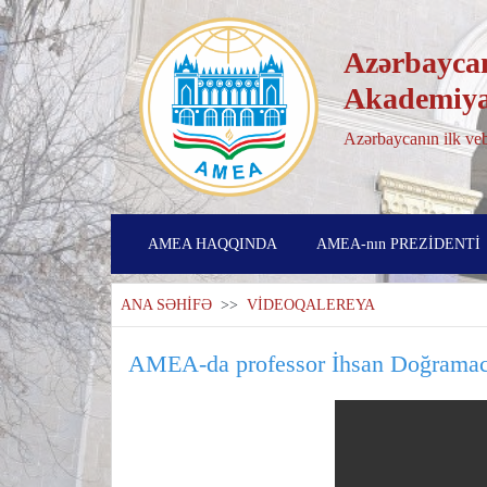
Azərbaycan
Akademiya
Azərbaycanın ilk veb
AMEA HAQQINDA
AMEA-nın PREZİDENTİ
ANA SƏHİFƏ
>>
VİDEOQALEREYA
AMEA-da professor İhsan Doğramacını