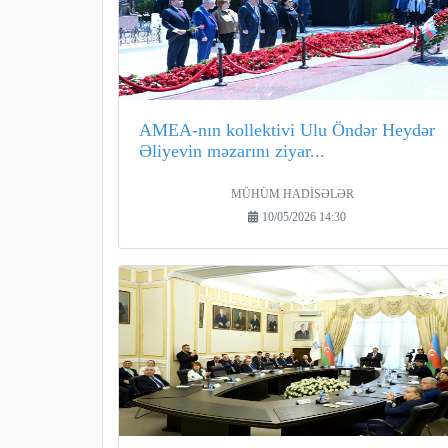
AMEA-nın kollektivi Ulu Öndər Heydər
Əliyevin məzarını ziyar...
MÜHÜM HADİSƏLƏR
10/05/2026 14:30