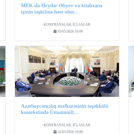
MEK-də Heydər Əliyev və kitabxana
işinin təşkilinə həsr olun...
KONFRANSLAR, İCLASLAR
05/05/2026 16:00
Azərbaycançılıq məfkurəsinin təşəkkülü
kontekstində Ümummill...
KONFRANSLAR, İCLASLAR
01/05/2026 10:00