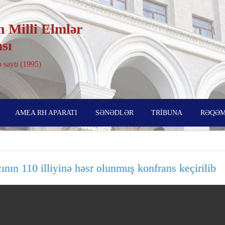
 Milli Elmlər
sı
 saytı (1995)
AMEA RH APARATI
SƏNƏDLƏR
TRİBUNA
RƏQƏM
n 110 illiyinə həsr olunmuş konfrans keçirilib