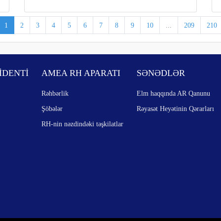
1
2
3
4
5
6
7
8
9
10
...
209
210
İDENTİ
AMEA RH APARATI
SƏNƏDLƏR
Rəhbərlik
Elm haqqında AR Qanunu
Şöbələr
Rəyasət Heyətinin Qərarları
RH-nin nəzdindəki təşkilatlar