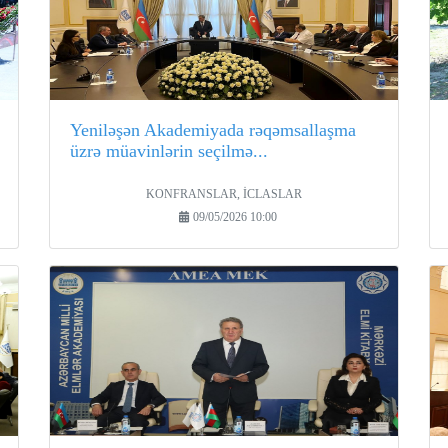
Yeniləşən Akademiyada rəqəmsallaşma
üzrə müavinlərin seçilmə...
KONFRANSLAR, İCLASLAR
09/05/2026 10:00