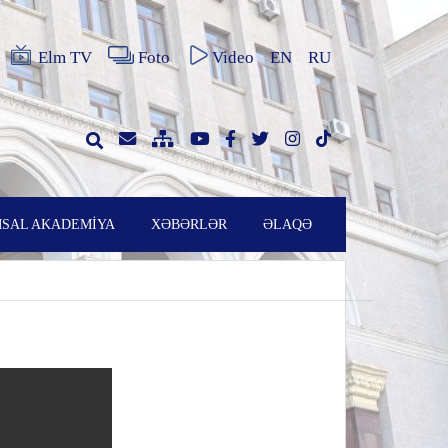
Elm TV
Foto
Video
EN
RU
SAL AKADEMİYA
XƏBƏRLƏR
ƏLAQƏ