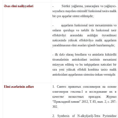
Əsas elmi nailiyyətləri
- Sürtkü yağlarına, yanacaqlara və yağlayıcı-
soyuducu mayelərə müxtəlif funksional təsirə malik
bir çox aşqarlar sintez edilmişdir;
- aşqarların funksional təsir mexanizminin və
onların quruluşu və tərkibi ilə funksional təsir
effektivliyi arasındakı asılılığın öyrənilməsi
nəticəsində yüksək effektivliyə malik aşqarların
yaradılmasının elmi əsasları işlənib hazırlanmışdır;
- ilk dəfə olaraq fenolların və aminlərin kükürdlü
törəmələrinin antioksidant təsirinin mexanizmi
müəyyən edilmiş və bu tədqiqatların nəticələri bir
sıra yeni yüksək effektli kombinə təsirə malik
antioksidant aşqarlarının sintezinə imkan vermişdir.
Elmi əsərlərinin adları
1. Синтез привитых сополимеров на основе
олигомеров гексена-1 и исследование их в
качестве вязкостных присадок. Журнал
“Прикладной химии” 2012, Т. 85, вып. 2, с. 297-
302.
2. Synthesis of N-alkyl(aril)-Tetra Pyrimidine