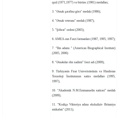
qızıl (1971,1977) və bürünc (1981) medalları;
3. "Əmək şərəfinə görə" medalı (1986);
4. "Əmək veteranı" medalı (1987);
5. "Şöhrət" ordeni (2005);
6. AMEA-nın Fəxri fərmanları (1987, 1995, 1997);
7. “Ilin adamı ” (American Biographical Institute)
(2005, 2006)
8. “Əməkdar elm xadimi” fəxri adı (2009);
9. Türkiyənin Firat Univerisitetinin və Hindistan
Texnoloji İnstitutunun xatirə medalları (1995,
1997);
10. “Akademik N.M.Emmanuelin xatirəsi” medalı
(2009);
11. “Kraliça Viktoriya adına ekskuliziv Britaniya
mükafatı” (2011);