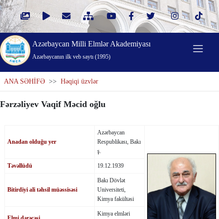
Azərbaycan Milli Elmlər Akademiyası
Azərbaycanın ilk veb saytı (1995)
ANA SƏHİFƏ
>>
Həqiqi üzvlər
Fərzəliyev Vaqif Məcid oğlu
Azərbaycan
Anadan olduğu yer
Respublikası, Bakı
ş.
Təvəllüdü
19.12.1939
Bakı Dövlət
Bitirdiyi ali təhsil müəssisəsi
Universiteti,
Kimya fakültəsi
Kimya elmləri
Elmi dərəcəsi