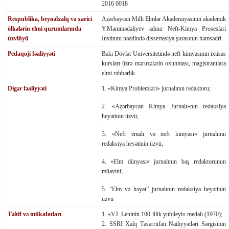
2016 0018
Respublika, beynəlxalq və xarici
Azərbaycan Milli Elmlər Akademiyasının akademik
ölkələrin elmi qurumlarında
Y.Məmmədəliyev adına Neft-Kimya Prosesləri
üzvlüyü
İnstitutu nəzdində dissertasiya şurasının həmsədri
Pedaqoji fəaliyyəti
Bakı Dövlət Universitetində neft kimyasının ixtisas
kursları üzrə məruzələrin oxunması, magistrantlara
elmi rəhbərlik
Digər fəaliyyəti
1. «Kimya Problemləri» jurnalının redaktoru;
2. «Azərbaycan Kimya Jurnalı»nın redaksiya
heyətinin üzvü;
3. «Neft emalı və neft kimyası» jurnalının
redaksiya heyətinin üzvü;
4. «Elm dünyası» jurnalının baş redaktorunun
müavini;
5. “Elm və həyat” jurnalının redaksiya heyətinin
üzvü
Təltif və mükafatları
1. «V.İ. Leninin 100-illik yubileyi» medalı (1970);
2. SSRI Xalq Təsərrüfatı Nailiyyətləri Sərgisinin