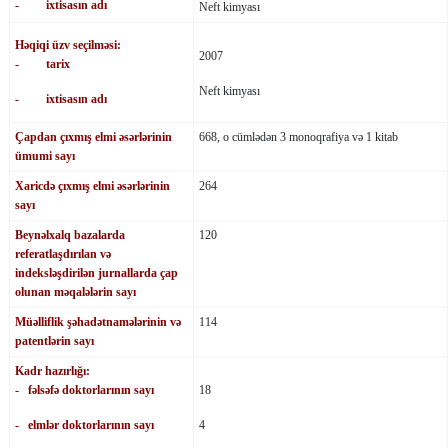
- ixtisasın adı
Neft kimyası
Həqiqi üzv seçilməsi:
2007
- tarix
Neft kimyası
- ixtisasın adı
Çapdan çıxmış elmi əsərlərinin
668, o cümlədən 3 monoqrafiya və 1 kitab
ümumi sayı
Xaricdə çıxmış elmi əsərlərinin
264
sayı
Beynəlxalq bazalarda
120
referatlaşdırılan və
indeksləşdirilən jurnallarda çap
olunan məqalələrin sayı
Müəlliflik şəhadətnamələrinin və
114
patentlərin sayı
Kadr hazırlığı:
- fəlsəfə doktorlarının sayı
18
- elmlər doktorlarının sayı
4