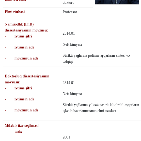
doktoru
Elmi rütbəsi
Professor
Namizədlik (PhD)
dissertasiyasının mövzusu:
2314.01
- ixtisas şifri
Neft kimyası
- ixtisasın adı
Sürtkü yağlarına polimer aşqarların sintezi və
- mövzunun adı
tədqiqi
Doktorluq dissertasiyasının
mövzusu:
2314.01
- ixtisas şifri
Neft kimyası
- ixtisasın adı
Sürtkü yağlarına yüksək təsirli kükürdlü aşqarların
- mövzunun adı
işlənib hazırlanmasının elmi əsasları
Müxbir üzv seçilməsi:
- tarix
2001