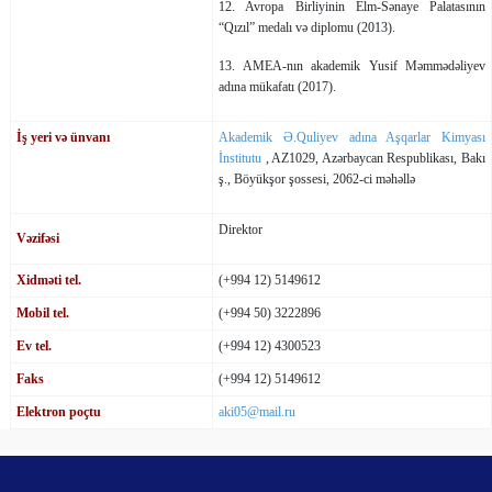
12. Avropa Birliyinin Elm-Sənaye Palatasının
“Qızıl” medalı və diplomu (2013).
13. AMEA-nın akademik Yusif Məmmədəliyev
adına mükafatı (2017).
İş yeri və ünvanı
Akademik Ə.Quliyev adına Aşqarlar Kimyası
İnstitutu
, AZ1029, Azərbaycan Respublikası, Bakı
ş., Böyükşor şossesi, 2062-ci məhəllə
Direktor
Vəzifəsi
Xidməti tel.
(+994 12) 5149612
Mobil tel.
(+994 50) 3222896
Ev tel.
(+994 12) 4300523
Faks
(+994 12) 5149612
Elektron poçtu
aki05@mail.ru