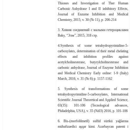
Thiones and Investigation of Ther Human
Carbonic Anhydrase I and II inhibitory Effects,
Journal of Enzume Inhibition and Medical
Chemistry, 2015, v. 30 (№ 11), p. 206-214
3. Химия соединений с малыми гетероциклами
Bakу, “Элм”, 2015, 318 стр.
4.Synthesis of some tetrahydropyrimidine-5-
carboxylates, determination of their metal chelating
effects and inhibition profiles against
acetylcholinesterase, butyrylcholinesterase and
carbonic anhydrase, Journal of Enzyme Inhibition
and Medical Chemistry Early online: 1-9 (Italy)
March, 2016, v. 31 (№ 6) p. 1157-1162
5. Synthesis of transformations of some
tetrahydropyrimidine-5-carboxylates, International
Scientific Journal Theoretical and Applied Science,
03(35): 101-106 (Tecnological advances,
Philadelphia, USA), v. 35 (№03) 2016, p. 101-106
6. Bis-(morfolilmetil) sulfid sürtkü yağlarına
mühafizəedici aşqar kimi. Azərbaycan patenti i