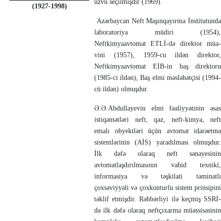
üzvü seçilmişdir (1969).
(1927-1998)
Azərbaycan Neft Maşınqayırma İns­ti­tutunda
laboratoriya müdiri (1954),
Neftkimyaavtomat ETLİ-də direktor müa­
vini (1957), 1959-cu ildən direktor,
Neftkimyaavtomat EİB-in baş direktoru
(1985-ci ildən), Baş elmi məsləhətçisi (1994-
cü ildən) olmuşdur.
Ə.Ə.Abdullayevin elmi fəaliyyətinin əsas
istiqamətləri neft, qaz, neft-kimya, neft
emalı obyektləri üçün avtomat idarəetmə
sistemlərinin (AİS) yaradılması ol­muşdur.
İlk dəfə olaraq neft sənayesinin
avtomatlaşdırıl­ma­sı­nın vahid texni­ki,
informasiya və təşkilati təminatlı
çoxsəviyyəli və çox­konturlu sistem prin­sipini
təklif etmişdir. Rəhbərliyi ilə keçmiş SSRİ-
də ilk dəfə olaraq neftçıxarma müəs­sisəsinin