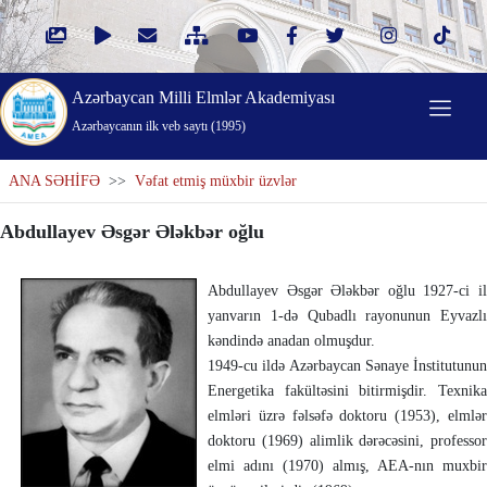
Azərbaycan Milli Elmlər Akademiyası
Azərbaycanın ilk veb saytı (1995)
ANA SƏHİFƏ
>>
Vəfat etmiş müxbir üzvlər
Abdullayev Əsgər Ələkbər oğlu
Abdullayev Əsgər Ələkbər oğlu 1927-ci il
yanvarın 1-də Qubadlı rayonunun Eyvazlı
kəndində anadan olmuşdur.
1949-cu ildə Azərbaycan Sənaye İns­ti­tutunun
Energetika fakültəsini bitir­mişdir. Texnika
elmləri üzrə fəlsəfə doktoru (1953), elmlər
doktoru (1969) alimlik dərəcəsini, professor
elmi adını (1970) almış, AEA-nın mux­bir