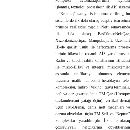
kompleks avtomatlaşdırılma layihəsi
işlənmiş, texnoloji proses­lə­­rin ilk AİS sistemi
- “Krekinq” sənaye istismarına verilmiş, bu
sistemlərdə ilk dəfə olaraq adaptiv idarəetmə
prinsipi reallaşdı­rıl­mışdır. Neft sənayesində
ilk dəfə olaraq BaşTümenNeftQaz,
Xəzərdəniz­neftqaz, Manqışlaqneft, Uzenneft
İB-də qazlift üsulu ilə neftçıxarma pro­ses­
lərinin bilavasitə rəqəmli AİS yaradılmış­dır.
Radio və kabelli rabitə kanal­larının istifadəsi
ilə mikro-EHM və inteqral mikrosxemlər
əsa­sında unifika­siya olun­muş element
bazasına malik idarəedi­ci-hesablayıcı tele­
komplekslər, mikro “Vikinq” quyu terminalı,
neft və qaz çı­xar­­ma üçün TM-Qaz (Urenqoy
qazkon­densant yatağı üçün), vertikal drenaj
üçün TM-Drenaj, dəniz neft mə­dənləri və
qazma obyektləri üçün TM-Şelf və “Neptun”
kompleksləri yara­dıl­mışdır. İlk dəfə olaraq
çoxsəviyyəli neftçıxarma obyektlərinin