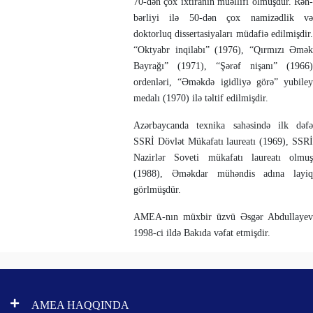
70-dən çox ixtiranın müəllifi olmuşdur. Rəh­
bərliyi ilə 50-dən çox namizədlik və
doktorluq dissertasiyaları müdafiə edil­mişdir.
“Oktyabr inqilabı” (1976), “Qır­mızı Əmək
Bayrağı” (1971), “Şərəf nişa­nı” (1966)
ordenləri, “Əməkdə igidliyə görə” yubiley
medalı (1970) ilə təltif edilmişdir.
Azərbaycanda texnika sahəsində ilk dəfə
SSRİ Dövlət Mükafatı laurea­tı (1969), SSRİ
Nazirlər Soveti mükafatı laureatı olmuş
(1988), Əməkdar mü­hən­dis adına layiq
görlmüşdür.
AMEA-nın müxbir üzvü Əsgər Abdullayev
1998-ci ildə Bakıda vəfat etmişdir.
AMEA HAQQINDA