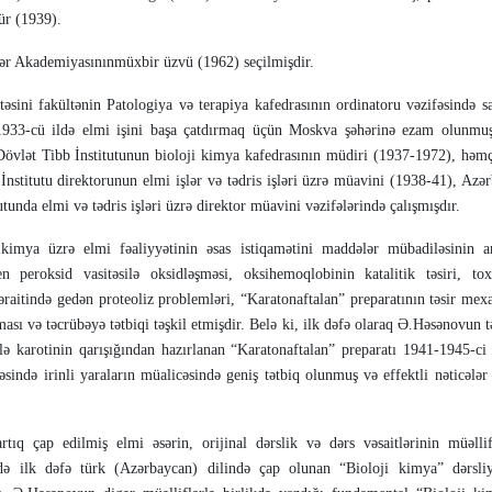
ür (1939).
 Akade­miya­sınınmüxbir üzvü (1962) seçilmişdir.
ini fakültənin Patologiya və terapi­ya ka­fed­rasının ordinatoru vəzi­fə­sində sa
 1933-cü ildə elmi işini başa çatdırmaq üçün Moskva şəhərinə ezam olunmuş
v­lət Tibb İnsti­tutunun bioloji kimya ka­fed­rasının müdiri (1937-1972), həm
İnsti­tutu direktoru­nun elmi işlər və təd­ris işləri üzrə müa­vini (1938-41), Azə
­tunda elmi və tədris işləri üzrə direktor müavi­ni vəzi­fələrində çalışmışdır.
kimya üzrə elmi fəaliyyətinin əsas istiqamətini maddə­lər mübadiləsinin ar
n peroksid vasitəsilə oksidləş­məsi, oksihemoqlobinin katalitik təsiri, to
şəraitin­də gedən proteoliz problemləri, “Karatonaftalan” preparatının təsir mex
ası və təcrübəyə tətbiqi təşkil etmişdir. Belə ki, ilk dəfə olaraq Ə.Həsənovun t
ilə karotinin qarışı­ğından ha­zırlanan “Karatonaftalan” preparatı 1941-1945-ci 
ində irinli yaraların müalicəsində geniş tətbiq olunmuş və effektli nəticələr
ıq çap edilmiş elmi əsərin, orijinal dərslik və dərs vəsaitlərinin müəllif
ə ilk dəfə türk (Azərbay­can) dilin­də çap olunan “Bioloji kimya” dərsliy