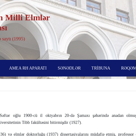
 Milli Elmlər
sı
 saytı (1995)
AMEA RH APARATI
SƏNƏDLƏR
TRİBUNA
RƏQƏM
ftər oğlu 1900-cü il oktyabrın 20-də Şa­ma­xı şə­hə­rində ana­dan olmuş
ersi­tetinin Tibb fakültəsini bitirmişdir (1927).
6) və elmlər dok­tor­luğu (1937) dissertasi­yalarını mü­­dafiə etmiş, pro­fessor