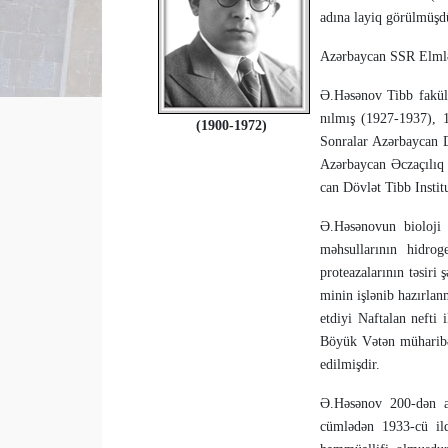
adına layiq görülmüş­d
Azərbaycan SSR Elmlər
Ə.Həsənov Tibb fakültəs
nıl­mış (1927-1937),
(1900-1972)
Sonralar Azərbaycan Dö
Azərbaycan Əc­za­çılıq 
can Dövlət Tibb Ins­titu
Ə.Həsənovun bioloji 
məhsullarının hidroge
proteazalarının təsiri 
minin işlənib hazırlanm
etdiyi Naftalan nefti 
Böyük Vətən mühari­bəs
edilmişdir.
Ə.Həsənov 200-dən art
cümlədən 1933-cü ild