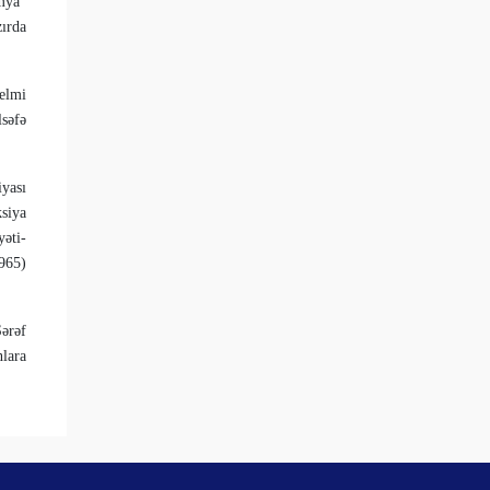
mya”
zırda
elmi
lsəfə
yası
ksiya
­əti­
1965)
­rəf
nlara