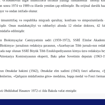
 Ə.Hə­sə­novun digər müəlliflərlə birlikdə yazdığı fundamental “Bioloji ki
an sonra 1974 və 1989-cu illərdə yenidən çap edilmişdir. Bu orijinal dərslik ha
ayır və ondan istifadə olunur.
ümumittifaq və respublika miqyaslı qurultay, konfrans və simpoziumlarda 
işdir. Onun məs­ləhətçiliyi və rəhbərli­yi altında 12 elmlər doktoru, 42 fə
 müdafiə edilmişdir.
n Biokimyaçılar Cəmiy­yətinin sədri (1959-1972), SSRİ Elmlər Akademi
okimya» jur­nalı­nın redaksiya şu­ra­sı­nın, «Azər­bay­­can Tibb jur­na­lı»nın reda
ada nəşr olunan SSRİ Böyük Tibb Ensiklopediyasının kim­ya üzrə re­daksiya hey
­tes­tasiya Komissi­yası­nın eksperti, Bakı şəhər Sovetinin depu­tatı (1963-
­nın Əməkdar həkimi (1942), Əməkdar elm xadimi (1943) fəxri adlarına, «Şə
enlərinə, «Qafqa­zın mü­dafiəsinə gö­rə» medalına, başqa medal və Fəxri fərma
 Əbdüləhəd Həsənov 1972-ci ildə Bakıda vəfat etmişdir.