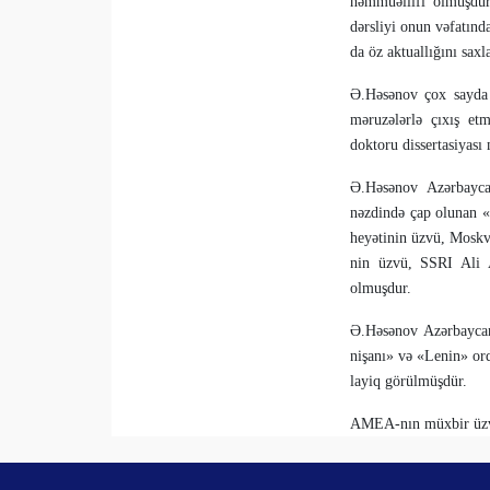
həmmüəllifi olmuşdur.
dərsliyi onun vəfatınd
da öz aktuallığını saxl
Ə.Həsənov çox sayda 
məruzələrlə çıxış etm
doktoru dis­sertasiyası
Ə.Həsənov Azərbayca
nəzdində çap olunan «Bi
heyətinin üzvü, Moskv
nin üzvü, SSRI Ali At
olmuşdur.
Ə.Həsənov Azərbay­ca
nişanı» və «Lenin» ord
layiq görülmüşdür.
AMEA-nın müxbir üzvü