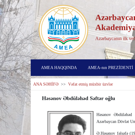
Azərbaycan
Akademiya
Azərbaycanın ilk veb
AMEA HAQQINDA
AMEA-nın PREZİDENTİ
ANA SƏHİFƏ
>>
Vəfat etmiş müxbir üzvlər
Həsənov Əbdüləhəd Səftər oğlu
Həsənov Əbdüləhəd Sə
Azərbaycan Dövlət Univ
Ə.Həsənov fəlsəfə (193