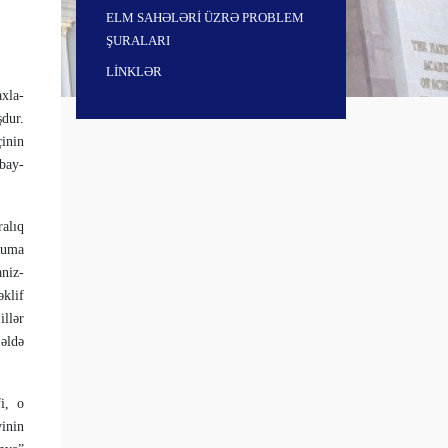
ELM SAHƏLƏRİ ÜZRƏ PROBLEM
ŞURALARI
LİNKLƏR
x­la­
dur.
çinin
rbay­
alıq
xuma
aniz­
əklif
illər
 əldə
i, o
inin