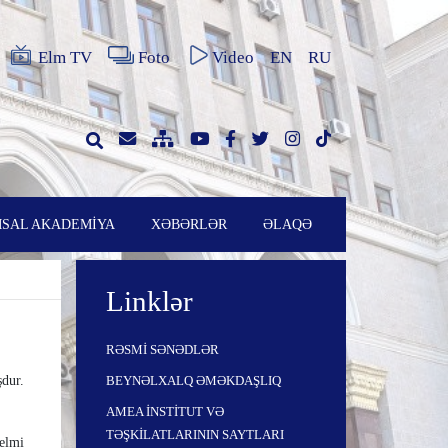
Elm TV
Foto
Video
EN
RU
SAL AKADEMİYA
XƏBƏRLƏR
ƏLAQƏ
Linklər
RƏSMİ SƏNƏDLƏR
dur.
BEYNƏLXALQ ƏMƏKDAŞLIQ
AMEA İNSTİTUT VƏ
TƏŞKİLATLARININ SAYTLARI
 elmi