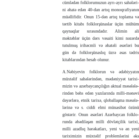
cümlədən folklorumuzun ayrı-ayrı sahələ­ri­
ni əhatə edən 40-dan artıq monoq­rafiyanın
müəl­lifidir. Onun 15-dən artıq top­lama və
tər­tib kitabı folklor­şünaslar üçün mühüm
qay­naq­lar sı­ra­sın­dadır. Alimin ali
məktəblər üçün dərs və­sa­iti kimi nəzərdə
tutulmuş irihəcm­li və əha­təli əsər­ləri bu
gün də folklorşünaslıq üz­rə əsas tədris
kitablarından hesab olunur.
A.Nəbiyevin folklorun və ədə­biy­­ya­tın
müxtəlif sahələrindən, mə­dəniy­yət tari­xi­
mi­zin və azərbaycançılığın aktual məsə­lə­lə­
rin­dən bəhs edən yazılarında milli-mənəvi
də­yər­­lərə, etnik tarixə, qloballaşma mə­­sə­lə­
lə­rinə və s. ciddi elmi müna­si­bət özünü
gös­tərir. Onun əsərləri Azərbaycan folklo­­
run­da əbədi­lə­­şən milli dövlətçilik tarixi,
milli azadlıq hə­rə­­­katları, yeni və ən yeni
tarixi­mi­zin müx­təlif prob­­lemlərini əks