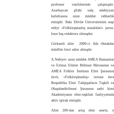
professor vəzi­fə­lərində çalış­mışdır.
Azərbaycan şifahi xalq ədə­biy­yatı
kafedrasına uzun müd­dət rəh­bər­lik
etmişdir. Bakı Dövlət Universitetinin nəşr
etdiyi «Folklorşünaslıq mə­sələləri» jur­na­
lının baş redak­toru ol­muşdur.
Görkəmli alim 2000-ci ildə Əməkdar
müəl­lim fəxri adını al­mışdır.
A.Nəbiyev uzun müddət AMEA Hu­ma­­nitar
və İctimai Elmlər Böl­məsi Büro­su­nun və
AMEA Folklor İnstitutu Elmi Şurası­nın
üzvü, «Folklor­şü­nas­lıq» ixti­sa­sı üzrə
Respub­lika Elmi Tədqiqatların Təş­kili və
Əla­qə­lən­dir­ilməsi Şurasının sədri kimi
Aka­de­­miya­nın elmi-təşkilati faəliy­yətin­də
aktiv iş­­tirak et­mişdir.
Alim 200-dən artıq elmi əsərin, o