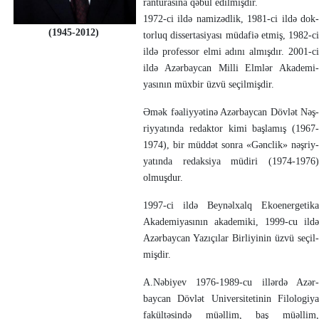
ran­­turasına qə­bul edil­mişdir.
1972-ci ildə namizədlik, 1981-ci ildə dok­­
(1945-2012)
torluq dissertasiyası müdafiə et­miş, 1982-ci
ildə professor elmi adını al­mışdır. 2001-ci
ildə Azərbaycan Milli Elm­lər Aka­de­mi­
yasının müxbir üzvü se­çil­mişdir.
Əmək fəaliyyətinə Azərbaycan Dövlət Nəş­
riyyatında redaktor kimi başlamış (1967-
1974), bir müddət sonra «Gənclik» nəşriy­
ya­tın­da redaksiya müdiri (1974-1976)
olmuşdur.
1997-ci ildə Beynəl­xalq Ekoenergetika
Aka­demiyasının akademiki, 1999-cu ildə
Azər­­­­­baycan Yazıçılar Birliyi­nin üzvü seçil­
miş­­dir.
A.Nəbiyev 1976-1989-cu illərdə Azər­­­­
baycan Dövlət Universitetinin Filolo­giya
fa­kül­təsində müəllim, baş müəllim,