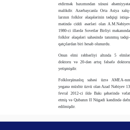
etdirmək baxı­mın­dan xüsu­si əhə­miy­yətə
malikdir. Azərbaycanla Or­ta Asi­­ya xalq­
larının folklor əlaqələ­rinin təd­qiqi is­tiqa­
mət­ində ciddi əsərləri olan A.M.Nə­bi­yev
1980-ci illərdə Sovetlər Birliyi mə­ka­nında
fol­k­lor əlaqələri sahə­sin­də ta­nın­mış təd­­qi­
qat­çı­lardan biri hesab olu­nur­du.
Onun elmi rəhbərliyi altında 5 elm­lər
doktoru və 20-dən artıq fəlsəfə dok­toru
yetişmişdir.
Folklorşünaslıq sahəsi üzrə AMEA-nın
yeganə müx­bir üzvü olan Azad Nəbi­yev 13
fev­ral 2012-ci ildə Bakı şəhərində vəfat
etmiş və Qubanın II Nügədi kəndində dəfn
edilmişdir.