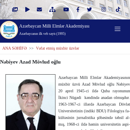
Azərbaycan Milli Elmlər Akademiyası
Azərbaycanın ilk veb saytı (1995)
ANA SƏHİFƏ
>>
Vəfat etmiş müxbir üzvlər
Nəbiyev Azad Mövlud oğlu
Azərbaycan Milli Elmlər Akade­mi­ya­sı­nın
müxbir üzvü Azad Mövlud oğlu Nə­bi­yev
20 aprel 1945-ci ildə Quba rayonunun
İkin­ci Nügədi kən­din­də anadan olmuşdur.
1963-1967-ci il­lər­də Azərbaycan Dövlət
Uni­­­ver­si­te­ti­nin (indiki BDU) Fi­lo­lo­giya fa­
kül­tə­sinin jur­na­lis­tika şöbəsində təh­sil al­
mış, 1968-ci il­də həmin uni­versitetin aspi­