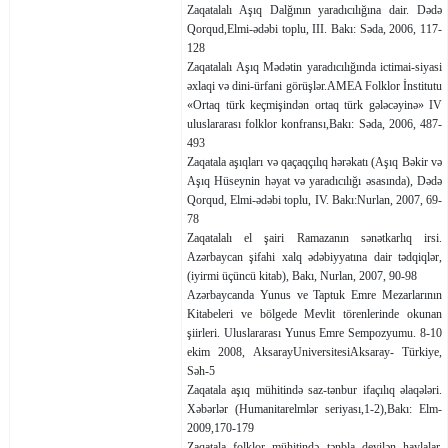
Zaqatalalı Aşıq Dalğının ya­radı­cılığına dair. Dədə
Qorqud,Elmi-ədəbi toplu, III. Bakı: Səda, 2006, 117-
128
Zaqatalalı Aşıq Mədətin yara­dı­cılığında ictimai-siyasi
əx­laqi və dini-ürfani görüşlər.AMEA Folklor İnstitutu
«Ortaq türk keçmişindən ortaq türk gələcəyinə» IV
uluslararası folklor konfransı,Bakı: Səda, 2006, 487-
493
Zaqatala aşıqları və qaçaqçılıq hərəkatı (Aşıq Bəkir və
Aşıq Hüseynin həyat və yaradıcılığı əsasında), Dədə
Qorqud, Elmi-ədəbi toplu, IV. Bakı:Nurlan, 2007, 69-
78
Zaqatalalı el şairi Ramazanın sənətkarlıq irsi.
Azərbaycan şifahi xalq ədəbiyyatına dair tədqiqlər,
(iyirmi üçüncü kitab), Bakı, Nurlan, 2007, 90-98
Azərbaycanda Yunus ve Tap­tuk­ Emre Mezarlarının
Kita­be­le­ri ve bölgede Mevlit törenlerin­de okunan
şiirleri. Uluslararası Yunus Emre Sem­po­z­yu­mu. 8-10
ekim 2008, AksarayUniversitesiAksaray- Türkiye,
Səh-5
Zaqatala aşıq mühitində saz-tənbur ifaçılıq əlaqələri.
Xəbərlər (Humanitarelmlər seriyası,1-2),Bakı: Elm-
2009,170-179
Zaqatala folklor mühitində tən­b­la deyilən haylalar.