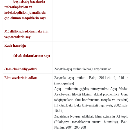
- beynəlxalq bazalarda
referatlaşdırılan və
indeksləşdirilən jurnallarda
çap olunan məqalələrin sayı
Müəlliflik şəhadətnamələrinin
və patentlərin sayı
Kadr hazırlığı:
- fəlsəfə doktorlarının sayı
Əsas elmi nailiyyətləri
Zaqatala aşıq mühiti ilə bağlı araşdırmalar
Elmi əsərlərinin adları
Zaqatala aşıq mühiti. Bakı, 2014-cü il, 216 s
(monoqrafiya)
Aşıq mühitinin çağ­daş nüma­yən­dəsi Aşıq Mə­dət.
Azər­baycan filoloji fikrinin aktual problemləri. Gənc
tədqiqat­çıla­rın elmi kon­fran­­­sı­nın məqalə və tezisləri)
III ki­tab.Bakı: Bakı Universiteti nəşriyyatı, 2002, səh-
10-14;
Zaqatalada Novruz adətldəri. Elmi axtarışlar XI toplu
(Filologiya məsələlərinin xüsusi buraxılışı), Bakı:
Nurlan, 2004, 205-208