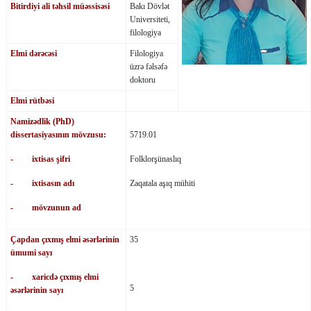
Bitirdiyi ali təhsil müəssisəsi
Bakı Dövlət
Universiteti,
filologiya
Elmi dərəcəsi
Filologiya
üzrə fəlsəfə
doktoru
Elmi rütbəsi
Namizədlik (PhD)
dissertasiyasının mövzusu:
5719.01
- ixtisas şifri
Folklorşünaslıq
- ixtisasın adı
Zaqatala aşıq mühiti
- mövzunun ad
Çapdan çıxmış elmi əsərlərinin
35
ümumi sayı
- xaricdə çıxmış elmi
5
əsərlərinin sayı