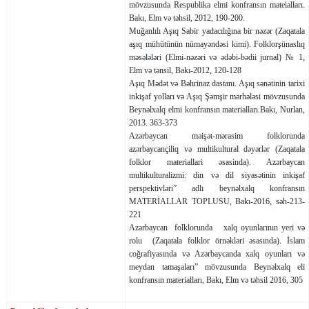
mövzusunda Respublika elmi konfransın mateialları.
Bakı, Elm və təhsil, 2012, 190-200.
Muğanlılı Aşıq Sabir yada­cılı­ğına bir nəzər (Za­qа­tala
aşıq mühütünün nümayəndəsi kimi). Folklorşünaslıq
məsələləri (Elmi-nəzəri və ədəbi-bə­dii jurnal) № 1,
Elm və tənsil, Bakı-2012, 120-128
Aşıq Mədət və Bəhrinaz das­ta­nı. Aşıq sənətinin tarixi
inkişaf yolları və Aşıq Şəmşir mərhələsi­ mövzusunda
Beynəlxalq elmi konfransın materialları.Bakı, Nurlan,
2013. 363-373
Azərbaycan məişət-mərasim folklorunda
azərbaycançiliq və multikultural dəyərlər (Zaqatala
folklor materiallari əsasinda). Azərbaycan
multikulturalizmi: din və dil siyasətinin inkişaf
perspektivləri” adlı beynəlxalq konfransın
MATERİALLAR TOPLUSU, Bakı-2016, səh-213-
221
Azərbaycan folklorunda xalq oyunlarının yeri və
rolu (Zaqatala folklor örnəkləri əsasında). İslam
coğrafiyasında və Azərbaycanda xalq oyunları və
meydan tamaşaları” mövzusunda Beynəlxalq eli
konfransın materialları, Bakı, Elm və təhsil 2016, 305