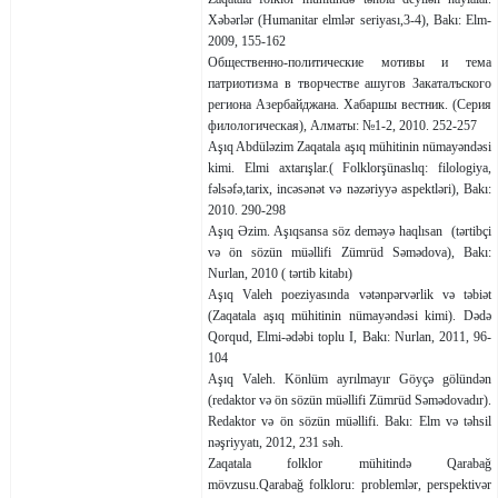
Xəbərlər (Humanitar elmlər seriyası,3-4), Bakı: Elm-
2009, 155-162
Общественно-политические мо­ти­вы и тема
патриотизма в твор­честве ашугов Зака­тал­ъ­с­ко­го
ре­гио­на Азер­бай­д­жана. Хабаршы вестник. (Серия
филологическая), Алма­ты: №1-2, 2010. 252-257
Aşıq Abdüləzim Zaqatala aşıq mühitinin nümayəndəsi
kimi. Elmi axtarışlar.( Folklorşünaslıq: filologiya,
fəlsəfə,tarix, incəsənət və nəzəriyyə aspektləri), Bakı:
2010. 290-298
Aşıq Əzim. Aşıqsansa söz de­mə­yə haqlısan (tərtibçi
və ön sözün müəllifi Zümrüd Səmə­do­va), Bakı:
Nurlan, 2010 ( tərtib kitabı)
Aşıq Valeh poeziyasında və­tən­­pər­vər­lik və təbiət
(Zaqa­ta­la aşıq mü­hi­tinin nüma­yən­dəsi ki­mi). Dədə
Qorqud, Elmi-ədəbi toplu I, Bakı: Nurlan, 2011, 96-
104
Aşıq Valeh. Könlüm ayrılmayır Göyçə gölündən
(redaktor və ön sözün müəllifi Zümrüd Səmədova­dır).
Redaktor və ön sözün müəllifi. Bakı: Elm və təhsil
nəşriyyatı, 2012, 231 səh.
Zaqatala folklor mühitində Qara­bağ
mövzusu.Qarabağ folkloru: problemlər, perspektivər