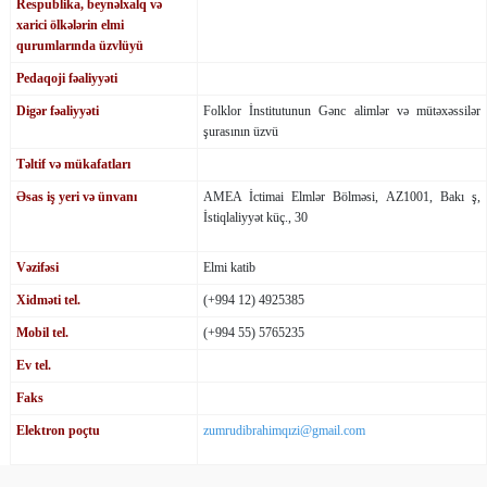
Respublika, beynəlxalq və
xarici ölkələrin elmi
qurumlarında üzvlüyü
Pedaqoji fəaliyyəti
Digər fəaliyyəti
Folklor İnstitutunun Gənc alimlər və mütəxəssilər
şurasının üzvü
Təltif və mükafatları
Əsas iş yeri və ünvanı
AMEA İctimai Elmlər Bölməsi, AZ1001, Bakı ş,
İstiqlaliyyət küç., 30
Vəzifəsi
Elmi katib
Xidməti tel.
(+994 12) 4925385
Mobil tel.
(+994 55) 5765235
Ev tel.
Faks
Elektron poçtu
zumrudibrahimqızi@gmail.com