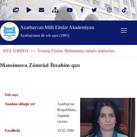
Azərbaycan Milli Elmlər Akademiyası
Azərbaycanın ilk veb saytı (1995)
ANA SƏHİFƏ
>>
İctimai Elmlər Bölməsinin fəlsəfə doktorları
Mənsimova Zümrüd İbrahim qızı
Veb-sayt
Anadan olduğu yer
Azərbaycan
Respublikası,
Zaqatala
rayonu
Təvəllüdü
19.02.1980