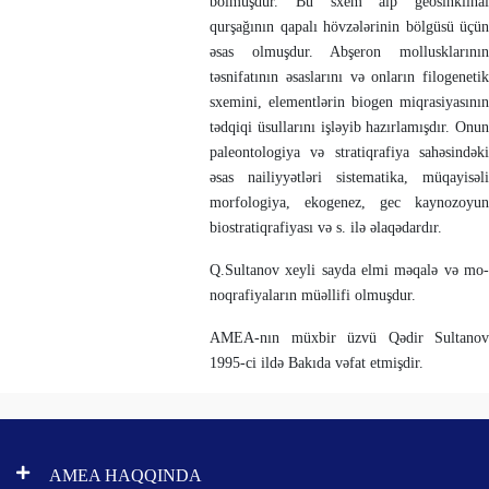
bölmüşdür. Bu sxe­m alp geosinklinal
qurşağının qapalı hövzələrinin böl­güsü üçün
əsas ol­muşdur. Abşeron mollusklarının
təsnifatının əsaslarını və onların filoge­netik
sxemini, elementlərin biogen miqrasiyasının
tədqiqi üsul­larını işləyib hazırla­mışdır. Onun
paleontologiya və stratiqrafiya sahə­sindəki
əsas nailiyyətləri sis­tematika, müqayisəli
morfologiya, ekogenez, gec kaynozo­yun
biostratiqrafiyası və s. ilə əlaqədardır.
Q.Sultanov xeyli sayda elmi məqalə və mo­
noq­rafiyaların müəllifi olmuşdur.
AMEA-nın müxbir üzvü Qədir Sultanov
1995-ci ildə Bakıda vəfat etmişdir.
AMEA HAQQINDA