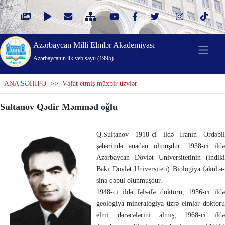
Azərbaycan Milli Elmlər Akademiyası
Azərbaycanın ilk veb saytı (1995)
ANA SƏHİFƏ
>>
Vəfat etmiş müxbir üzvlər
Sultanov Qədir Məmməd oğlu
Q.Sultanov 1918-ci ildə İranın Ərdəbil
şəhərində anadan olmuşdur. 1938-ci ildə
Azərbaycan Dövlət Universitetinin (indiki
Bakı Dövlət Universiteti) Bio­logiya fakültə­
sinə qəbul olunmuşdur.
1948-ci ildə fəlsəfə doktoru, 1956-cı il­də
geologiya-mineralogiya üzrə elmlər dok­to­ru
elmi dərəcələrini almış, 1968-ci ildə