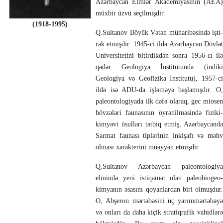
Azərbaycan Elmlər Akademiya­sının (AEA)
müxbir üzvü seçilmişdir.
(1918-1995)
Q.Sultanov Böyük Vətən müharibəsin­də işti­
rak etmişdir. 1945-ci ildə Azər­bay­can Dövlət
Universitetini bitirdikdən sonra 1956-cı ilə
qədər Geologiya İnsti­tutunda (indiki
Geologiya və Geo­fizika İnstitutu), 1957-ci
ildə isə ADU-da işlə­mə­yə baş­lamışdır. O,
paleontologiyada ilk dəfə olaraq, gec miosen
hövzələri fauna­sının öyrənilməsində fiziki-
kimyəvi üsul­ları tətbiq etmiş, Azərbaycanda
Sar­mat faunası tiplərinin inkişafı və məhv
olması xa­rak­terini müəyyən etmişdir.
Q.Sultanov Azərbaycan paleontologiya
elmində yeni istiqamət olan paleo­bio­geo­
kimyanın əsasını qoyanlardan biri olmuşdur.
O, Abşeron mərtə­bəsini üç yarımmərtəbəyə
və onları da daha kiçik stratiqrafik vahidlərə