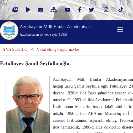
Azərbaycan Milli Elmlər Akademiyası
Azərbaycanın ilk veb saytı (1995)
ANA SƏHİFƏ
>>
Vəfat etmiş həqiqi üzvlər
Fətullayev Şamil Seyfulla oğlu
Azərbaycan Milli Elmlər Akademiya­sı­nın
həqiqi üzvü Şamil Seyfulla oğlu Fətul­layev 24
dekabr 1928-ci ildə Bakı şəhərində anadan ol­­
muş­dur. O, 1953-cü ildə Azərbaycan Poli­tex­nik
İns­ti­­tu­tunun Memar­lıq-inşaat fa­kül­təsini bitir­
miş­dir. 1956-cı ildə AEA-nın Memarlıq və İn­
cə­sənət İnsti­tutunun aspirantı olmuş, 1963-cü
il­də namizədlik, 1980-ci ildə doktorluq dis­ser­