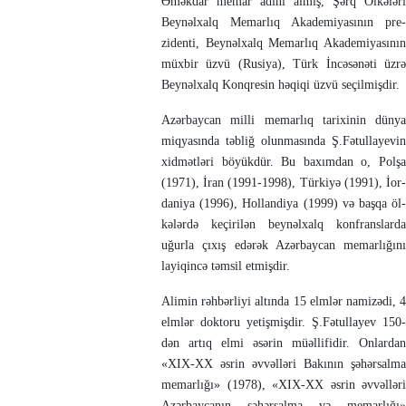
Əməkdar memar adını almış, Şərq Öl­kə­­ləri
Beynəlxalq Memar­lıq Aka­de­mi­yasının pre­
zidenti, Beynəlxalq Me­mar­lıq Akademi­ya­sı­­nın
müxbir üzvü (Ru­siya), Türk İncəsənəti üzrə
Bey­nəl­xalq Konqresin həqiqi üzvü seçilmişdir.
Azərbaycan milli memarlıq ta­ri­xi­nin dün­­­­ya
miqyasında təbliğ olun­ma­sında Ş.Fə­tul­layevin
xidmətləri bö­yükdür. Bu ba­xım­­dan o, Pol­şa
(1971), İran (1991-1998), Tür­kiyə (1991), İor­
daniya (1996), Hollandiya (1999) və başqa öl­
kə­lər­də keçirilən bey­nəl­xalq kon­frans­larda
uğurla çıxış edə­rək Azərbay­can memarlı­ğını
layiqincə təmsil etmişdir.
Alimin rəhbərliyi altında 15 elmlər na­mizədi, 4
elmlər doktoru ye­tiş­miş­dir. Ş.Fə­tul­la­yev 150-
dən artıq elmi əsə­rin müəllifidir. Onlardan
«XIX-XX əsrin əvvəl­ləri Bakının şəhərsalma
memarlığı» (1978), «XIX-XX əs­rin əvvəlləri
Azərbaycanın şəhərsalma və me­mar­­lı­ğı»