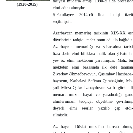
ta­siyası müdafiə etmiş, 1990-cı ildə professor
(
1928-
2015
)
elmi adını­ almışdır.
Ş.Fətullayev 2014-cü ildə həqiqi üzvü
seçilmişdir.
Azərbaycan memarlıq tarixinin XIX-XX əsr
dövrlərinin tədqiqi məhz onun adı ilə bağlıdır.
Azərbaycan memarlığı və şə­hər­sal­ma­ tarixi
üzrə dərin elmi bi­liklərə malik olan Ş.Fə­tul­la­
yev öz elmi məktəbini yarat­mış­dır. Məhz bu
məktə­bin elmi baza­sın­da ilk dəfə tanınan
Zivərbəy Əhmədbə­yo­vun, Qa­sımbəy Hacı­ba­­ba­
bə­yo­vun, Kər­bə­la­yi Səfi­xan Qarabağinin, Mə­
şə­di Mirzə Qafar İz­ma­yı­lo­vun və b. görkəmli
memar­la­rımızın həyat və ya­ra­dı­cı­lı­ğı gənc
alim­lə­ri­mi­zin tədqiqat ob­yek­tinə çev­rilmiş,
dəyərli elmi əsər­lər yazılıb çap et­di­
rilmişdir.
Azər­bay­can Dövlət muka­fatı laureatı olmuş,