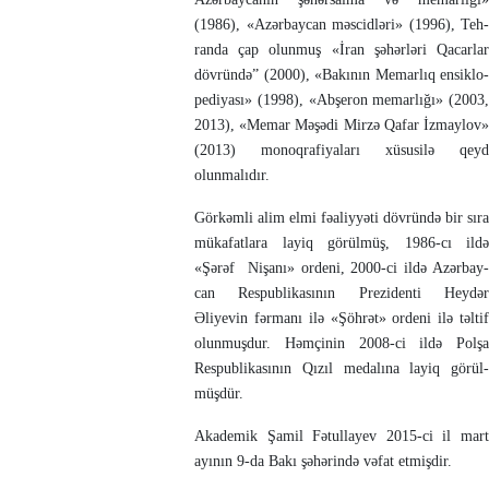
(1986), «Azərbay­can məs­cid­ləri» (1996), Teh­
randa çap olunmuş «İran şəhərləri Qacarlar
döv­ründə” (2000), «Bakı­nın Memarlıq ensik­lo­­
pe­di­yası» (1998), «Abşeron memarlığı» (2003,
2013), «Memar Məşədi Mirzə Qa­far İz­­maylov»
(2013) mono­qra­fi­ya­ları xüsusilə qeyd
olunmalıdır.
Görkəmli alim el­mi fəaliyyəti dövründə bir sıra
mükafatlara la­yiq görülmüş, 1986-cı ildə
«Şərəf Nişanı» ordeni, 2000-ci ildə Azərbay­
can Respublikasının Pre­­zi­denti Heydər
Əliyevin fərmanı ilə «Şöh­rət» ordeni ilə təltif
olunmuşdur. Həmçinin 2008-ci ildə Polşa
Respublikasının Qızıl medalına layiq gö­rül­
müşdür.
Akademik Şamil Fətullayev 2015-ci il mart
ayının 9-da Bakı şəhə­rində vəfat etmişdir.